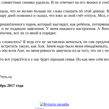
й совместные снимки удалила. И не отвечает на его звонки и соо
азала, что не желаю больше ни слова слышать об этой девице. В
пару дней позвонил и сказал, что взял за свой счёт отпуск. Мол, 
Пришибленного парня, который выглядит, как ребёнок, потерявши
 и не подавали заявления. У меня никакого настроения. А Витя
ёночек, всё ли со мной в порядке.
 сложилось? Я ведь его не заставляла жениться, он сам предлож
 встретить такую, как Аня. Зачем надо было меня обнадёживать,
 обо всем Ане, но меня ревность замучила из-за того, что он с ней
что всё утрясётся и у нас будет хорошая семья. Но как мне себя в
ress.ru
брь 2017 года