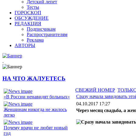
Детский лепет
Тесты
ГОРОСКОП
ОБСУЖДЕНИЕ
РЕДАКЦИЯ
Подписчикам
Распространителям
Реклама
АВТОРЫ
.
НА ЧТО ЖАЛУЕТЕСЬ
СВЕЖИЙ НОМЕР
ТОЛЬКО
Сразу начала завидовать эт
«В России ненавидят больных»
04.10.2017 17:27
Женщинам никогда не жилось
Через месяц свадьба, а жен
легко
Почему врачи не любят новый
год