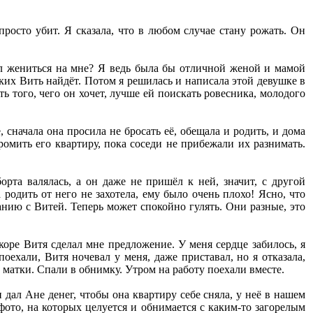
просто убит. Я сказала, что в любом случае стану рожать. Он
тел жениться на мне? Я ведь была бы отличной женой и мамой
аких Вить найдёт. Потом я решилась и написала этой девушке в
ь того, чего он хочет, лучше ей поискать ровесника, молодого
, сначала она просила не бросать её, обещала и родить, и дома
громить его квартиру, пока соседи не прибежали их разнимать.
орта валялась, а он даже не пришёл к ней, значит, с другой
 родить от него не захотела, ему было очень плохо! Ясно, что
анию с Витей. Теперь может спокойно гулять. Они разные, это
вскоре Витя сделал мне предложение. У меня сердце забилось, я
оехали, Витя ночевал у меня, даже приставал, но я отказала,
 матки. Спали в обнимку. Утром на работу поехали вместе.
дал Ане денег, чтобы она квартиру себе сняла, у неё в нашем
фото, на которых целуется и обнимается с каким-то загорелым