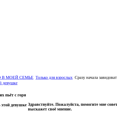
 В МОЕЙ СЕМЬЕ
Только для взрослых
Сразу начала завидоват
ой девушке
их пьёт с горя
Здравствуйте. Пожалуйста, помогите мне сове
выскажет своё мнение.