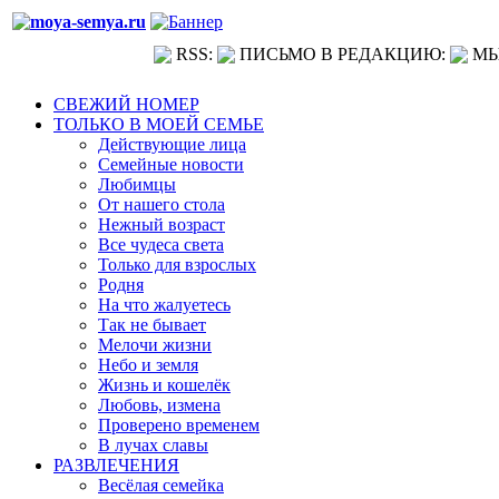
RSS:
ПИСЬМО В РЕДАКЦИЮ:
МЫ
СВЕЖИЙ НОМЕР
ТОЛЬКО В МОЕЙ СЕМЬЕ
Действующие лица
Семейные новости
Любимцы
От нашего стола
Нежный возраст
Все чудеса света
Только для взрослых
Родня
На что жалуетесь
Так не бывает
Мелочи жизни
Небо и земля
Жизнь и кошелёк
Любовь, измена
Проверено временем
В лучах славы
РАЗВЛЕЧЕНИЯ
Весёлая семейка