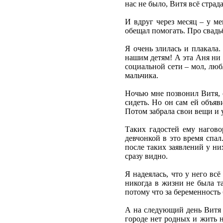
нас не было, Витя всё страда
И вдруг через месяц – у ме
обещал помогать. Про свадьб
Я очень злилась и плакала
нашим детям! А эта Аня ни 
социальной сети – мол, люб
мальчика.
Ночью мне позвонил Витя, ск
сидеть. Но он сам ей объяв
Потом забрала свои вещи и у
Таких гадостей ему нагово
девчонкой в это время спал
после таких заявлений у ни
сразу видно.
Я надеялась, что у него всё
никогда в жизни не была та
потому что за беременность
А на следующий день Витя п
городе нет родных и жить н