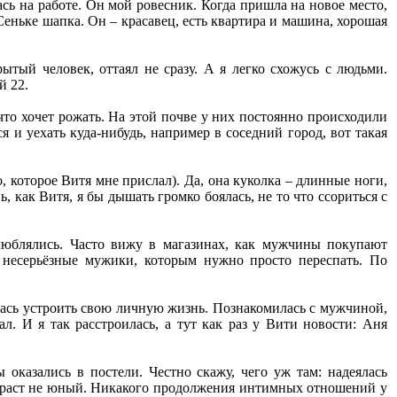
ась на работе. Он мой ровесник. Когда пришла на новое место,
 Сеньке шапка. Он – красавец, есть квартира и машина, хорошая
ытый человек, оттаял не сразу. А я легко схожусь с людьми.
й 22.
 что хочет рожать. На этой почве у них постоянно происходили
 и уехать куда-нибудь, например в соседний город, вот такая
о, которое Витя мне прислал). Да, она куколка – длинные ноги,
, как Витя, я бы дышать громко боялась, не то что ссориться с
люблялись. Часто вижу в магазинах, как мужчины покупают
 несерьёзные мужики, которым нужно просто переспать. По
алась устроить свою личную жизнь. Познакомилась с мужчиной,
л. И я так расстроилась, а тут как раз у Вити новости: Аня
оказались в постели. Честно скажу, чего уж там: надеялась
 возраст не юный. Никакого продолжения интимных отношений у