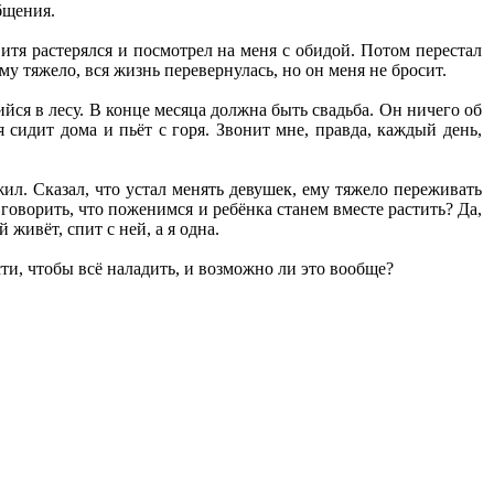
бщения.
итя растерялся и посмотрел на меня с обидой. Потом перестал
ему тяжело, вся жизнь перевернулась, но он меня не бросит.
йся в лесу. В конце месяца должна быть свадьба. Он ничего об
 сидит дома и пьёт с горя. Звонит мне, правда, каждый день,
ил. Сказал, что устал менять девушек, ему тяжело переживать
 говорить, что поженимся и ребёнка станем вместе растить? Да,
 живёт, спит с ней, а я одна.
ести, чтобы всё наладить, и возможно ли это вообще?