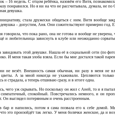
рок – 16 недель. С отцом ребёнка, назовём его Витя, познакомил
азу понравился. Но я ни на что не рассчитывала, думала, не по
чная девушка.
инициативу, стала дружески общаться с ним. Витя вообще закр
ь девушка – допустим, Аня. Они сожительствуют примерно год. Е
ня говорила, что пока рано, она не готова и вообще не уверена,
щё и любительница зависнуть в клубе или неожиданно сорваться
а завидовать этой девушке. Нашла её в социальной сети (по фот
о. И меня такая злоба взяла. Если бы мне достался такой парень
и не везёт. Внешность самая обычная, ни разу в меня не в
о цветы. А за мной никогда не ухаживали. Цепляются только
ь и страдала, а теперь отшиваю сразу, и в итоге одна.
ь, чего уж скрывать. Но поскольку он жил с Аней, то и я пыт
, симпатичный, спокойный. Повстречались немного, и он пропа
рт. Он выглядел потерянным и очень расстроенным.
бар и напились, потом я сама позвала его к себе домой. Мы 
, что это произойдёт так легко. У меня болячки женские, да и