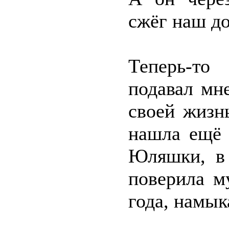
сжёг наш д
Теперь-то
подавал мн
своей жизн
нашла ещё 
Юляшки, в 
поверила м
года, намык