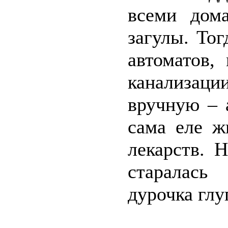
всеми дом
загулы. То
автоматов,
канализац
вручную – 
сама еле ж
лекарств. 
старалась
дурочка глу