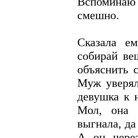
Вспоминаю 
смешно.
Сказала е
собирай ве
объяснить с
Муж уверял
девушка к 
Мол, она 
выгнала, да
А он через