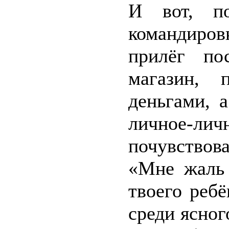
И вот, по
командировк
прилёг по
магазин, 
деньгами, 
личное-лич
почувствов
«Мне жаль 
твоего реб
среди ясног