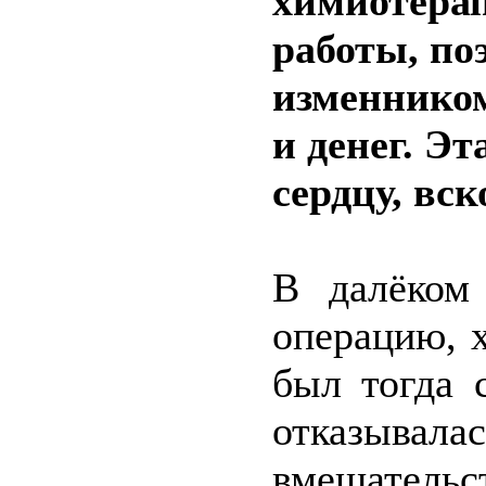
химиотерап
работы, по
изменником
и денег. Эт
сердцу, вс
В далёком
операцию, 
был тогда 
отказыва
вмешательс