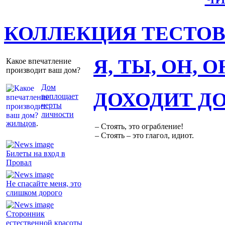
КОЛЛЕКЦИЯ ТЕСТО
Я, ТЫ, ОН, 
Какое впечатление
производит ваш дом?
Дом
ДОХОДИТ Д
воплощает
черты
личности
жильцов
.
– Стоять, это ограбление!
– Стоять – это глагол, идиот.
Билеты на вход в
Провал
Не спасайте меня, это
слишком дорого
Сторонник
естественной красоты