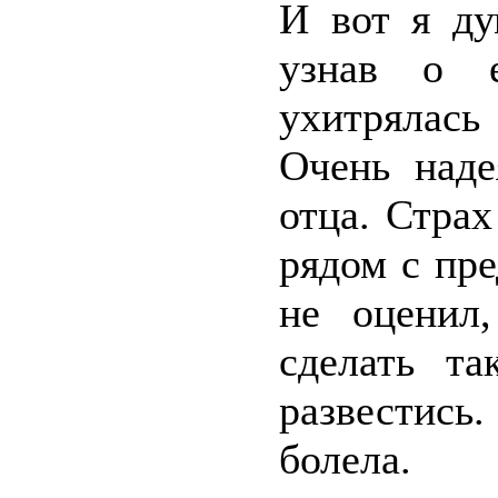
И вот я ду
узнав о е
ухитрялас
Очень наде
отца. Стра
рядом с пр
не оценил
сделать т
развестись
болела.