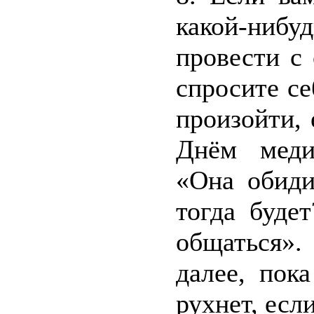
какой-ниб
провести с
спросите с
произойти, 
Днём меди
«Она обиди
тогда буде
общаться».
далее, пок
рухнет, есл