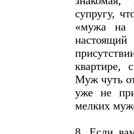
знакомая,
супругу, чт
«мужа на 
настоящий
присутстви
квартире, 
Муж чуть от
уже не пр
мелких мужс
8. Если ва