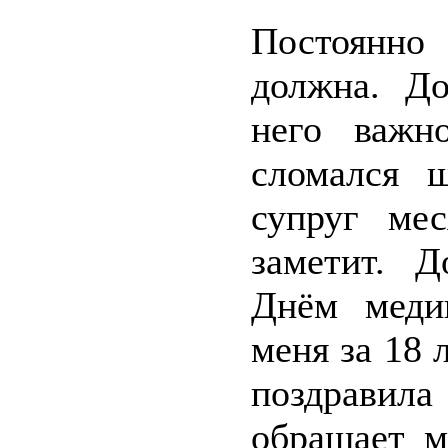
Постоянно 
должна. Д
него важн
сломался 
супруг ме
заметит. Д
Днём медиц
меня за 18 
поздравил
обращает м