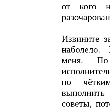
от кого н
разочарован
Извините з
наболело. 
меня. П
исполнител
по чётким
выполнить
советы, по