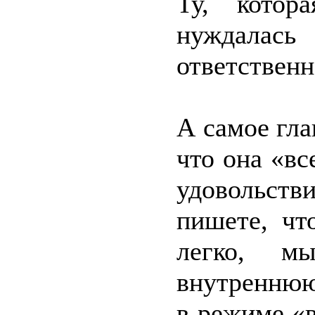
Ту, котор
нуждалас
ответственн
А самое гла
что она «вс
удовольств
пишете, чт
легко, мы
внутреннюю
в режиме «