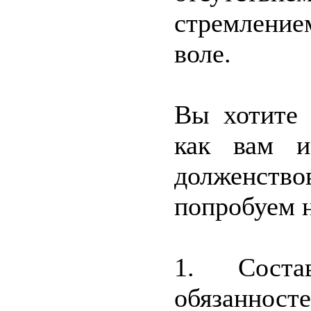
стремление
воле.
Вы хотите 
как вам и
долженст
попробуем 
1. Соста
обязаннос