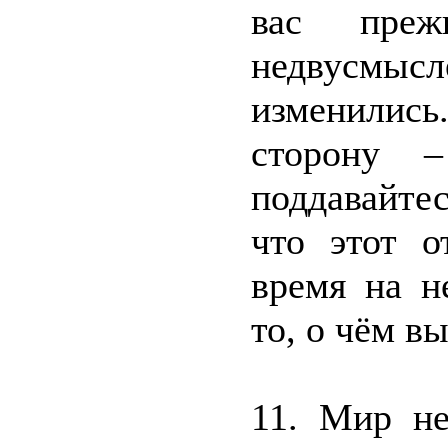
вас преж
недвусмыс
изменилис
сторону 
поддавайтес
что этот о
время на н
то, о чём в
11. Мир не