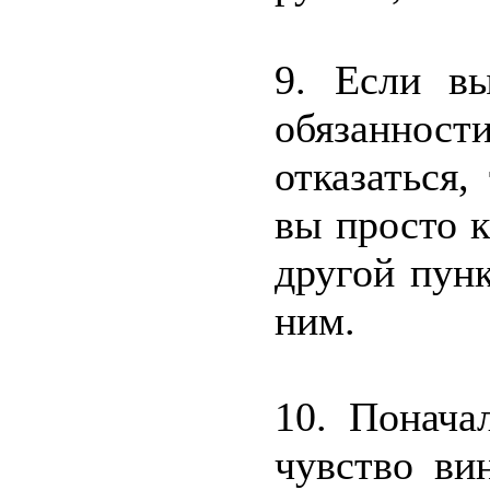
9. Если вы
обязанно
отказаться,
вы просто к
другой пун
ним.
10. Понача
чувство ви