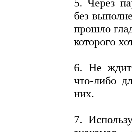
5. Через п
без выполне
прошло глад
которого хо
6. Не ждит
что-либо д
них.
7. Использ