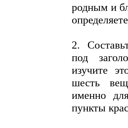
родным и бл
определяет
2. Составь
под загол
изучите эт
шесть вещ
именно для
пункты кра