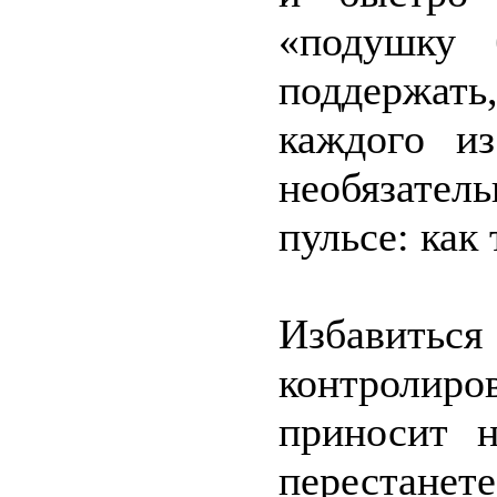
«подушку б
поддержат
каждого и
необязател
пульсе: как
Избавит
контролиро
приносит 
перестане