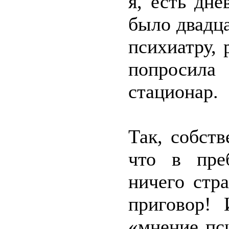
я, есть дн
было двадца
психиатру, 
попросил
стационар.
Так, собств
что в пре
ничего стр
приговор! 
«мнение пс