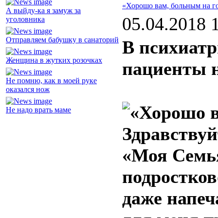
«Хорошо вам, больным на г
А выйду-ка я замуж за
05.04.2018 
уголовника
Отправляем бабушку в санаторий
В психиатр
Женщина в жутких розочках
пациенты н
Не помню, как в моей руке
оказался нож
Не надо врать маме
Здравствуй
«Моя Семья
подростково
даже напеч