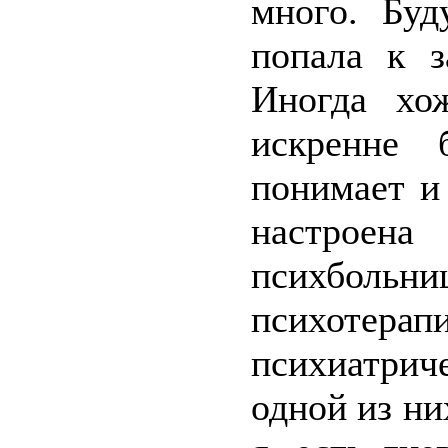
много. Буд
попала к з
Иногда хо
искренне 
понимает и
настроен
психбол
психотер
психиатрич
одной из ни