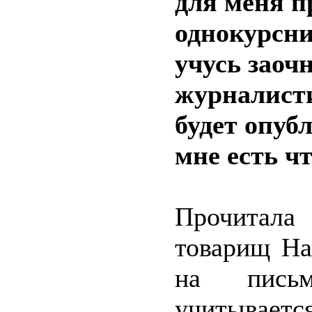
для меня 
однокурсни
учусь заоч
журналисти
будет опуб
мне есть чт
Прочитала
товарищ На
на пись
учитываетс