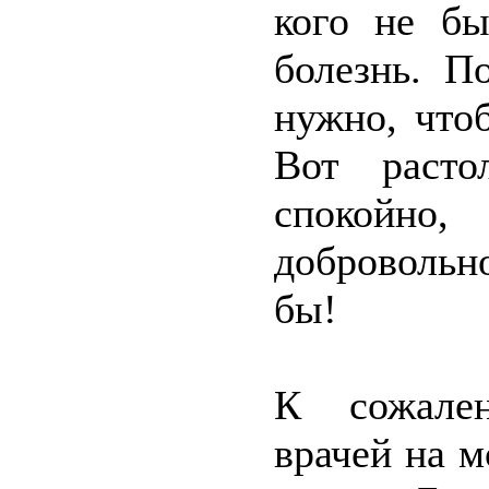
кого не бы
болезнь. П
нужно, что
Вот расто
спокойно
добровольн
бы!
К сожале
врачей на м