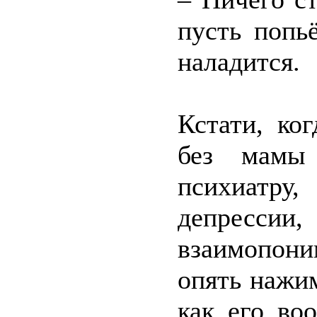
пусть попь
наладится.
Кстати, ко
без мамы
психиатр
депрессии
взаимопон
опять нажи
как его во