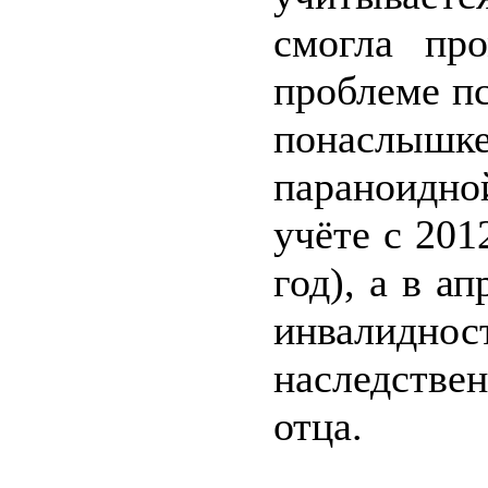
смогла пр
проблеме п
понаслы
параноидн
учёте с 201
год), а в а
инвали
наследстве
отца.