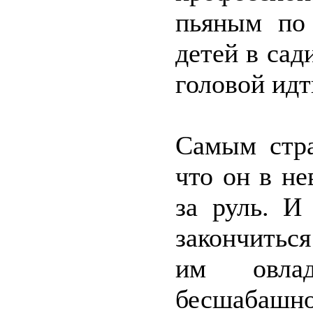
пьяным по 
детей в сад
головой идт
Самым стра
что он в н
за руль. И
закончитьс
им овлад
бесшабаш