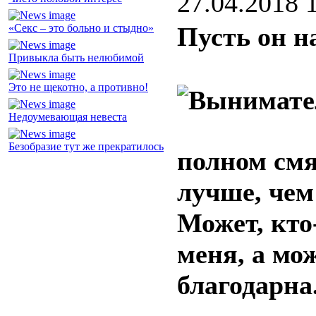
27.04.2018 
«Секс – это больно и стыдно»
Пусть он н
Привыкла быть нелюбимой
Это не щекотно, а противно!
Недоумевающая невеста
Безобразие тут же прекратилось
полном смя
лучше, чем
Может, кто
меня, а мож
благодарна