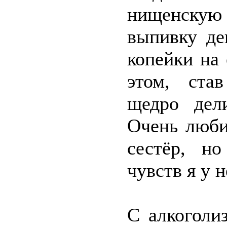
нищенскую 
выпивку де
копейки на
этом, став
щедро дел
Очень люби
сестёр, н
чувств я у н
С алкоголи