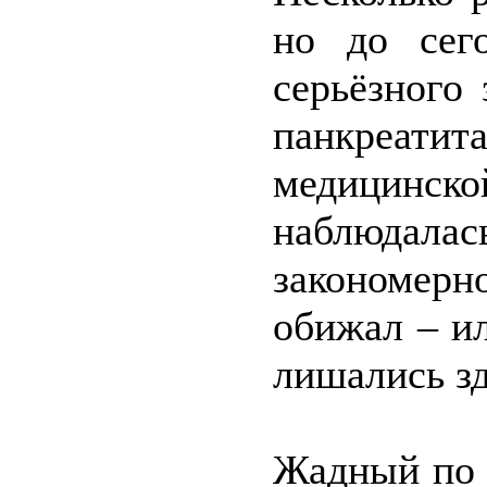
но до сег
серьёзного
панкреатит
медицинск
наблюда
закономерн
обижал – и
лишались зд
Жадный по 