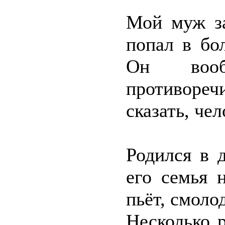
Мой муж за
попал в бо
Он вооб
противореч
сказать, че
Родился в 
его семья 
пьёт, смоло
Несколько р