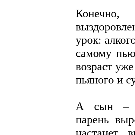
Конечно,
выздоровлен
урок: алког
самому пью
возраст уже
пьяного и с
А сын – м
парень выр
настанет в