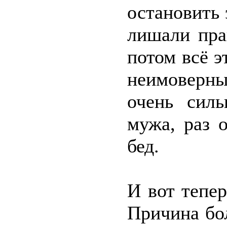
остановить 
лишали пра
потом всё э
неимоверн
очень силь
мужа, раз 
бед.
И вот тепе
Причина бо