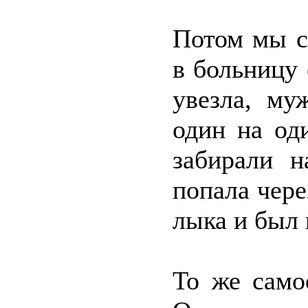
Потом мы с
в больницу 
увезла, му
один на од
забирали н
попала чере
лыка и был 
То же само