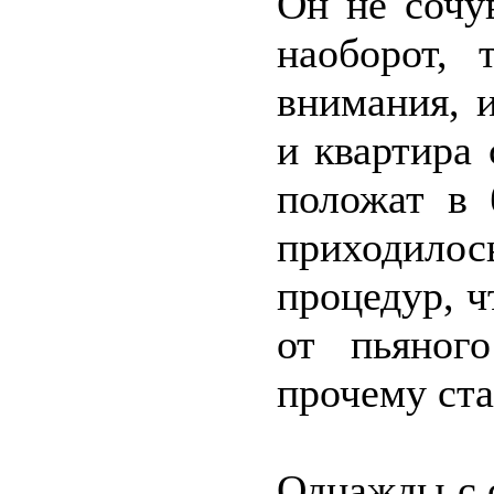
Он не сочу
наоборот, 
внимания, 
и квартира 
положат в 
приходило
процедур, ч
от пьяног
прочему ста
Однажды с 