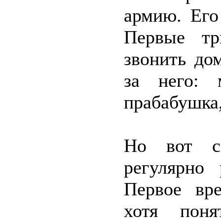
армию. Ег
Первые тр
звонить до
за него: 
прабабушка,
Но вот св
регулярно 
Первое вре
хотя поня