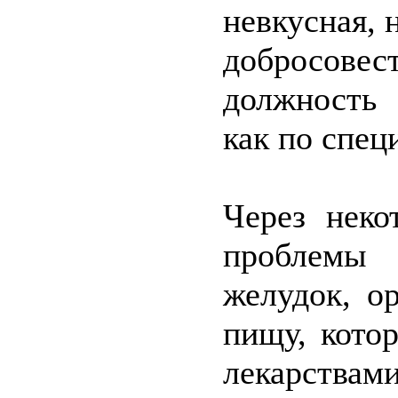
невкусная, 
добросов
должность 
как по спец
Через неко
проблемы 
желудок, о
пищу, кото
лекарствам