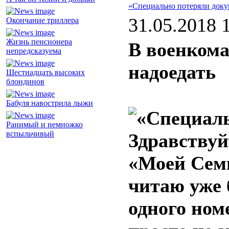
«Специально потеряли доку
31.05.2018 
Окончание триллера
Жизнь пенсионера
В военкома
непредсказуема
надоедать
Шестнадцать высоких
блондинов
Бабуля навострила лыжи
Ранимый и немножко
вспыльчивый
Здравствуй
«Моей Семь
читаю уже 
одного ном