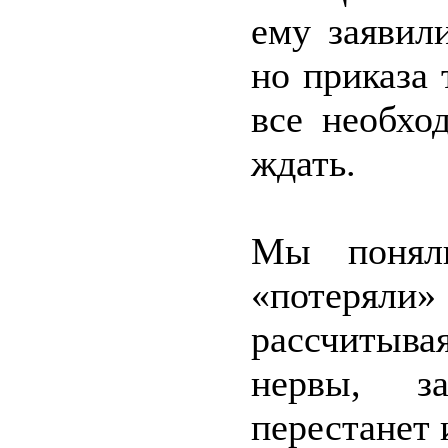
ему заявил
но приказа 
все необхо
ждать.
Мы поняли
«потеряли»
рассчитыв
нервы, з
перестанет 