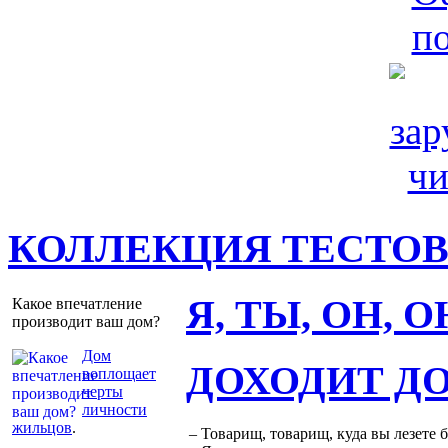
КОЛЛЕКЦИЯ ТЕСТО
Я, ТЫ, ОН, 
Какое впечатление
производит ваш дом?
Дом
ДОХОДИТ Д
воплощает
черты
личности
жильцов
.
– Товарищ, товарищ, куда вы лезете 