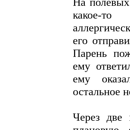
На полевых
какое-т
аллергическ
его отправи
Парень пож
ему ответи
ему оказа
остальное н
Через две 
плановую 