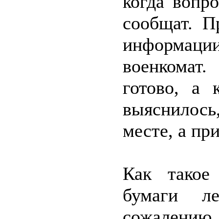
когда вопр
сообщат. П
информаци
военкомат.
готово, а 
выяснилось
месте, а пр
Как такое
бумаги л
сожалению,