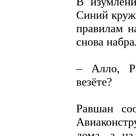
В изумлени
Синий круж
правилам н
снова набра
– Алло, Р
везёте?
Равшан со
Авиаконстр
дома, а на