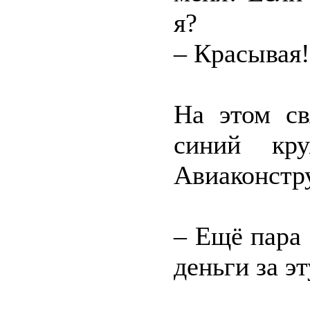
я?
– Красывая!
На этом св
синий кру
Авиаконстр
– Ещё пара 
деньги за э