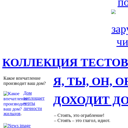
КОЛЛЕКЦИЯ ТЕСТО
Я, ТЫ, ОН, 
Какое впечатление
производит ваш дом?
Дом
ДОХОДИТ Д
воплощает
черты
личности
жильцов
.
– Стоять, это ограбление!
– Стоять – это глагол, идиот.