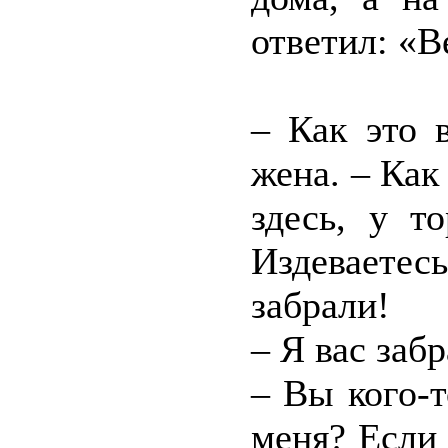
ответил: «В
– Как это 
жена. – Как
здесь, у т
Издеваете
забрали!
– Я вас заб
– Вы кого-
меня? Если 