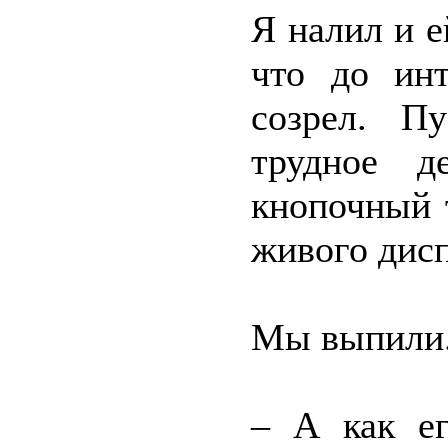
Я налил и ей
что до инт
созрел. П
трудное д
кнопочный 
живого дисп
Мы выпили
– А как ег