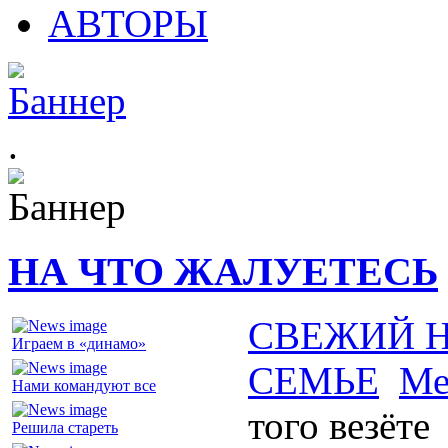
АВТОРЫ
.
НА ЧТО ЖАЛУЕТЕСЬ
СВЕЖИЙ 
Играем в «динамо»
СЕМЬЕ
Ме
Нами командуют все
того везёте
Решила стареть