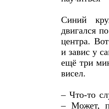
Синий кру
двигался по
центра. Во
и завис у с
ещё три ми
висел.
– Что-то с
– Может, п