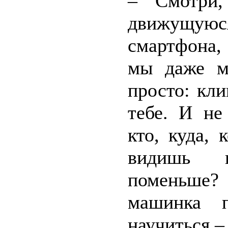
– Смотри,
движущуюс
смартфона,
мы даже ме
просто: кли
тебе. И не
кто, куда,
видишь н
поменьше?
машинка 
научиться –