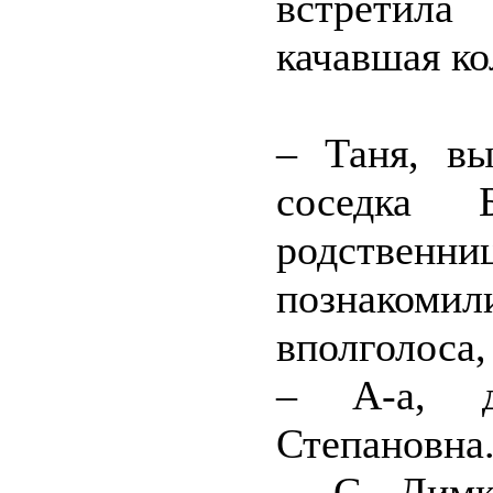
встретила
качавшая ко
– Таня, в
соседка 
родственн
познаком
вполголоса,
– А-а, д
Степановна.
– С Димк