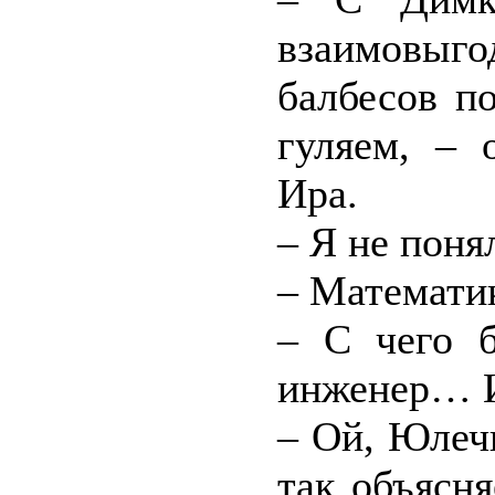
взаимовыг
балбесов п
гуляем, – 
Ира.
– Я не поня
– Математик
– С чего б
инженер… 
– Ой, Юлечк
так объясн