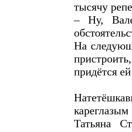
тысячу репе
– Ну, Вал
обстоятельс
На следующ
пристроить,
придётся ей
Натетёшка
кареглазым
Татьяна Ст