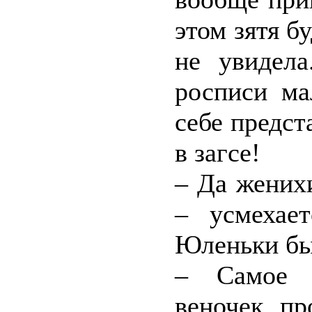
этом зятя бу
не увидел
росписи ма
себе предст
в загсе!
– Да жених
– усмехае
Юленьки бы
– Самое п
веночек пр