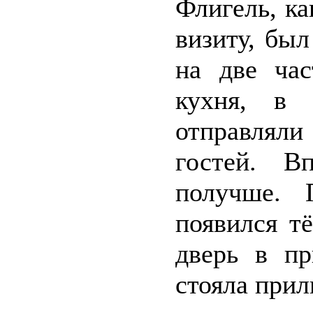
Флигель, к
визиту, бы
на две час
кухня, в 
отправлял
гостей. В
получше. 
появился т
дверь в пр
стояла прил