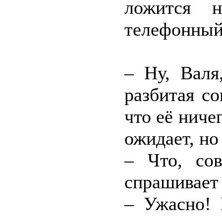
ложится н
телефонный 
– Ну, Валя
разбитая со
что её ниче
ожидает, но 
– Что, со
спрашивает 
– Ужасно! 