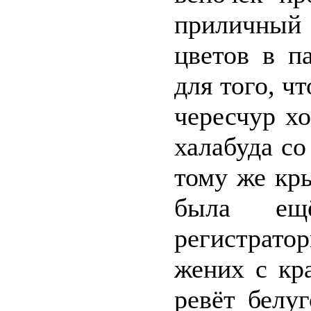
приличный
цветов в п
для того, чт
чересчур х
халабуда с
тому же кр
была ещ
регистрато
жених с кр
ревёт белу