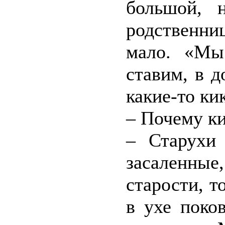
большой, 
родственни
мало. «Мы
ставим, в д
какие-то ки
– Почему ки
– Старухи
засаленны
старости, т
в ухе поко