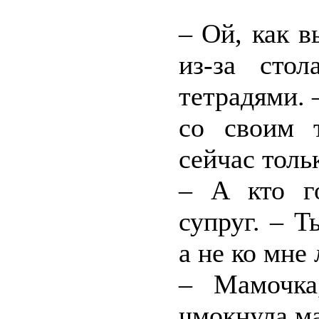
– Ой, как 
из-за стол
тетрадями. 
со своим 
сейчас толь
– А кто го
супруг. – Т
а не ко мне
– Мамочка
чмокнула ма