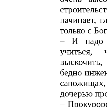
строитель
начинает, г
только с Бо
– И надо 
учиться,
выскочить,
бедно инжен
сапожищах,
дочерью пр
– Прокурорс