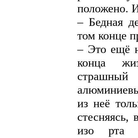
положено. И
– Бедная д
том конце п
– Это ещё н
конца жи
страшный 
алюминиевы
из неё тол
стесняясь,
изо рта 