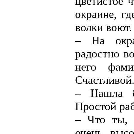
цветистое ч
окраине, гд
волки воют.
– На окр
радостно в
него фами
Счастливой.
– Нашла б
Простой раб
– Что ты, 
очень высо