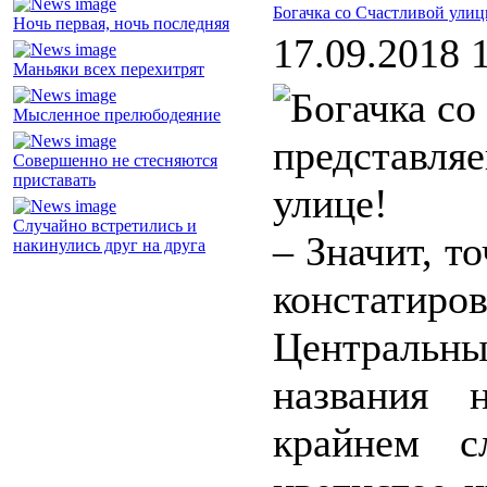
Богачка со Счастливой ули
Ночь первая, ночь последняя
17.09.2018 
Маньяки всех перехитрят
Мысленное прелюбодеяние
представля
Совершенно не стесняются
приставать
улице!
Случайно встретились и
– Значит, т
накинулись друг на друга
констатир
Централь
названия 
крайнем с