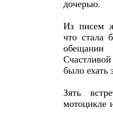
дочерью.
Из писем ж
что стала 
обещании
Счастливо
было ехать 
Зять встр
мотоцикле и