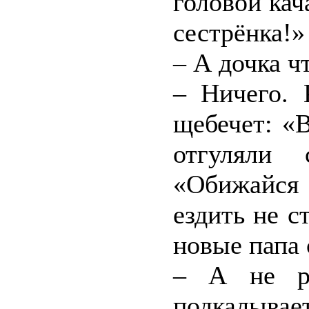
головой ка
сестрёнка!»
– А дочка ч
– Ничего. 
щебечет: «
отгуляли 
«Обижайся
ездить не с
новые папа 
– А не ре
подкалывает