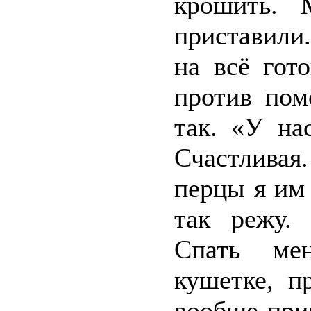
крошить. 
приставили
на всё гот
против пом
так. «У на
Счастливая.
перцы я им
так режу. 
Спать ме
кушетке, п
вообще при