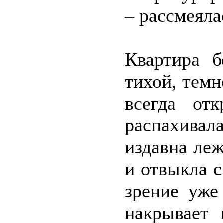
– рассмеяла
Квартира б
тихой, темн
всегда от
распахивала
издавна ле
и отвыкла с
зрение уже
накрывает 