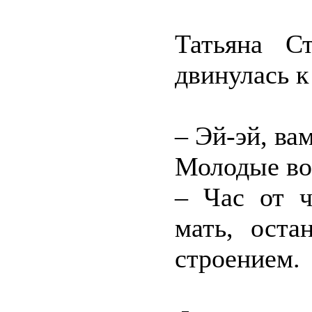
Татьяна С
двинулась к
– Эй-эй, вам
Молодые во
– Час от ч
мать, оста
строением.