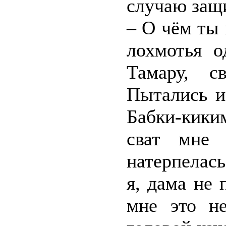
случаю защ
– О чём ты 
лохмотья о
Тамару, с
Пытались и
Бабки-кики
сват мне 
натерпелась
я, дама не 
мне это н