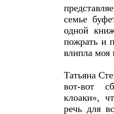
представля
семье буфе
одной книж
пожрать и п
влипла моя
Татьяна Сте
вот-вот с
клоаки», ч
речь для в