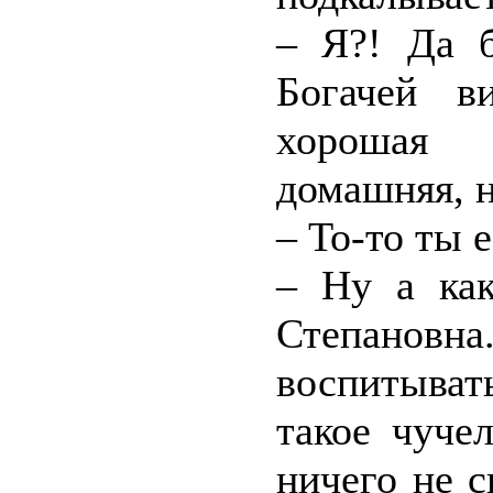
– Я?! Да 
Богачей в
хорошая 
домашняя, н
– То-то ты 
– Ну а как
Степановна
воспитывать
такое чуче
ничего не 