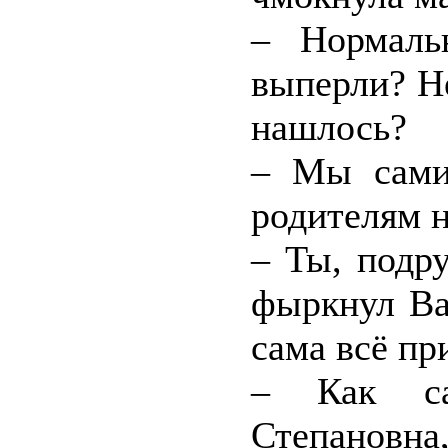
– Нормаль
выперли? Н
нашлось?
– Мы сами
родителям 
– Ты, подру
фыркнул Вал
сама всё пр
– Как са
Степановн