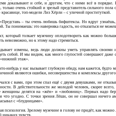
мя доказывают и себе, и другим, что с ними всё в порядке.
, только очень стойкий и зрелый представитель сильного пола
 красавице, топ-модели Лиз Хёрли – с уличной проституткой.
«Представь – ты очень любишь бифштексы. Но вдруг узнаёшь, ч
й. Ты понимаешь: это наверняка гадость, но отказаться не можеш
нкт, который толкает мужчину оплодотворить как можно больше
ть невозможно, но к этому надо стремиться.
вдывает измены, ведь люди должны уметь управлять своими и
деть собой. И мы видим, как много глупостей совершают даже 
 «нижний этаж».
а что-нибудь у нас вызывает глубокую обиду, нам кажется, будто
ричиной являются ошибки, несовершенства и комплексы другого
лся с вами, при этом спал ещё с двумя девушками, не отказыв
ости. В действительности же молодой человек, скорее всего, 
е женщины делятся на «жён» и «любовниц». Первых надо бере
ли что угодно. С точки зрения Лёши, он не совершал ничего а
расывал с «блудницами».
вая психология. Зрелому мужчине в голову не придёт, как можно 
й никаких чувств.