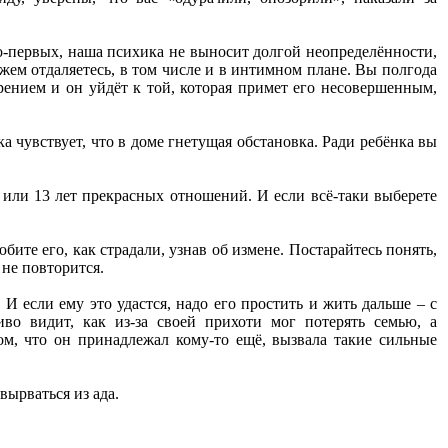
Во-первых, наша психика не выносит долгой неопределённости,
жем отдаляетесь, в том числе и в интимном плане. Вы полгода
рением и он уйдёт к той, которая примет его несовершенным,
ка чувствует, что в доме гнетущая обстановка. Ради ребёнка вы
е или 13 лет прекрасных отношений. И если всё-таки выберете
бите его, как страдали, узнав об измене. Постарайтесь понять,
 не повторится.
И если ему это удастся, надо его простить и жить дальше – с
во видит, как из-за своей прихоти мог потерять семью, а
ом, что он принадлежал кому-то ещё, вызвала такие сильные
вырваться из ада.