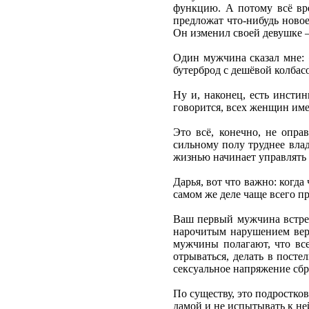
функцию. А потому всё вре
предложат что-нибудь новое
Он изменил своей девушке –
Один мужчина сказал мне: 
бутерброд с дешёвой колбасо
Ну и, наконец, есть инсти
говорится, всех женщин име
Это всё, конечно, не опра
сильному полу труднее вла
жизнью начинает управлять
Дарья, вот что важно: когд
самом же деле чаще всего п
Ваш первый мужчина встреча
нарочитым нарушением верн
мужчины полагают, что вс
отрываться, делать в посте
сексуальное напряжение сб
По существу, это подростко
дамой и не испытывать к не