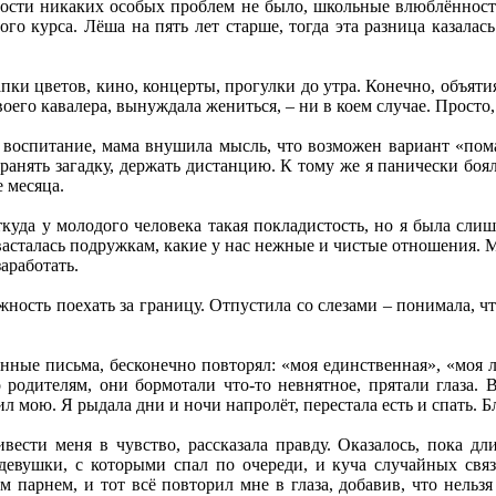
ности никаких особых проблем не было, школьные влюблённости
ого курса. Лёша на пять лет старше, тогда эта разница казал
ки цветов, кино, концерты, прогулки до утра. Конечно, объятия
оего кавалера, вынуждала жениться, – ни в коем случае. Просто,
 воспитание, мама внушила мысль, что возможен вариант «пома
анять загадку, держать дистанцию. К тому же я панически боял
 месяца.
ткуда у молодого человека такая покладистость, но я была сл
васталась подружкам, какие у нас нежные и чистые отношения. М
аработать.
жность поехать за границу. Отпустила со слезами – понимала, ч
ые письма, бесконечно повторял: «моя единственная», «моя лю
о родителям, они бормотали что-то невнятное, прятали глаза.
л мою. Я рыдала дни и ночи напролёт, перестала есть и спать. Б
ивести меня в чувство, рассказала правду. Оказалось, пока 
 девушки, с которыми спал по очереди, и куча случайных св
им парнем, и тот всё повторил мне в глаза, добавив, что нел