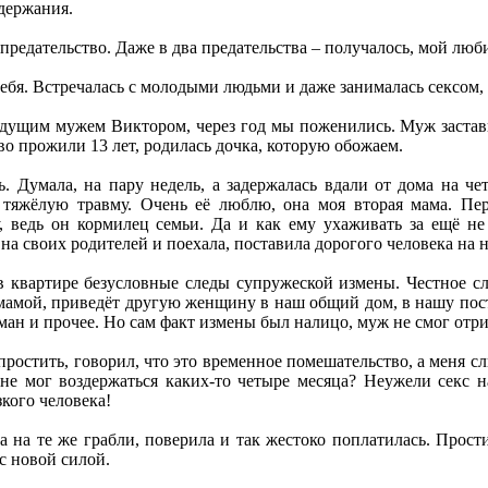
держания.
 предательство. Даже в два предательства – получалось, мой люб
себя. Встречалась с молодыми людьми и даже занималась сексом,
удущим мужем Виктором, через год мы поженились. Муж застави
о прожили 13 лет, родилась дочка, которую обожаем.
. Думала, на пару недель, а задержалась вдали от дома на че
 тяжёлую травму. Очень её люблю, она моя вторая мама. Пер
у, ведь он кормилец семьи. Да и как ему ухаживать за ещё не
на своих родителей и поехала, поставила дорогого человека на 
 квартире безусловные следы супружеской измены. Честное сло
мамой, приведёт другую женщину в наш общий дом, в нашу посте
ман и прочее. Но сам факт измены был налицо, муж не смог отри
простить, говорил, что это временное помешательство, а меня с
е мог воздержаться каких-то четыре месяца? Неужели секс н
кого человека!
а на те же грабли, поверила и так жестоко поплатилась. Прости
с новой силой.