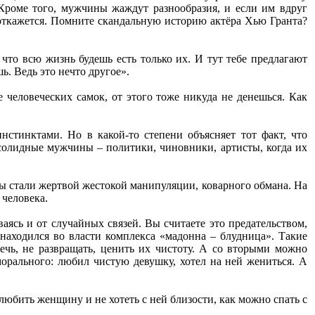
 Кроме того, мужчины жаждут разнообразия, и если им вдруг
 откажется. Помните скандальную историю актёра Хью Гранта?
то всю жизнь будешь есть только их. И тут тебе предлагают
ь. Ведь это нечто другое».
 человеческих самок, от этого тоже никуда не денешься. Как
нстинктами. Но в какой-то степени объясняет тот факт, что
солидные мужчины – политики, чиновники, артисты, когда их
 мы стали жертвой жестокой манипуляции, коварного обмана. На
 человека.
аясь и от случайных связей. Вы считаете это предательством,
находился во власти комплекса «мадонна – блудница». Такие
чь, не развращать, ценить их чистоту. А со вторыми можно
морального: любил чистую девушку, хотел на ней жениться. А
любить женщину и не хотеть с ней близости, как можно спать с