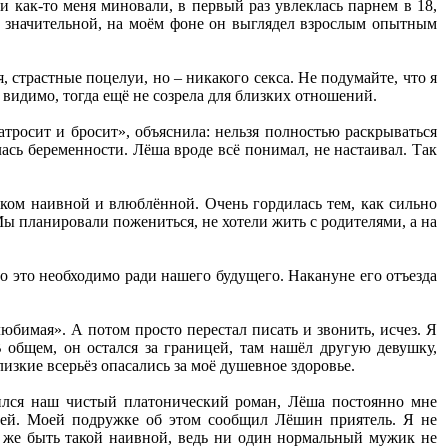
 как-то меня миновали, в первый раз увлеклась парнем в 18,
ась значительной, на моём фоне он выглядел взрослым опытным
, страстные поцелуи, но – никакого секса. Не подумайте, что я
 видимо, тогда ещё не созрела для близких отношений.
тросит и бросит», объяснила: нельзя полностью раскрываться
ась беременности. Лёша вроде всё понимал, не настаивал. Так
ишком наивной и влюблённой. Очень гордилась тем, как сильно
ы планировали пожениться, не хотели жить с родителями, а на
то это необходимо ради нашего будущего. Накануне его отъезда
бимая». А потом просто перестал писать и звонить, исчез. Я
 В общем, он остался за границей, там нашёл другую девушку,
лизкие всерьёз опасались за моё душевное здоровье.
длился наш чистый платонический роман, Лёша постоянно мне
язей. Моей подружке об этом сообщил Лёшин приятель. Я не
ьзя же быть такой наивной, ведь ни один нормальный мужик не