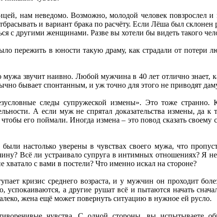
ницей, нам неведомо. Возможно, молодой человек повзрослел и
тбрасывать и вариант брака по расчёту. Если Лёша был склонен 
ься с другими женщинами. Разве вы хотели бы видеть такого че
ыло пережить в юности такую драму, как страдали от потери 
 мужа звучит наивно. Любой мужчина в 40 лет отлично знает, к
обычно бывает спонтанным, и уж точно для этого не приводят дам
зусловные следы супружеской измены». Это тоже странно. 
льности. А если муж не спрятал доказательства измены, да к т
, чтобы его поймали. Иногда измена – это повод сказать своем
 были настолько уверены в чувствах своего мужа, что пропус
ину? Всё ли устраивало супруга в интимных отношениях? Я не 
не хватало с вами в постели? Что именно искал на стороне?
ступает кризис среднего возраста, и у мужчин он проходит бол
, успокаиваются, а другие рушат всё и пытаются начать снача
алеко, жена ещё может повернуть ситуацию в нужное ей русло.
тиворечивые чувства. С одной стороны, вы испытываете обид