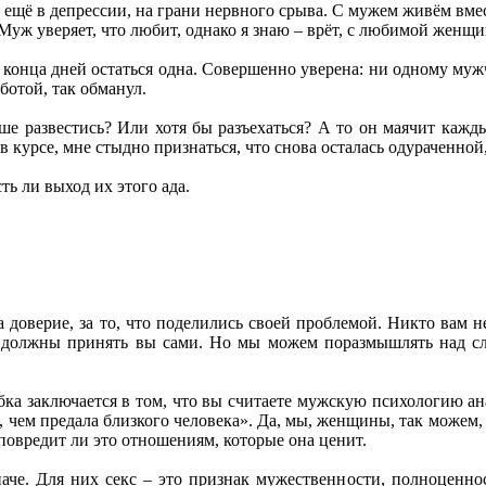
ё ещё в депрессии, на грани нервного срыва. С мужем живём вме
 Муж уверяет, что любит, однако я знаю – врёт, с любимой женщи
о конца дней остаться одна. Совершенно уверена: ни одному муж
отой, так обманул.
ше развестись? Или хотя бы разъехаться? А то он маячит каждый
 в курсе, мне стыдно признаться, что снова осталась одураченной
ть ли выход их этого ада.
а доверие, за то, что поделились своей проблемой. Никто вам не
 должны принять вы сами. Но мы можем поразмышлять над сло
ка заключается в том, что вы считаете мужскую психологию ан
чем предала близкого человека». Да, мы, женщины, так можем, и
е повредит ли это отношениям, которые она ценит.
аче. Для них секс – это признак мужественности, полноценнос