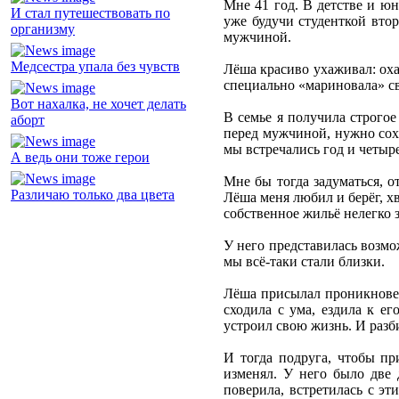
Мне 41 год. В детстве и ю
И стал путешествовать по
уже будучи студенткой втор
организму
мужчиной.
Медсестра упала без чувств
Лёша красиво ухаживал: охап
специально «мариновала» св
Вот нахалка, не хочет делать
В семье я получила строгое
аборт
перед мужчиной, нужно сохр
мы встречались год и четыре
А ведь они тоже герои
Мне бы тогда задуматься, о
Различаю только два цвета
Лёша меня любил и берёг, х
собственное жильё нелегко з
У него представилась возмо
мы всё-таки стали близки.
Лёша присылал проникновенн
сходила с ума, ездила к ег
устроил свою жизнь. И разби
И тогда подруга, чтобы пр
изменял. У него было две
поверила, встретилась с эт