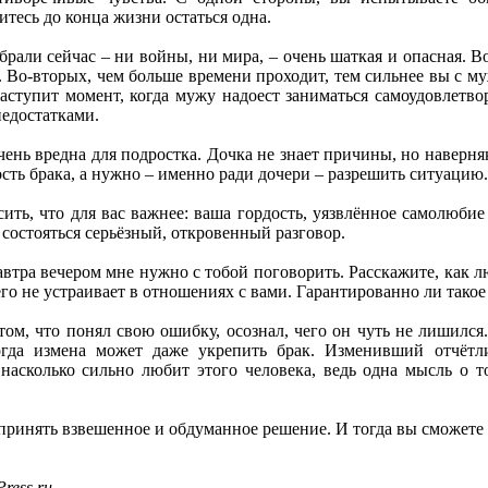
итесь до конца жизни остаться одна.
рали сейчас – ни войны, ни мира, – очень шаткая и опасная. 
 Во-вторых, чем больше времени проходит, тем сильнее вы с му
аступит момент, когда мужу надоест заниматься самоудовлетво
недостатками.
чень вредна для подростка. Дочка не знает причины, но наверня
сть брака, а нужно – именно ради дочери – разрешить ситуацию.
сить, что для вас важнее: ваша гордость, уязвлённое самолюби
 состояться серьёзный, откровенный разговор.
автра вечером мне нужно с тобой поговорить. Расскажите, как лю
го не устраивает в отношениях с вами. Гарантированно ли такое
ом, что понял свою ошибку, осознал, чего он чуть не лишился. 
гда измена может даже укрепить брак. Изменивший отчётли
насколько сильно любит этого человека, ведь одна мысль о т
принять взвешенное и обдуманное решение. И тогда вы сможете 
ress.ru