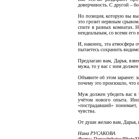
доверчивость. С другой – бо
Но позиция, которую вы выб
это грозит нервным срывом.
спите в разных комнатах. Н
неидеальным, со всеми его 
И, наконец, эта атмосфера о
пытаетесь сохранить видимо
Предлагаю вам, Дарья, взве
мужа, то у вас с ним должен
Объявите об этом заранее: з
почему это произошло, что е
Муж должен убедить вас в т
учётом нового опыта. Ино
«пострадавший» понимает, 
чувства.
От души желаю вам, Дарья, 
Нина РУСАКОВА
Фото: Depositphotos/PhotoXP