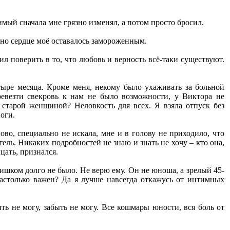
имый сначала мне грязно изменял, а потом просто бросил.
 но сердце моё оставалось замороженным.
л поверить в то, что любовь и верность всё-таки существуют.
тыре месяца. Кроме меня, некому было ухаживать за больной
евезти свекровь к нам не было возможности, у Виктора не
 старой женщиной? Неловкость для всех. Я взяла отпуск без
ноги.
во, специально не искала, мне и в голову не приходило, что
ль. Никаких подробностей не знаю и знать не хочу – кто она,
цать, признался.
лишком долго не было. Не верю ему. Он не юноша, а зрелый 45-
астолько важен? Да я лучше навсегда откажусь от интимных
ть не могу, забыть не могу. Все кошмары юности, вся боль от