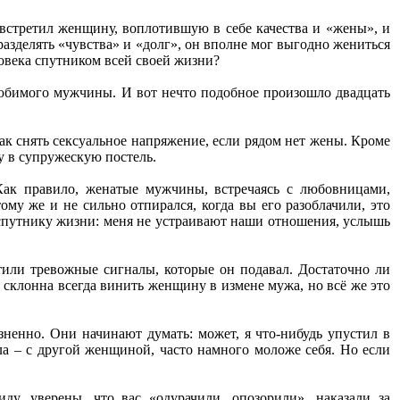
 встретил женщину, воплотившую в себе качества и «жены», и
разделять «чувства» и «долг», он вполне мог выгодно жениться
ловека спутником всей своей жизни?
любимого мужчины. И вот нечто подобное произошло двадцать
ак снять сексуальное напряжение, если рядом нет жены. Кроме
у в супружескую постель.
Как правило, женатые мужчины, встречаясь с любовницами,
ому же и не сильно отпирался, когда вы его разоблачили, это
у спутнику жизни: меня не устраивают наши отношения, услышь
тили тревожные сигналы, которые он подавал. Достаточно ли
склонна всегда винить женщину в измене мужа, но всё же это
езненно. Они начинают думать: может, я что-нибудь упустил в
ла – с другой женщиной, часто намного моложе себя. Но если
у, уверены, что вас «одурачили, опозорили», наказали за