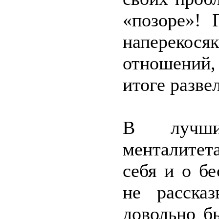
«позоре»! 
наперекося
отношений,
итоге разве
В лучши
менталитет
себя и о б
не расска
довольно б