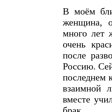
В моём бли
женщина, о
много лет 
очень крас
после разв
Россию. Сей
последнем 
взаимной 
вместе учи
брак.