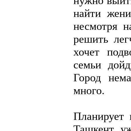
нужно выйт
найти жени
несмотря н
решить лег
хочет подв
семьи дойд
Город нем
много.
Планирует 
Ташкент, у