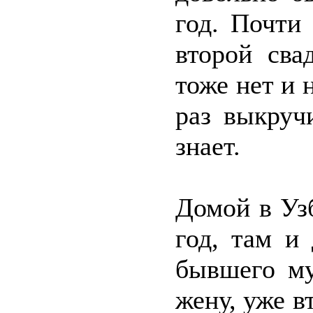
год. Почти
второй сва
тоже нет и 
раз выкруч
знает.
Домой в Уз
год, там и
бывшего му
жену, уже в