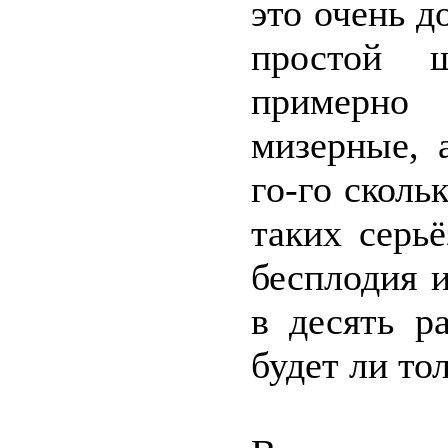
это очень д
простой ш
примерно 
мизерные, 
го-го сколь
таких серь
бесплодия 
в десять р
будет ли то