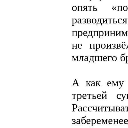
опять «по
разводит
предпринима
не произвё
младшего бр
А как ему 
третьей с
Рассчитыв
заберемене