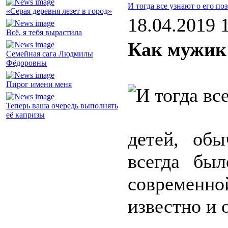
И тогда все узнают о его по
«Серая деревня лезет в город»
18.04.2019 
Всё, я тебя вырастила
Как мужик 
Семейная сага Людмилы
Фёдоровны
Пирог имени меня
Теперь ваша очередь выполнять
её капризы
детей, об
всегда был
современн
известно и 