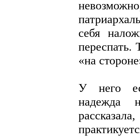
невозможно
патриархал
себя нало
переспать. 
«на сторон
У него ес
надежда 
рассказа
практикуе