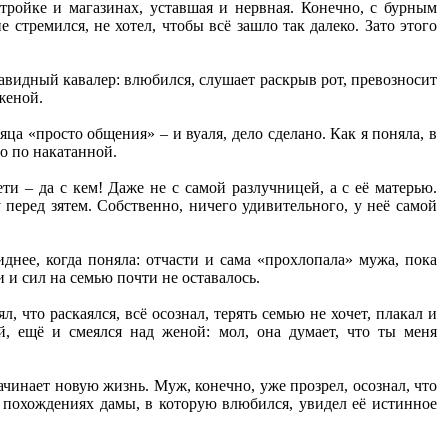
стройке и магазинах, уставшая и нервная. Конечно, с бурным
стремился, не хотел, чтобы всё зашло так далеко. Зато этого
завидный кавалер: влюбился, слушает раскрыв рот, превозносит
женой.
яца «просто общения» – и вуаля, дело сделано. Как я поняла, в
о по накатанной.
ти – да с кем! Даже не с самой разлучницей, а с её матерью.
перед зятем. Собственно, ничего удивительного, у неё самой
днее, когда поняла: отчасти и сама «прохлопала» мужа, пока
 и сил на семью почти не оставалось.
, что раскаялся, всё осознал, терять семью не хочет, плакал и
й, ещё и смеялся над женой: мол, она думает, что ты меня
ачинает новую жизнь. Муж, конечно, уже прозрел, осознал, что
 о похождениях дамы, в которую влюбился, увидел её истинное