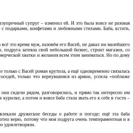
зупречный супруг – изменил ей. И это была вовсе не разовая
е с подарками, конфетами и любовными стихами. Баба, кстати,
а всё это время муж, назовём его Васей, не давал ни малейшего
, подруга затеяла свой небольшой бизнес, строит магазин, со
ммерческой хватки и желания всем этим заниматься. Но по дому
не только с Васей роман крутила, а ещё одновременно связалась
соседей, только что вернувшимся из армии, успела «поближе
е они сидели рядом, разговорились, и прямо так интересно им
 курилке, а потом и вовсе баба стала звать его к себе в гости –
лекали дружеские беседы о работе и погоде; ещё эта баба
хотно верю, потому что моя подруга очень темпераментная и в
ью удовлетворяли.