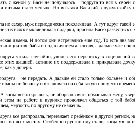
вать с женой у Васи не получалось – подруга-то вся в своей 
 и интима стало меньше. Но всё-таки Василий в чужую койку не 
ла не сахар, муж периодически поколачивал. А тут вдруг такой 
 не стесняясь выклянчивала подарки, просила Васю развестись с 
ская измена. И потом они встречались ещё год. То есть два мес
о инициативе бабы и под влиянием алкоголя, а дальше уже пошл
одруга узнала случайно, увидев его переписку в социальной се
се этих шашней, активно их поддерживала и прикрывала дочку 
, как у дочери.
друга – не передать. А дальше ей стало только больнее и оби
планы по бизнесу и взваливала на себя такую ношу, что времени
 когда всё открылось, не оборвал связь: обманывал жену, уверял
ри этом на работе в курилке продолжал общаться с той бабо
щем, мерзость, по-другому не скажешь.
руга всё распродала, переезжает с ребёнком в другой регион, н
лосы во всех местах. Особенно грустно ему стало, когда узнал