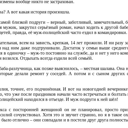
 измены вообще никто не застрахован.
на? А вот какая история произошла.
мой близкой подруги – верный, заботливый, замечательный, бе
 мужик, закрутил серьёзный роман, начал ходить к другой баб
детей, правда, её муж-полицейский часто ездил в командировки.
тельная, всем на зависть, крепкая, 14 лет прожили. И ни разу з
я над ним даже подтрунивали. Достаток у семьи выше среднего
я в одиночку – муж-то постоянно на службе, да и нет у него ко
 возился. Отдыхать всегда ездили всей семьёй.
 баба-разлучница, как позже выяснилось, – местная шалава. Она 
которые делали ремонт у соседей. А потом и с сыном других 
илия, точнее, его подчинённая. И вот на новогодней вечеринк
, что уже после праздников начали часто встречаться и болтать в
полицейский находился в отъезде. И муж подруги к ней шёл!
екса с посторонней женщиной он не планировал, просто прив
силий сочувствовал. Хотя это и звучит странно, но я в такое о
ё было отлично – они совпадали и в постели друг друга полност