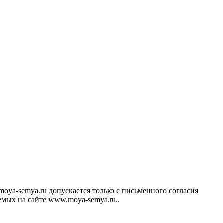
ya-semya.ru допускается только с письменного согласия
аемых на сайте www.moya-semya.ru..