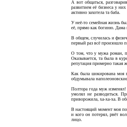
А вот общаться, разговари
развитием её бизнеса у них
активно захотела та баба.
У неё-то семейная жизнь бы
её, прямо как богиню. Дама
В общем, случилась и физиче
первый раз всё произошло п
О том, что у мужа роман, п
Оказывается, та была в кур
репутация примерно такая же
Как была шокирована моя по
обдумывала наполеоновские 
Полтора года муж изменял! А
умолял не разводиться. П
приворожила, ха-ха-ха. В об
В настоящий момент моя под
и кого он потерял, рвёт во
лицо.