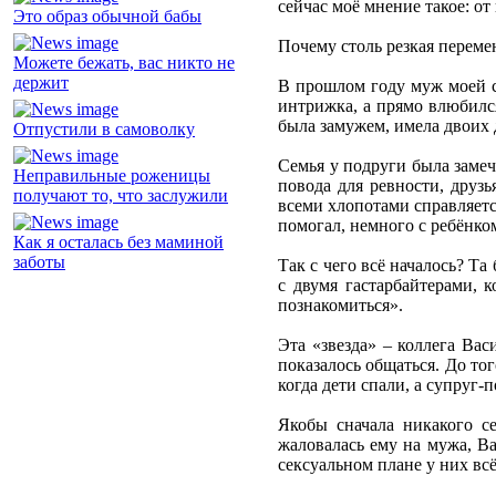
сейчас моё мнение такое: от
Это образ обычной бабы
Почему столь резкая переме
Можете бежать, вас никто не
держит
В прошлом году муж моей са
интрижка, а прямо влюбился
была замужем, имела двоих 
Отпустили в самоволку
Семья у подруги была замеча
Неправильные роженицы
повода для ревности, друзь
получают то, что заслужили
всеми хлопотами справляетс
помогал, немного с ребёнком
Как я осталась без маминой
заботы
Так с чего всё началось? Та
с двумя гастарбайтерами, 
познакомиться».
Эта «звезда» – коллега Вас
показалось общаться. До того
когда дети спали, а супруг-
Якобы сначала никакого с
жаловалась ему на мужа, Ва
сексуальном плане у них вс