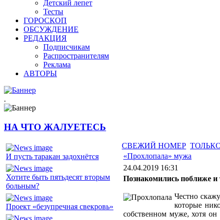
Детский лепет
Тесты
ГОРОСКОП
ОБСУЖДЕНИЕ
РЕДАКЦИЯ
Подписчикам
Распространителям
Реклама
АВТОРЫ
.
НА ЧТО ЖАЛУЕТЕСЬ
СВЕЖИЙ НОМЕР
ТОЛЬКО
«Прохлопала» мужа
И пусть таракан задохнётся
24.04.2019 16:31
Хотите быть пятьдесят вторым
Познакомились поближе и 
больным?
Честно скажу
которые ник
Проект «безупречная свекровь»
собственном муже, хотя он 