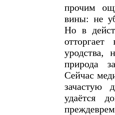
прочим ощ
вины: не уб
Но в дейст
отторгает
уродства, 
природа з
Сейчас мед
зачастую 
удаётся д
преждев