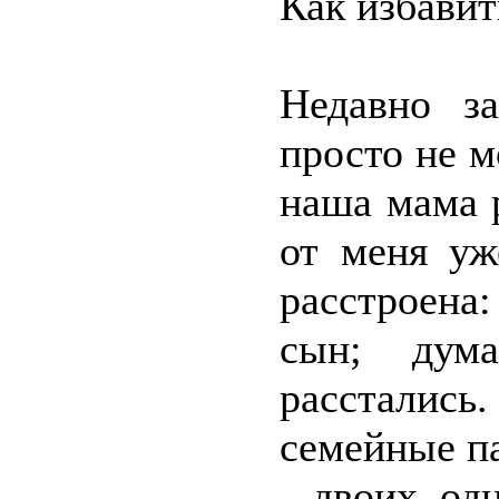
Как избавит
Недавно з
просто не м
наша мама р
от меня уж
расстроена
сын; дум
рассталис
семейные п
– двоих, од