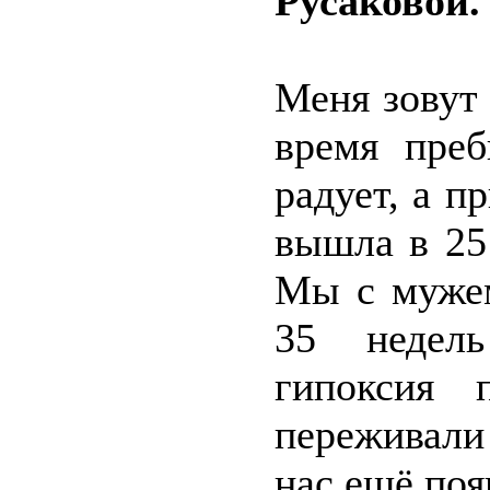
Русаковой.
Меня зовут 
время преб
радует, а п
вышла в 25 
Мы с мужем
35 недел
гипоксия 
переживали
нас ещё поя