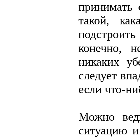
принимать 
такой, ка
подстроит
конечно, н
никаких уб
следует впа
если что-ни
Можно вед
ситуацию и