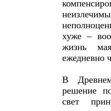
компенсир
неизлечим
неполноцен
хуже – во
жизнь мая
ежедневно ч
В Древне
решение по
свет прин