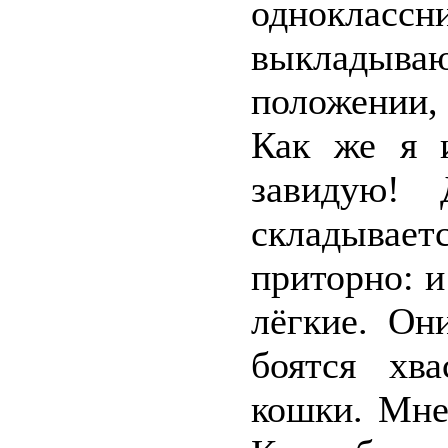
однокла
выкладываю
положении,
Как же я 
завидую!
складывает
приторно: и
лёгкие. Он
боятся хв
кошки. Мне