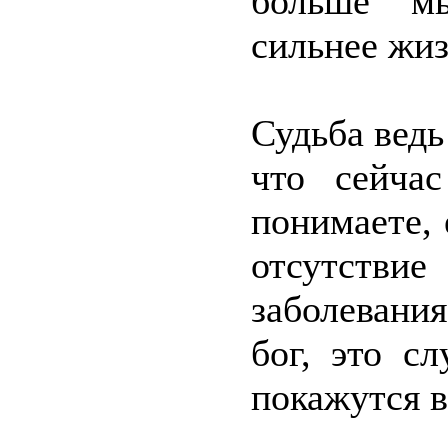
больше м
сильнее жиз
Судьба ведь
что сейча
понимаете,
отсутстви
заболевания
бог, это с
покажутся в