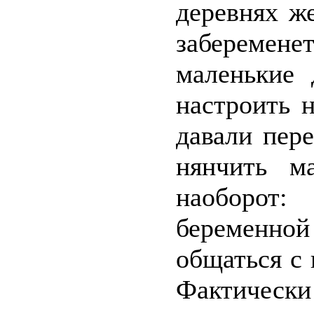
деревнях ж
заберемене
маленькие
настроить 
давали пер
нянчить м
наоборот:
беременн
общаться с 
Фактически