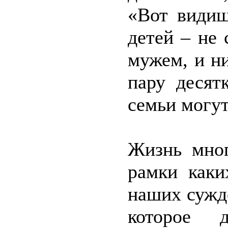
«Вот видиш
детей – не
мужем, и н
пару десят
семьи могу
Жизнь мног
рамки каки
наших сужд
которое д