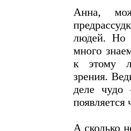
Анна, мо
предрассу
людей. Но
много знае
к этому л
зрения. Вед
деле чудо 
появляется 
А сколько 