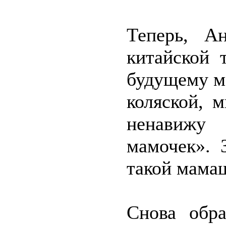
Теперь, А
китайской 
будущему м
коляской, 
ненавиж
мамочек». 
такой мама
Снова обр