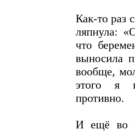
Как-то раз 
ляпнула: «О
что береме
выносила п
вообще, мол
этого я п
противно.
И ещё во 