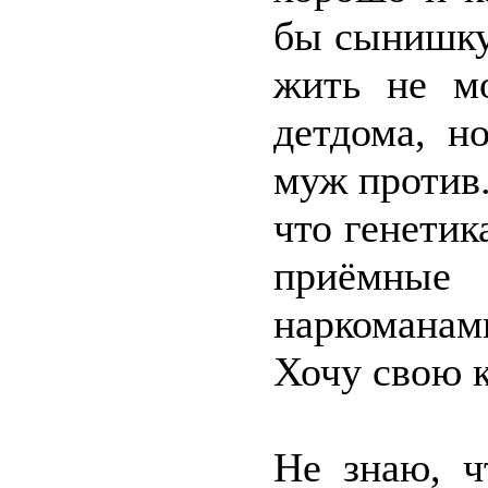
бы сынишку,
жить не мо
детдома, н
муж против
что генетик
приёмны
наркомана
Хочу свою к
Не знаю, ч