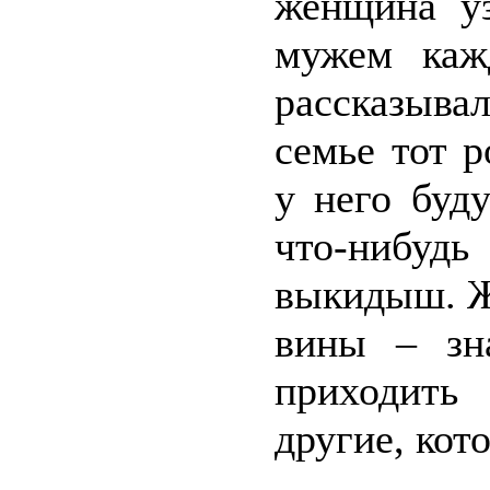
женщина уз
мужем каж
рассказыва
семье тот р
у него буд
что-нибуд
выкидыш. Ж
вины – зн
приходить
другие, кот