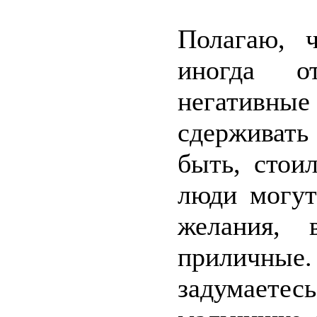
Полагаю, 
иногда от
негативны
сдерживат
быть, стои
люди могут
желания,
приличные
задумаете