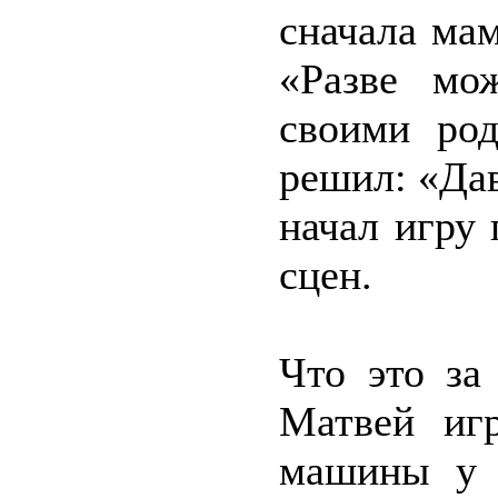
сначала мам
«Разве мо
своими род
решил: «Дав
начал игру
сцен.
Что это за
Матвей иг
машины у н