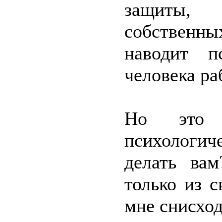
защиты,
собственны
наводит п
человека ра
Но это т
психологи
делать ва
только из с
мне снисхо