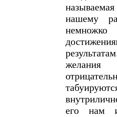
называемая
нашему ра
немножко 
достижени
результата
желания 
отрицател
табуир
внутрилич
его нам и