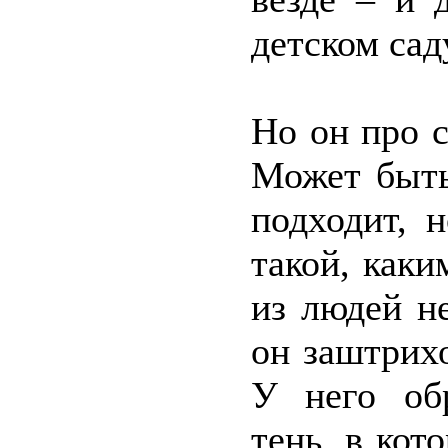
детском сад
Но он про с
Может быть
подходит, 
такой, каки
из людей не
он заштрихо
У него обр
тень, в кот