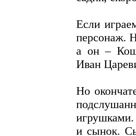
Если играе
персонаж. Н
а он – Кощ
Иван Царев
Но окончат
подслушан
игрушками.
и сынок. С