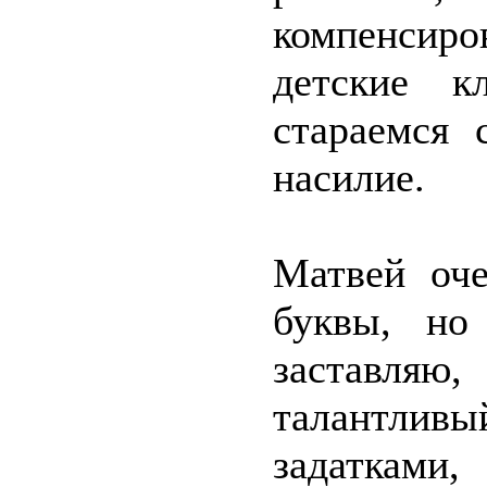
компенсир
детские к
стараемся 
насилие.
Матвей оче
буквы, но
заставляю,
талантли
задатками