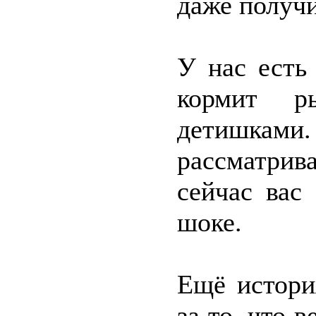
даже получи
У нас есть
кормит р
детишками
рассматрив
сейчас вас
шоке.
Ещё истори
за то, что 