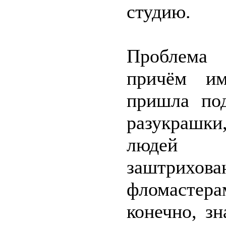
студию.
Проблема 
причём им
пришла под
разукрашк
людей з
заштрихова
фломастер
конечно, з