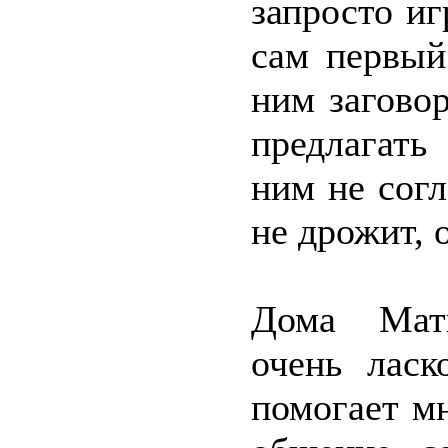
запросто иг
сам первый
ним загово
предлагать
ним не сог
не дрожит, 
Дома Матв
очень ласк
помогает мн