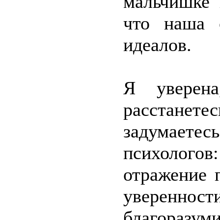
мальчишке 
что наша 
идеалов.
Я уверена
расстанет
задумаетес
психолог
отражение 
уверенност
благоразуми