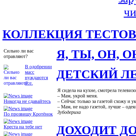
КОЛЛЕКЦИЯ ТЕСТО
Я, ТЫ, ОН, 
Сильно ли вас
отравляют?
В одобрении
ДЕТСКИЙ Л
масс
нуждаются
все.
Я сидела на кухне, смотрела телевиз
– Мам, укрой меня.
Никогда не сдавайтесь
– Сейчас только за газетой схожу и у
– Мам, не надо газетой, лучше – одея
Зубодериха
По прозвищу Кротёнок
ДОХОДИТ Д
Креста на тебе нет