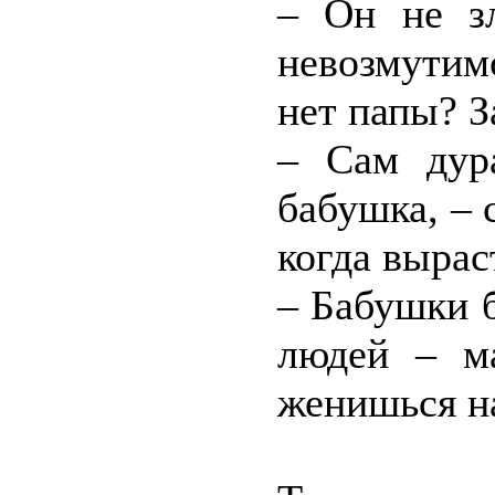
– Он не зл
невозмутимо
нет папы? З
– Сам дур
бабушка, – 
когда вырас
– Бабушки 
людей – м
женишься на