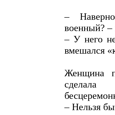
– Наверно
военный? –
– У него н
вмешался «к
Женщина п
сделала
бесцеремон
– Нельзя бы