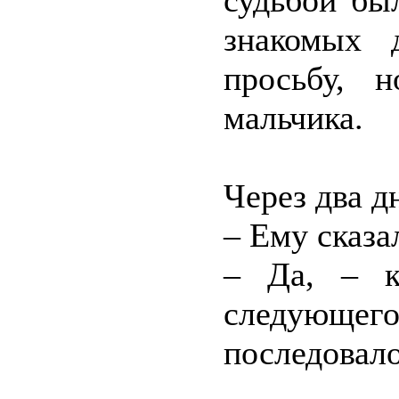
судьбой бы
знакомых 
просьбу, 
мальчика.
Через два д
– Ему сказа
– Да, – к
следующ
последовало