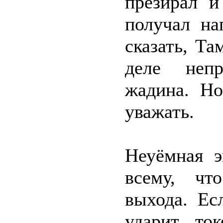
презирал и
получал на
сказать, Т
деле непр
жадина. Но
уважать.
Неуёмная э
всему, чт
выхода. Ес
ударит то