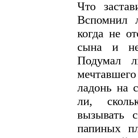
Что застав
Вспомнил л
когда не о
сына и не
Подумал л
мечтавшег
ладонь на 
ли, сколь
вызывать с
папиных п