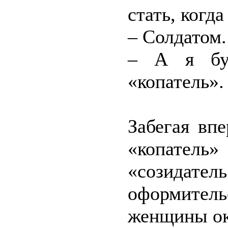
стать, когд
– Солдатом.
– А я буд
«копатель».
Забегая впе
«копатель»
«созидател
оформител
женщины ок