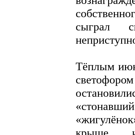
вознаграж
собственно
сыграл 
неприступн
Тёплым июн
светофоро
остановил
«стонавш
«жигулёнок
крыше и