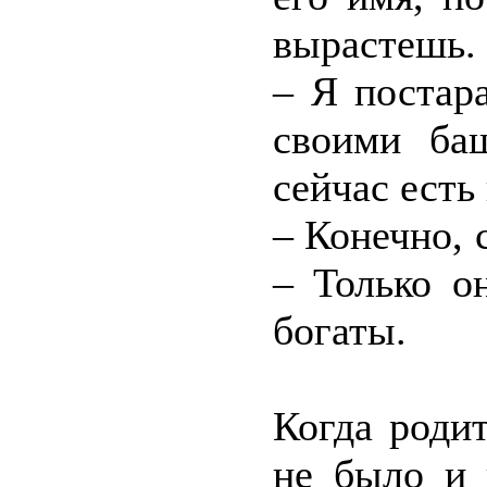
вырастешь.
– Я постар
своими ба
сейчас есть
– Конечно, 
– Только о
богаты.
Когда роди
не было и 