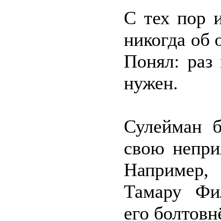
С тех пор 
никогда об 
Понял: раз
нужен.
Сулейман б
свою непри
Например,
Тамару Фил
его болтовн