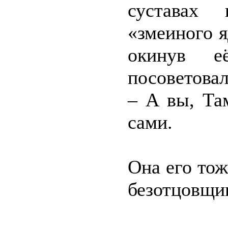
суставах 
«змеиного я
окинув её
посоветовал
– А вы, Та
сами.
Она его тож
безотцовщи