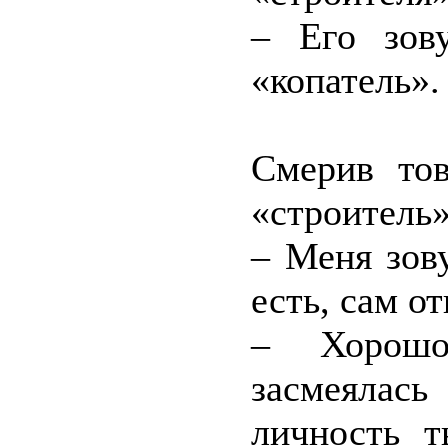
– Его зов
«копатель».
Смерив тов
«строитель»
– Меня зов
есть, сам от
– Хорошо
засмеялас
личность т