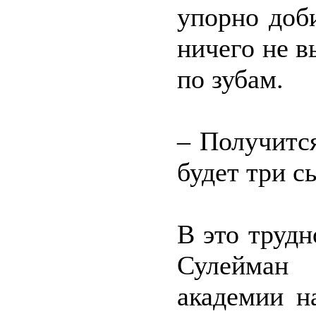
упорно доб
ничего не в
по зубам.
– Получитс
будет три сы
В это трудн
Сулейман 
академии н