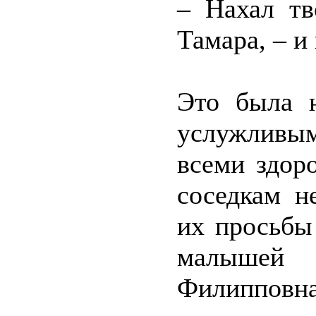
– Нахал тв
Тамара, – и
Это была н
услужливы
всеми здор
соседкам н
их просьбы
малышей
Филипповна