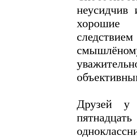
неусидчив 
хорошие 
следствие
смышлён
уважите
объективны
Друзей у
пятнадцат
одноклассн