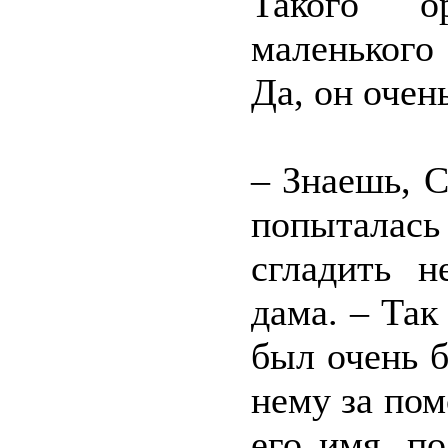
Такого о
маленького
Да, он оче
– Знаешь, С
попыталас
сгладить н
дама. – Так
был очень 
нему за по
его имя, п