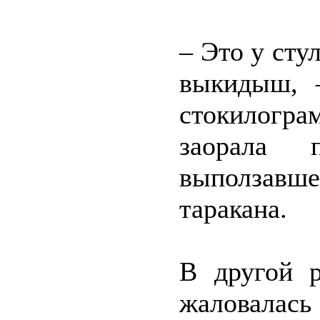
– Это у сту
выкидыш, 
стокилогр
заорала 
выползавше
таракана.
В другой р
жаловалась