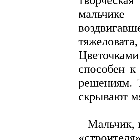
творческая
мальчике 
воздвига
тяжеловата
Цветочкам
способен к
решениям. 
скрывают м
– Мальчик, 
«строителя»