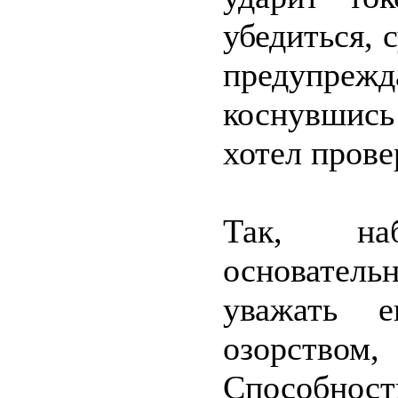
убедиться, 
предупр
коснувшись
хотел прове
Так, на
основател
уважать 
озорство
Способност