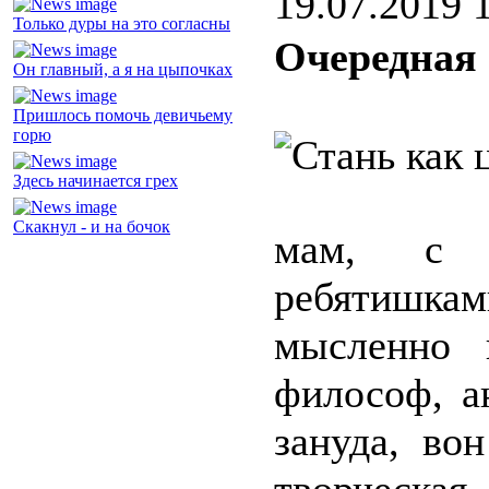
19.07.2019 
Только дуры на это согласны
Очередная
Он главный, а я на цыпочках
Пришлось помочь девичьему
горю
Здесь начинается грех
Скакнул - и на бочок
мам, с 
ребятишка
мысленно 
философ, а
зануда, во