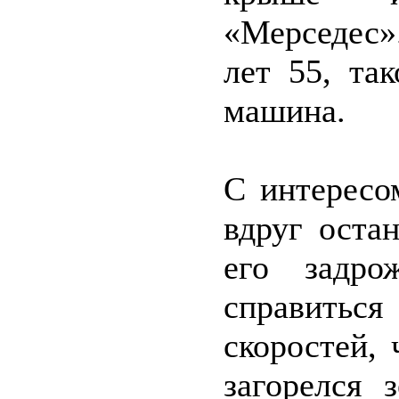
«Мерседес»
лет 55, та
машина.
С интересо
вдруг оста
его задр
справитьс
скоростей, 
загорелся 