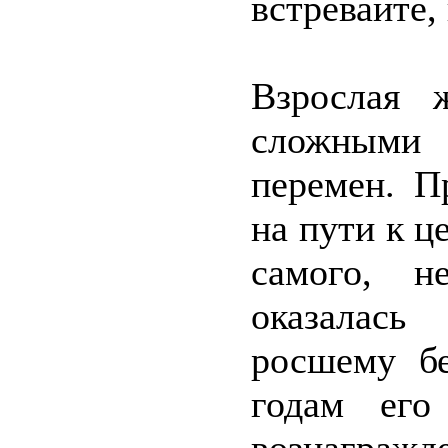
встревайте,
Взрослая 
сложными
перемен. П
на пути к ц
самого, н
оказалась
росшему бе
годам его