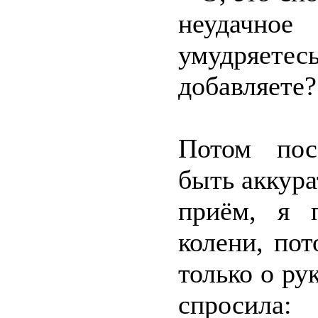
неудачн
умудряетес
добавляете?
Потом пос
быть аккура
приём, я 
колени, по
только о ру
спросила: