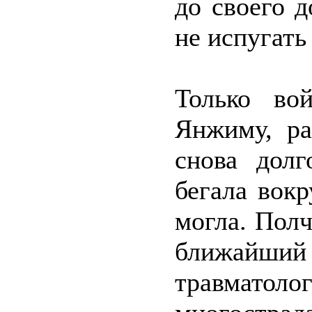
до своего 
не испугать
Только во
Янжиму, ра
снова долг
бегала вок
могла. Полч
ближайший
травмато