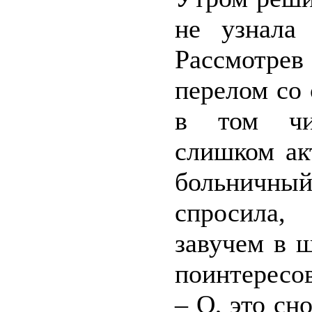
не узнала 
Рассмотрев
перелом со
в том чис
слишком ак
больничны
спросила,
завучем в 
поинтересов
– О, это сн