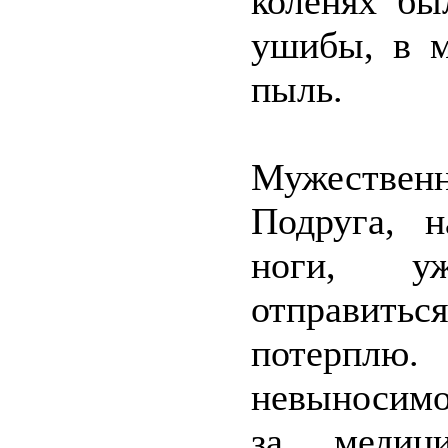
коленях бы
ушибы, в м
пыль.
Мужественн
Подруга, н
ноги, уж
отправитьс
потерплю.
невыносимо
за медиц