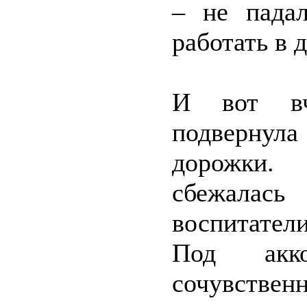
– не пада
работать в 
И вот вч
подвернул
дорожки.
сбежалась
воспитатели
Под акк
сочувствен