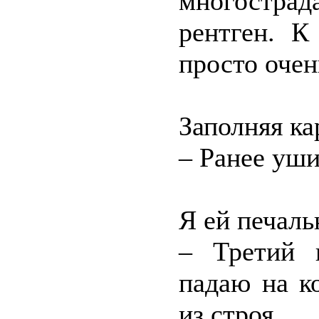
многостра
рентген. К
просто оче
Заполняя ка
– Ранее уш
Я ей печаль
– Третий 
падаю на к
из строя.