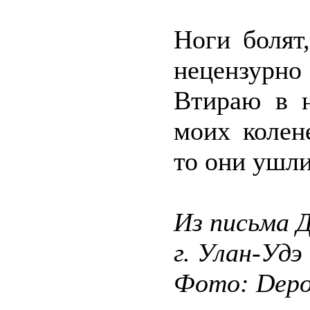
Ноги болят
нецензурно
Втираю в н
моих колен
то они ушли
Из письма Д
г. Улан-Удэ
Фото: Depos