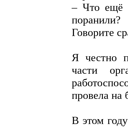
– Что ещё 
поранили?
Говорите сра
Я честно п
части орг
работоспос
провела на 
В этом год