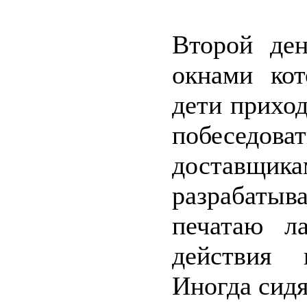
Второй де
окнами кот
дети приход
побеседо
доставщ
разрабаты
печатаю л
действия 
Иногда сидя