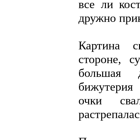
все ли кос
дружно прин
Картина с
стороне, с
большая 
бижутерия 
очки сва
растрепалас