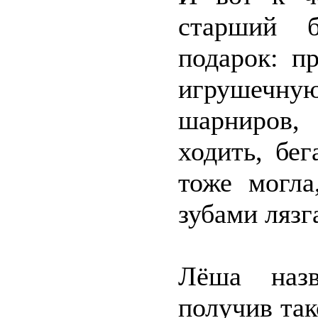
старший б
подарок: п
игрушечну
шарниров,
ходить, бе
тоже могла
зубами ляз
Лёша назв
получив та