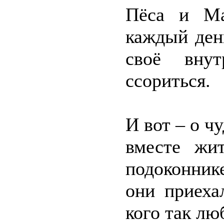
Пёса и Ма
каждый ден
своё внут
ссориться.
И вот – о ч
вместе жи
подоконник
они приеха
кого так лю