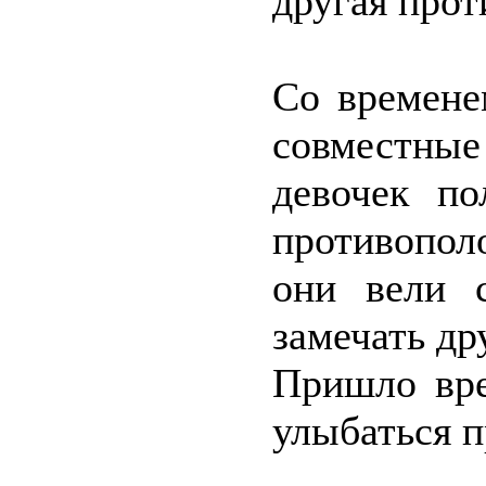
другая прот
Со времене
совместны
девочек по
противопол
они вели с
замечать др
Пришло вре
улыбаться п