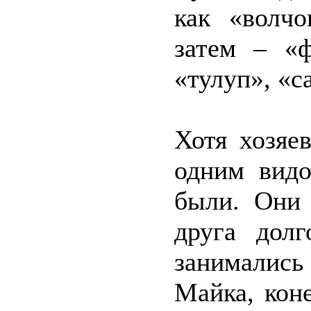
как «волчо
затем – «ф
«тулуп», «с
Хотя хозяе
одним видо
были. Они 
друга долг
занимались
Майка, коне