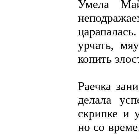
Умела Май
неподражае
царапалась
урчать, мя
копить злос
Раечка зан
делала усп
скрипке и 
но со врем