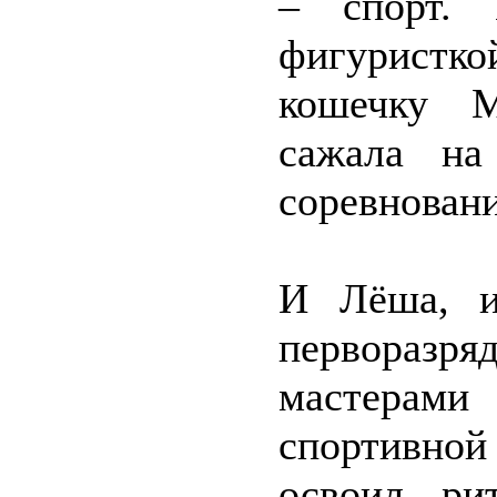
– спорт.
фигурист
кошечку М
сажала на
соревновани
И Лёша, и
перворазр
мастерам
спортивно
освоил ри