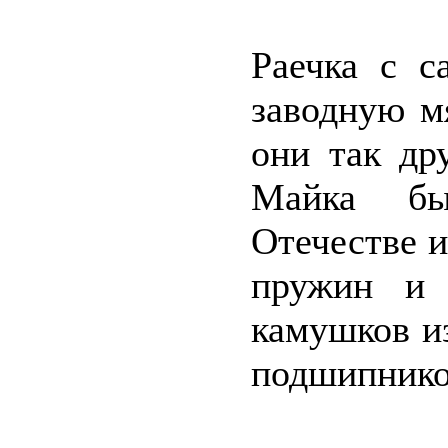
Раечка с с
заводную м
они так др
Майка бы
Отечестве 
пружин и 
камушков из
подшипнико