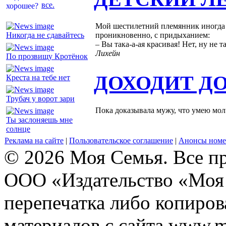
все.
Мой шестилетний племянник иногда к
Никогда не сдавайтесь
проникновенно, с придыханием:
– Вы така-а-ая красивая! Нет, ну не та
Лихейн
По прозвищу Кротёнок
ДОХОДИТ Д
Креста на тебе нет
Трубач у ворот зари
Пока доказывала мужу, что умею молч
Ты заслоняешь мне
солнце
Реклама на сайте
|
Пользовательское соглашение
|
Анонсы номе
© 2026 Моя Семья. Все п
ООО «Издательство «Моя 
перепечатка либо копиро
материалов с сайта www.m