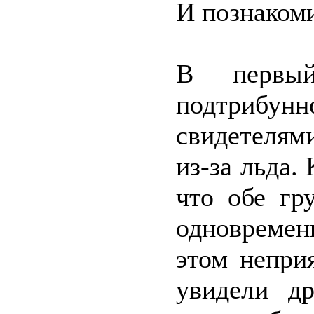
И познакоми
В первы
подтрибун
свидетелям
из-за льда.
что обе гр
одновремен
этом непри
увидели д