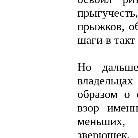
прыгучест
прыжков, о
шаги в так
Но дальш
владельца
образом о 
взор имен
меньших, 
зверюшек,