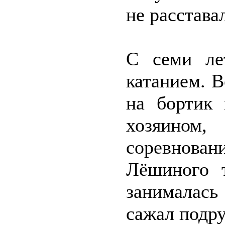
не расстава
С семи ле
катанием. 
на бортик 
хозяино
соревнован
Лёшиного 
занималась
сажал подру