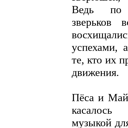
Ведь по 
зверьков 
восхищал
успехами, 
те, кто их 
движения.
Пёса и Май
касалось 
музыкой для