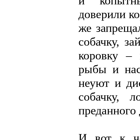
и копытн
доверили к
же запреща
собачку, з
коровку – 
рыбы и нас
неуют и ди
собачку, 
преданного 
И вот к ч