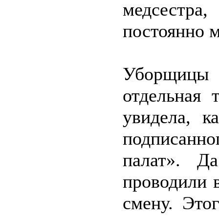
медсестра
постоянно м
Уборщицы
отдельная 
увидела, к
подписанн
палат». Д
проводили в
смену. Это