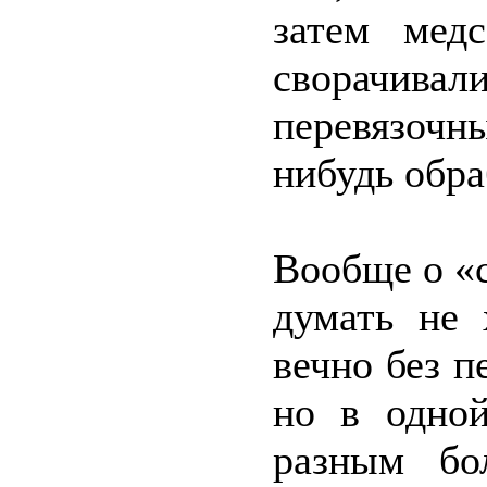
затем мед
сворачива
перевязочн
нибудь обра
Вообще о «
думать не 
вечно без п
но в одно
разным бо