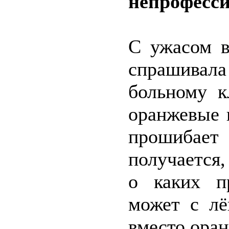
непрофесси
С ужасом в
спрашивал
больному к
оранжевые 
прошибае
получается
о каких пр
может с лё
вместо ора