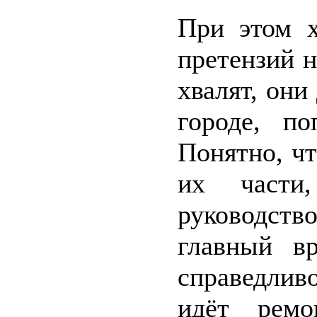
При этом х
претензий н
хвалят, он
городе, п
Понятно, ч
их части
руководст
главный вр
справедлив
идёт ремо