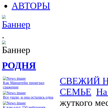
АВТОРЫ
.
РОДНЯ
СВЕЖИЙ 
Как Манштейн проиграл
сражение
СЕМЬЕ
На
Все ушли, и она осталась одна
жуткого ме
К вам едут 250 чебурашек