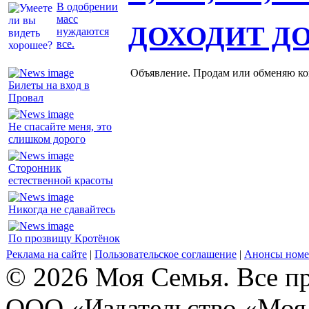
В одобрении
масс
ДОХОДИТ Д
нуждаются
все.
Объявление. Продам или обменяю ков
Билеты на вход в
Провал
Не спасайте меня, это
слишком дорого
Сторонник
естественной красоты
Никогда не сдавайтесь
По прозвищу Кротёнок
Реклама на сайте
|
Пользовательское соглашение
|
Анонсы номе
© 2026 Моя Семья. Все п
ООО «Издательство «Моя 