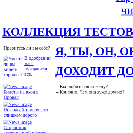
КОЛЛЕКЦИЯ ТЕСТО
Я, ТЫ, ОН, 
Нравитесь ли вы себе?
В одобрении
масс
ДОХОДИТ Д
нуждаются
все.
– Вы любите свою жену?
Билеты на вход в
– Конечно. Чем она хуже других?
Провал
Не спасайте меня, это
слишком дорого
Сторонник
естественной красоты