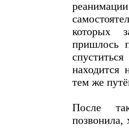
реанимаци
самостояте
которых з
пришлось п
спуститься
находится 
тем же путё
После та
позвонила, 