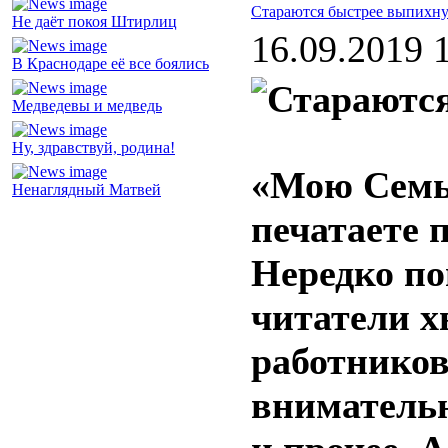
Стараются быстрее выпихну
Не даёт покоя Штирлиц
16.09.2019 
В Краснодаре её все боялись
Медведевы и медведь
Ну, здравствуй, родина!
«Мою Семью
Ненаглядный Матвей
печатаете 
Нередко по
читатели х
работников
вниматель