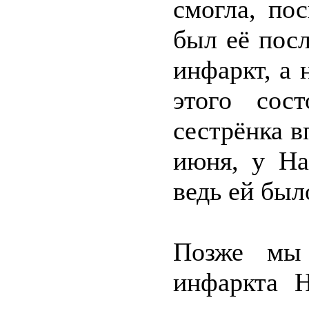
смогла, по
был её пос
инфаркт, а 
этого сос
сестрёнка в
июня, у На
ведь ей было
Позже мы 
инфаркта 