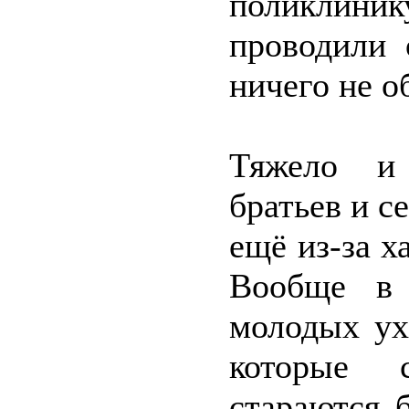
поликлини
проводили 
ничего не о
Тяжело и
братьев и с
ещё из-за х
Вообще в 
молодых ух
которые с
стараются 