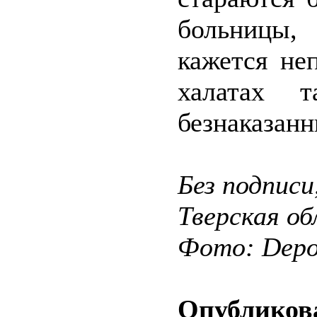
больницы,
кажется не
халатах 
безнаказан
Без подписи
Тверская о
Фото: Depos
Опубликова