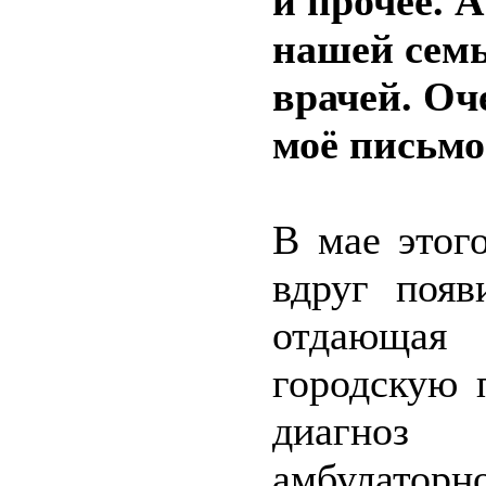
и прочее. А
нашей семь
врачей. Оч
моё письмо
В мае этог
вдруг появ
отдающая
городскую 
диагноз 
амбулаторн