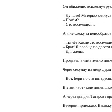
Он обиженно всплеснул рук
– Лучшее! Матерью клянусь
– Почём?
– Сто восемьдесят.
А я не слежу за ценообразо
– Ты чё? Какие сто восемьде
– Брат! Я вообще по двести 
– Для жены.
Продавец внимательно посмо
Через секунду из недр фуры
– Вот. Бери по сто пятьдесят
В этом «вот» мне послышалос
А через два дня Татаров гор
Вечером приезжаю. Выхожу и