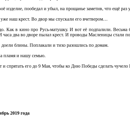
воё изделие, пообедал и убыл, на прощанье заметив, что ещё раз 
уже наш крест. Во двор мы спускали его вчетвером…
о. Как в кино про Русь-матушку. И вот её подпалили. Весьма 
 И часа два во дворе пылал крест. И проводы Масленицы стали п
, доели блины. Поплакали и тихо разошлись по домам.
а пламя и нашу семью.
 и спрятать его до 9 Мая, чтобы ко Дню Победы сделать чучело 
.
брь 2019 года