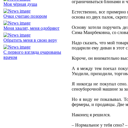
ограничиваться блинами и ч
Моя чёрная душа
Естественно, все примерно 
Очки считаю позором
основа из двух палок, скреп
Основу хотели поручить де
Меня хвалят, меня одобряют
Сима Маирбековна, со слова
Обратить меня в свою веру
Надо сказать, что мой товар
подарили ему диван в этот 
С первого взгляда очарованы
врачом
Короче, он внимательно высл
А я между тем поехал поку
Уходили, приходили, торгов
Я никогда не покупал сено.
сеноуборочной машине за за
Но я виду не показывал. Т
фермеры, и продавцы. Две ме
Наконец я решился.
– Нормальное у тебя сено? –