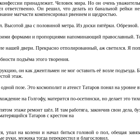
 конфессии принадлежит. Человек мира. Но он очень уважитель
л ответственно. Он решил, что делать из банальной рейки н
знание матчасти компенсировал рвением и щедростью.
ял. Высотой два с половиной метра. Из доски пятёрки. Обрезной.
воими формами и пропорциями напоминающий православный. То
зле нашей двери. Прекрасно отполированный, аж светился. Я поп
бности подъёма этого творения.
укцию, он как джентльмен не мог оставить её возле подъезда. Бо
естой этаж.
 одной позе. Это космополит и атеист Татаров понял на уровне в
хождение на Голгофу, матерится по-осетински, но делает это тих
 пятом этаже ремонт шёл. И там работяга, закончив свои дела, б
матерящийся Татаров с крестом на
, упал на колени и начал биться головой о пол, обещая завяза
ые руки, мужика тогда перекрестил и благословил.