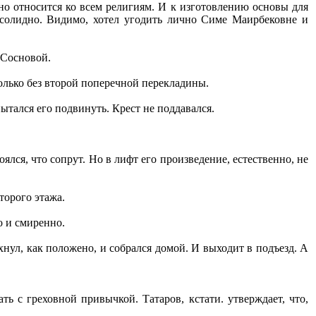
но относится ко всем религиям. И к изготовлению основы для
есолидно. Видимо, хотел угодить лично Симе Маирбековне и
 Сосновой.
лько без второй поперечной перекладины.
ытался его подвинуть. Крест не поддавался.
ялся, что сопрут. Но в лифт его произведение, естественно, не
торого этажа.
о и смиренно.
ухнул, как положено, и собрался домой. И выходит в подъезд. А
ть с греховной привычкой. Татаров, кстати. утверждает, что,