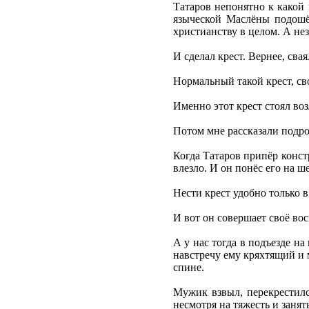
Татаров непонятно к какой
языческой Маслёны подошё
христианству в целом. А не
И сделал крест. Вернее, сва
Нормальный такой крест, с
Именно этот крест стоял во
Потом мне рассказали подро
Когда Татаров припёр констр
влезло. И он понёс его на ш
Нести крест удобно только в
И вот он совершает своё вос
А у нас тогда в подъезде на
навстречу ему кряхтящий и 
спине.
Мужик взвыл, перекрестился
несмотря на тяжесть и занят