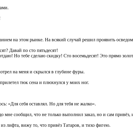
ами.
!
ванием на этом рынке. На всякий случай решил проявить осведом
сят? Давай по сто пятьдесят!
отдаю! Но тебе сделаю скидку! Сто восемьдесят! Это прямо золото
трел на меня и скрылся в глубине фуры.
 прилетел тюк сена и плюхнулся у моих ног.
.
ь: «Для себя оставлял. Но для тебя не жалко».
до мне сообщил, что не только выполнил заказ, но и сам привёз, 
з лифта, вижу то, что привёз Татаров, и тихо фигею.