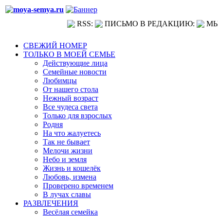
RSS:
ПИСЬМО В РЕДАКЦИЮ:
МЫ
СВЕЖИЙ НОМЕР
ТОЛЬКО В МОЕЙ СЕМЬЕ
Действующие лица
Семейные новости
Любимцы
От нашего стола
Нежный возраст
Все чудеса света
Только для взрослых
Родня
На что жалуетесь
Так не бывает
Мелочи жизни
Небо и земля
Жизнь и кошелёк
Любовь, измена
Проверено временем
В лучах славы
РАЗВЛЕЧЕНИЯ
Весёлая семейка