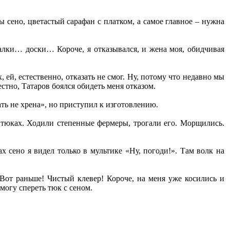
 сено, цветастый сарафан с платком, а самое главное – нужна
палки… доски… Короче, я отказывался, и жена моя, обидчивая
 ей, естественно, отказать не смог. Ну, потому что недавно мы
стно, Татаров боялся обидеть меня отказом.
ать не хрена», но приступил к изготовлению.
 тюках. Ходили степенные фермеры, трогали его. Морщились.
х сено я видел только в мультике «Ну, погоди!». Там волк на
Вот раньше! Чистый клевер! Короче, на меня уже косились и
могу спереть тюк с сеном.