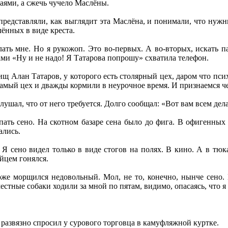
аями, а сжечь чучело Маслёны.
представляли, как выглядит эта Маслёна, и понимали, что нужны
лённых в виде креста.
лать мне. Но я рукожоп. Это во-первых. А во-вторых, искать 
ми «Ну и не надо! Я Татарова попрошу» схватила телефон.
ищ Алан Татаров, у которого есть столярный цех, даром что псих,
самый цех и дважды кормили в неурочное время. И признаемся че
ушал, что от него требуется. Долго сообщал: «Вот вам всем дел
пать сено. На скотном базаре сена было до фига. В офигенных
ались.
 Я сено видел только в виде стогов на полях. В кино. А в тюка
йцем гонялся.
оже морщился недовольный. Мол, не то, конечно, нынче сено. 
стные собаки ходили за мной по пятам, видимо, опасаясь, что я 
 развязно спросил у сурового торговца в камуфляжной куртке.