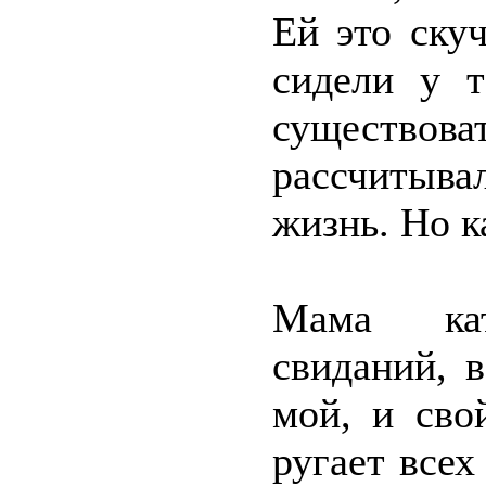
Ей это ску
сидели у т
существо
рассчитыва
жизнь. Но к
Мама кат
свиданий, 
мой, и сво
ругает всех