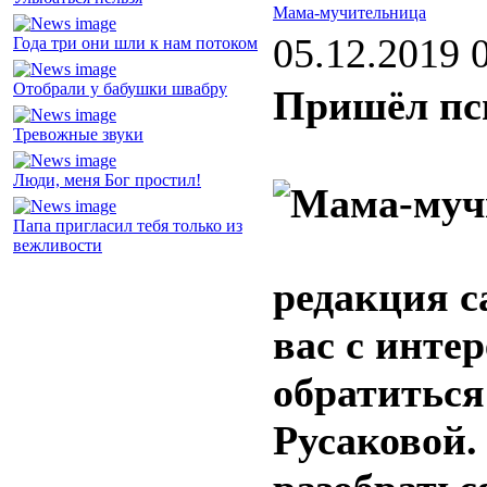
Мама-мучительница
05.12.2019 
Года три они шли к нам потоком
Отобрали у бабушки швабру
Пришёл пси
Тревожные звуки
Люди, меня Бог простил!
Папа пригласил тебя только из
вежливости
редакция с
вас с интер
обратиться
Русаковой.