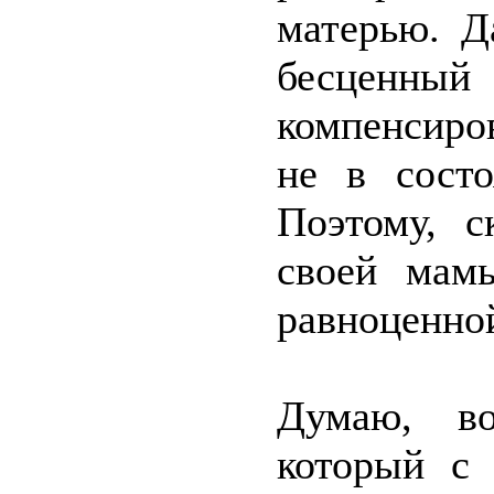
матерью. Д
бесценн
компенсиро
не в сост
Поэтому, 
своей мамы
равноценной
Думаю, во
который с