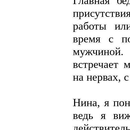
Главная бе
присутств
работы ил
время с п
мужчиной.
встречает 
на нервах,
Нина, я по
ведь я ви
действител