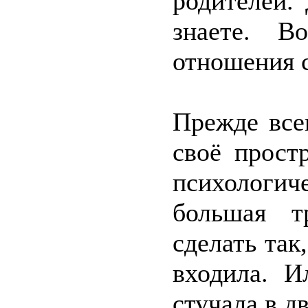
родителей.
знаете. В
отношения 
Прежде все
своё прост
психологич
большая т
сделать так
входила. И
стучала в дв