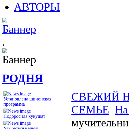
АВТОРЫ
.
РОДНЯ
СВЕЖИЙ 
Установлена шпионская
программа
СЕМЬЕ
На
Подбросила кукушат
мучительни
Улыбаться нельзя