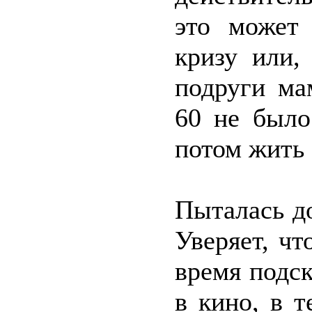
это может 
кризу или,
подруги ма
60 не было
потом жить 
Пыталась до
Уверяет, чт
время подс
в кино, в т