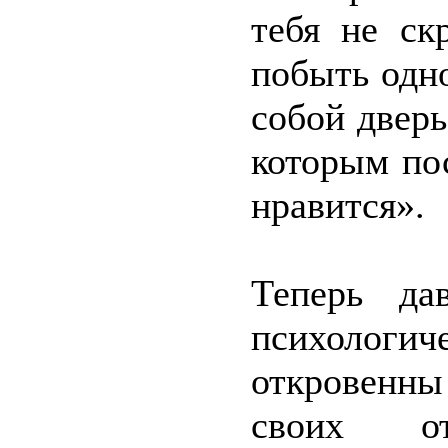
тебя не ск
побыть одно
собой дверь
которым по
нравится».
Теперь да
психологи
откровенны 
своих о