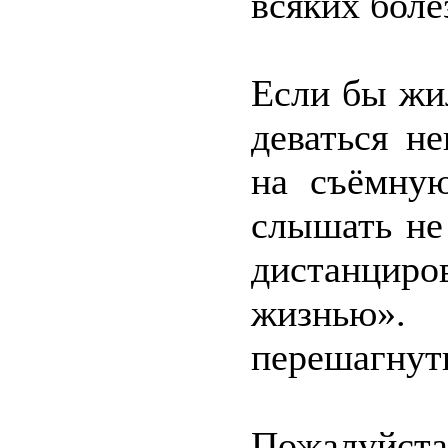
всяких боле
Если бы жи
деваться н
на съёмную
слышать не
дистанцир
жизнью»
перешагнуть
Пожалуйста