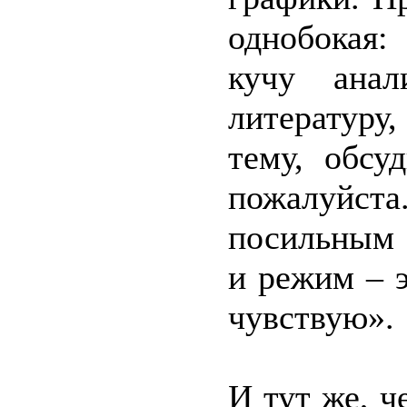
однобокая:
кучу анал
литературу
тему, обсу
пожалуйст
посильным 
и режим – э
чувствую».
И тут же, ч