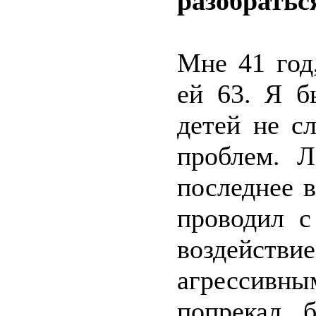
разобратьс
Мне 41 год
ей 63. Я б
детей не с
проблем. Л
последнее 
проводил с
воздейст
агрессивн
попрекал 