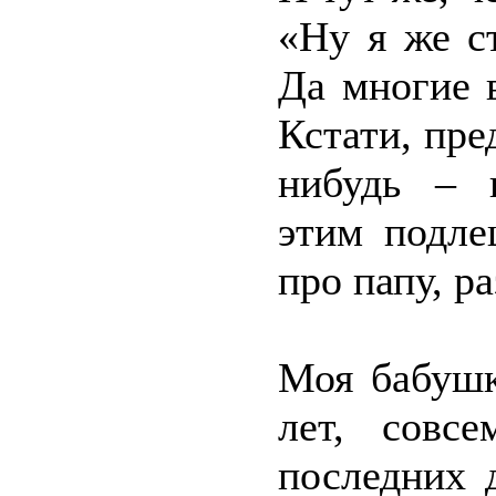
«Ну я же ст
Да многие 
Кстати, пре
нибудь – к
этим подле
про папу, р
Моя бабушк
лет, совс
последних 