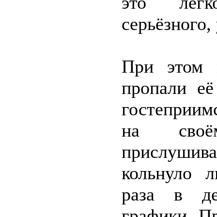
это легк
серьёзного,
При этом 
пропали её
гостеприим
на своё
прислушив
кольнуло л
раза в де
графики. П