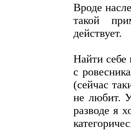
Вроде насл
такой при
действует.
Найти себе 
с ровесник
(сейчас так
не любит. 
разводе я х
категорич