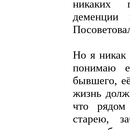
никаких 
деменции 
Посоветовал
Но я никак
понимаю е
бывшего, е
жизнь долж
что рядом
старею, з