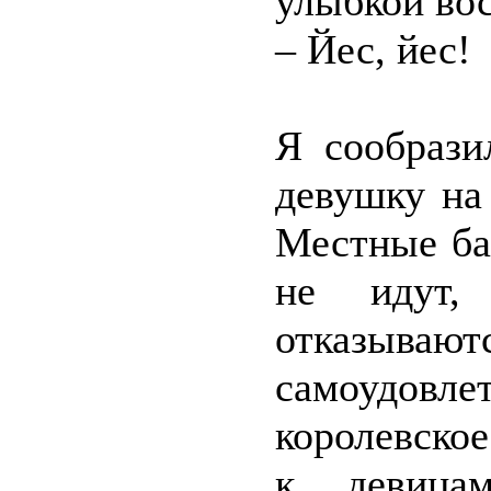
улыбкой во
– Йес, йес!
Я сообрази
девушку на
Местные ба
не идут,
отказываю
самоудовл
королевско
к девица