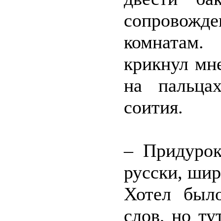
сопровожд
комнатам.
крикнул мне
на пальца
соития.
– Придурок
русски, шир
Хотел был
слов, но т