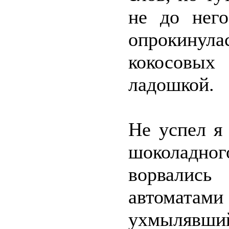
не до него
опрокинул
кокосовых
ладошкой.
Не успел я
шоколадн
ворвались
автоматам
ухмылявши