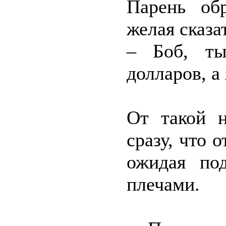
Парень об
желая сказа
– Боб, ты
долларов, а
От такой н
сразу, что 
ожидая по
плечами.