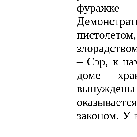
фуражке
Демонстрат
пистолетом
злорадство
– Сэр, к н
доме хр
вынужде
оказываетс
законом. У 