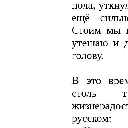
пола, уткну
ещё сильн
Стоим мы п
утешаю и д
голову.
В это вре
столь т
жизнерад
русском: