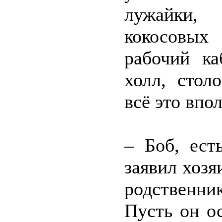
лужайки, 
кокосовых
рабочий ка
холл, стол
всё это впо
– Боб, ест
заявил хозя
родственни
Пусть он ос