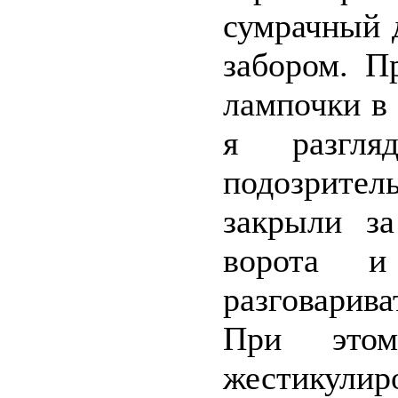
сумрачный 
забором. П
лампочки в
я разгля
подозрит
закрыли з
ворота 
разговарив
При этом
жестикулир