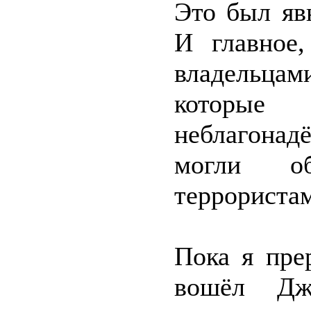
Это был яв
И главное,
владельцам
которы
неблагонад
могли об
террориста
Пока я пре
вошёл Джа