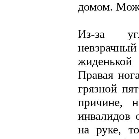
домом. Мож
Из-за уг
невзрачный
жиденькой 
Правая ног
грязной пя
причине, 
инвалидов 
на руке, т