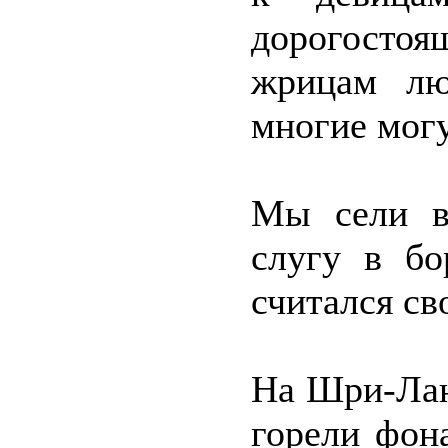
дорогост
жрицам лю
многие могу
Мы сели в
слугу в бо
считался св
На Шри-Лан
горели фон