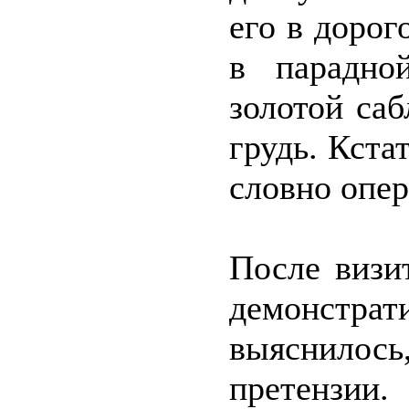
его в доро
в парадно
золотой са
грудь. Кста
словно опер
После визи
демонстрати
выяснило
претензии.