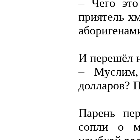
– Чего это
приятель х
аборигенами
И перешёл н
– Муслим,
долларов? П
Парень пер
сопли о м