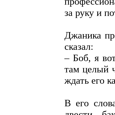
профессион
за руку и п
Джаника пр
сказал:
– Боб, я в
там целый ч
ждать его к
В его слов
двести б