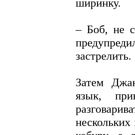
ширинку.
– Боб, не 
предупред
застрелить.
Затем Джан
язык, при
разговарив
нескольких 