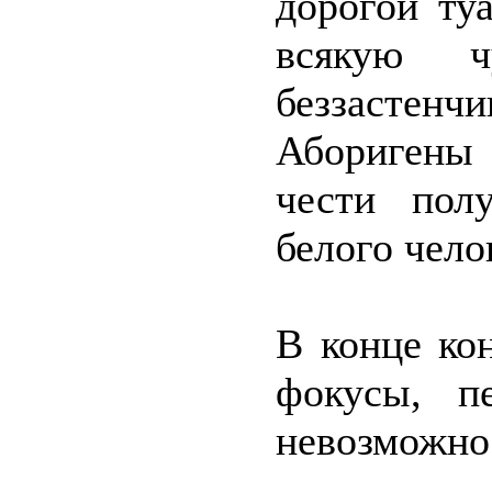
дорогой ту
всякую ч
беззастенч
Аборигены
чести пол
белого чело
В конце ко
фокусы, пе
невозможно