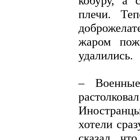
кобуру, а 
плечи. Те
доброжелат
жаром пож
удалились.
– Военные
растолкова
Иностранцы
хотели сраз
сказал, чт