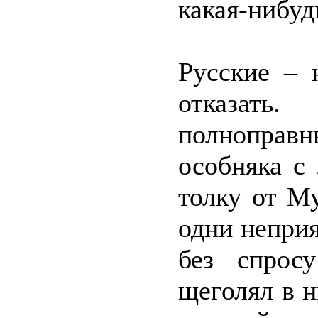
какая-нибуд
Русские – 
отказать
полнопра
особняка с
толку от М
одни неприя
без спрос
щеголял в н