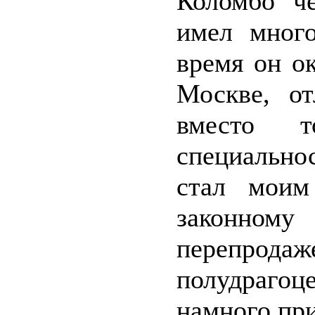
Коломбо че
имел много
время он о
Москве, от
вместо 
специальн
стал моим
законном
перепро
полудрагоц
намного при