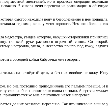
 под местной анестезией, но в процессе операции возникли
я неважно. 5 января меня перевели из реанимации в обычную
которая быстро находила вену и безболезненно в неё попадала.
поставила терпимо, вены у меня хорошие. Немного больно, так
ила медсестра, увидев которую, бабушки-старожилки принялись
ницу, по всей руке расползся огромный синяк. Со второй,
стему настроила, ушла, а лекарство пошло под кожу, вздулся
потом с соседней койки бабусечка мне говорит:
и только на четвёртый день, а без них вообще не вижу. Иглу
веком, но она постоянно приподнимала его пальцем повыше. Я и
вину слов из больничного лексикона не знаю. А тут эта «мадам
в, приближается ко мне с пыточной иглой наперевес.
раться до них оказалось нереально. Так что ничего не вышло у