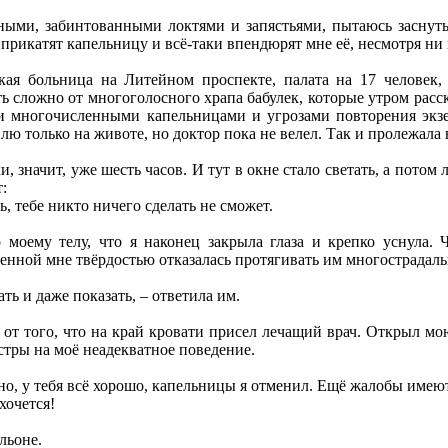
ными, забинтованными локтями и запястьями, пытаюсь заснуть.
прикатят капельницу и всё-таки впендюрят мне её, несмотря ни 
кая больница на Литейном проспекте, палата на 17 человек,
ь сложно от многоголосного храпа бабулек, которые утром расск
 многочисленными капельницами и угрозами повторения экзек
ю только на животе, но доктор пока не велел. Так и пролежала в
, значит, уже шесть часов. И тут в окне стало светать, а потом
:
, тебе никто ничего сделать не сможет.
 моему телу, что я наконец закрыла глаза и крепко уснула. 
венной мне твёрдостью отказалась протягивать им многострадал
ать и даже показать, – ответила им.
 от того, что на край кровати присел лечащий врач. Открыл мою
стры на моё неадекватное поведение.
дно, у тебя всё хорошо, капельницы я отменил. Ещё жалобы имею
 хочется!
льоне.