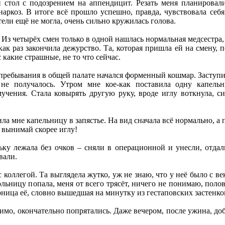
стол с подозрением на аппендицит. Резать меня планировали
наркоз. В итоге всё прошло успешно, правда, чувствовала себ
стели ещё не могла, очень сильно кружилась голова.
Из четырёх смен только в одной нашлась нормальная медсестра, 
как раз закончила дежурство. Та, которая пришла ей на смену, 
какие страшные, не то что сейчас.
 пребывания в общей палате начался форменный кошмар. Заступ
 не получалось. Утром мне кое-как поставила одну капель
учения. Стала ковырять другую руку, вроде иглу воткнула, си
ла мне капельницу в запястье. На вид сначала всё нормально, а 
, вынимай скорее иглу!
ьку лежала без очков – сняли в операционной и унесли, отдал
вали.
с коллегой. Та выглядела жутко, уж не знаю, что у неё было с 
ольницу попала, меня от всего трясёт, ничего не понимаю, поло
рница её, словно вышедшая на минутку из гестаповских застенко
димо, окончательно попрятались. Даже вечером, после ужина, доб