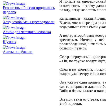
Я попала на операционный 
осложнения, поэтому дали 
Его жизнь в России продлилась
палату, а я даже встать с по
недолго
Капельницы – каждый день. 
Хочу, чтобы меня преследовали
В день моего перевода она 
ведь раньше иглы были ужас 
Алиби для честного человека
А вот во второй день моего
креститься. Ничего у неё
Шутник
послеобеденной, начались м
большой пузырь.
Аисты нащёлкали
Сестра вернулась и пристрои
– Ой, по трубке воздух идёт
Сама я не заметила, поскол
выдернула, сестру снова поз
Она уже не одна пришла, а 
так-то впервые в жизни в б
Вий» в белом халате и напа
Все мои вены от страха, ви
этой парочки.