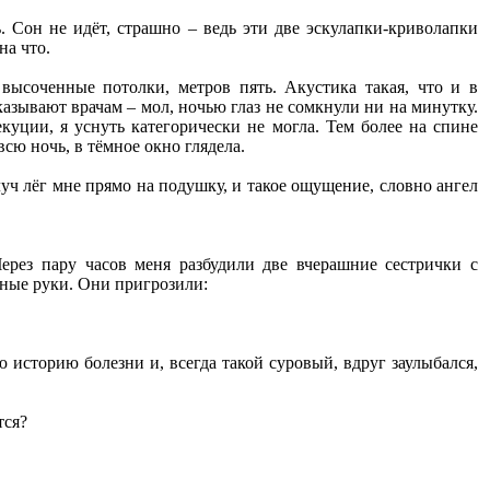
 Сон не идёт, страшно – ведь эти две эскулапки-криволапки
на что.
 высоченные потолки, метров пять. Акустика такая, что и в
азывают врачам – мол, ночью глаз не сомкнули ни на минутку.
уции, я уснуть категорически не могла. Тем более на спине
сю ночь, в тёмное окно глядела.
 луч лёг мне прямо на подушку, и такое ощущение, словно ангел
Через пару часов меня разбудили две вчерашние сестрички с
ьные руки. Они пригрозили:
 историю болезни и, всегда такой суровый, вдруг заулыбался,
тся?