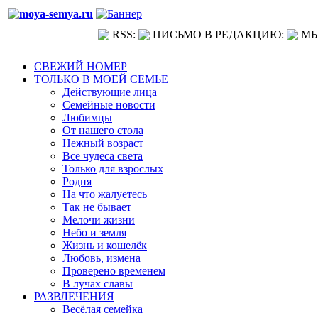
RSS:
ПИСЬМО В РЕДАКЦИЮ:
МЫ
СВЕЖИЙ НОМЕР
ТОЛЬКО В МОЕЙ СЕМЬЕ
Действующие лица
Семейные новости
Любимцы
От нашего стола
Нежный возраст
Все чудеса света
Только для взрослых
Родня
На что жалуетесь
Так не бывает
Мелочи жизни
Небо и земля
Жизнь и кошелёк
Любовь, измена
Проверено временем
В лучах славы
РАЗВЛЕЧЕНИЯ
Весёлая семейка