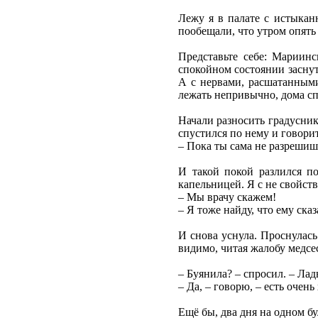
Лежу я в палате с истыкан
пообещали, что утром опять 
Представьте себе: Мариинс
спокойном состоянии заснут
А с нервами, расшатанными
лежать непривычно, дома спл
Начали разносить градусники
спустился по нему и говорит
– Пока ты сама не разрешишь
И такой покой разлился по
капельницей. Я с не свойст
– Мы врачу скажем!
– Я тоже найду, что ему сказ
И снова уснула. Проснулась
видимо, читая жалобу медсе
– Буянила? – спросил. – Ла
– Да, – говорю, – есть очень
Ещё бы, два дня на одном бу