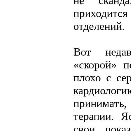
не сканд
приходится 
отделений.
Вот неда
«скорой» 
плохо с се
кардиологи
принимать,
терапии. Я
свои пока