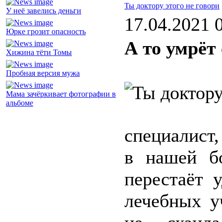
Ты доктору этого не говори
У неё завелись деньги
17.04.2021 
Юрке грозит опасность
А то умрёт 
Хижина тёти Томы
Пробная версия мужа
Мама зачёркивает фотографии в
альбоме
специалист,
в нашей б
перестаёт 
лечебных у