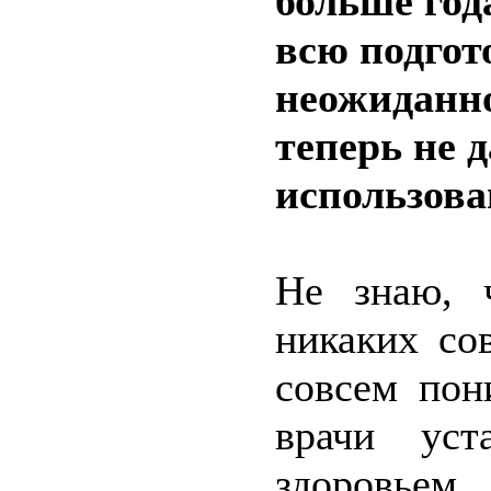
больше год
всю подгот
неожиданно
теперь не д
использова
Не знаю, ч
никаких со
совсем пон
врачи ус
здоровьем