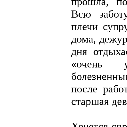
прошла, по
Всю забот
плечи супр
дома, дежур
дня отдыха
«очень у
болезненн
после рабо
старшая дев
Хочется спр