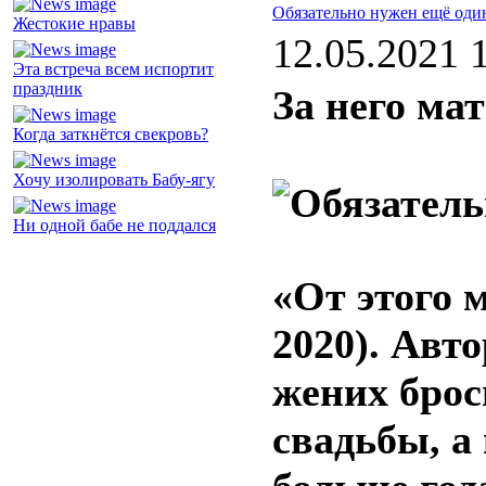
Обязательно нужен ещё оди
Жестокие нравы
12.05.2021 
Эта встреча всем испортит
праздник
За него ма
Когда заткнётся свекровь?
Хочу изолировать Бабу-ягу
Ни одной бабе не поддался
«От этого 
2020). Авт
жених брос
свадьбы, а