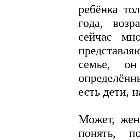
ребёнка то
года, возр
сейчас мн
представл
семье, о
определённ
есть дети, 
Может, жен
понять, п