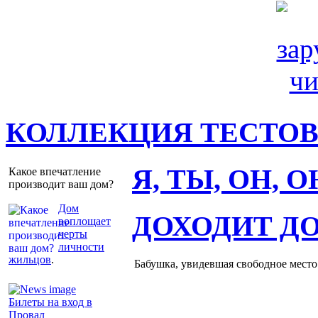
КОЛЛЕКЦИЯ ТЕСТО
Я, ТЫ, ОН, 
Какое впечатление
производит ваш дом?
Дом
ДОХОДИТ Д
воплощает
черты
личности
жильцов
.
Бабушка, увидевшая свободное место 
Билеты на вход в
Провал