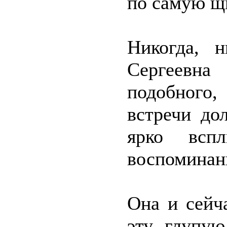
по самую щ
Никогда, 
Сергеевна
подобного
встречи до
ярко всп
воспоминани
Она и сейч
эту глупую