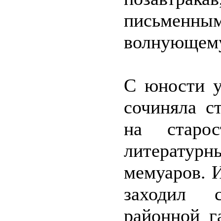
письменным
волнующему
С юности у
сочиняла с
на старос
литературн
мемуаров. И
заходил с
районной г