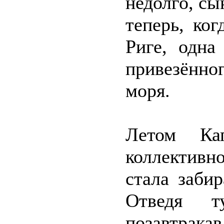
недолго, сы
теперь, ко
Риге, одна
привезённог
моря.
Летом Кап
коллектив
стала забир
Отведя 
позавтрака