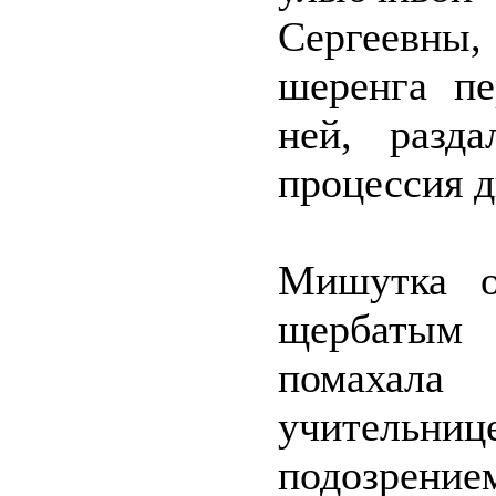
Сергеевны
шеренга пе
ней, разд
процессия 
Мишутка о
щербатым 
помахала
учитель
подозрение