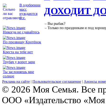
В одобрении
ДОХОДИТ Д
масс
нуждаются
все.
– Вы рыбак?
– Только по праздникам и под хорошу
Никогда не сдавайтесь
По прозвищу Кротёнок
Креста на тебе нет
Трубач у ворот зари
Ты заслоняешь мне
солнце
Реклама на сайте
|
Пользовательское соглашение
|
Анонсы номе
© 2026 Моя Семья. Все п
ООО «Издательство «Моя 