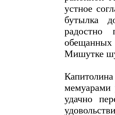
устное согл
бутылка д
радостно 
обещанных
Мишутке шу
Капитолин
мемуарами 
удачно пер
удовольств