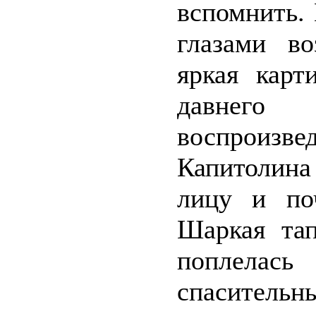
вспомнить. 
глазами в
яркая карт
давнего
воспрои
Капитолина
лицу и поч
Шаркая тап
поплелась
спасительны