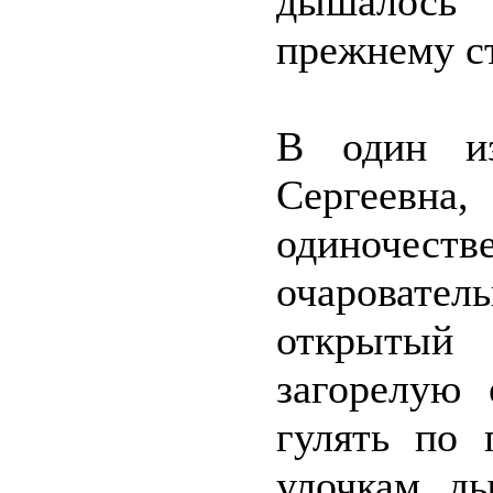
дышалось 
прежнему ст
В один из
Сергеевна
одиночест
очароват
открытый 
загорелую
гулять по 
улочкам, д