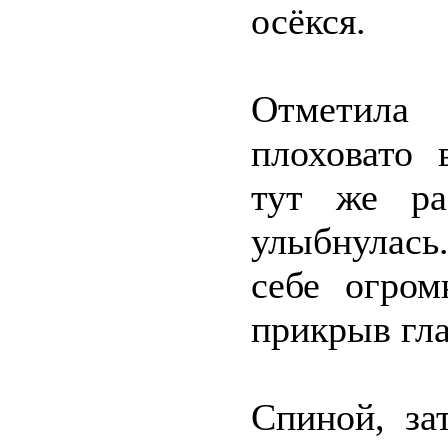
осёкся.
Отметила
плоховато 
тут же ра
улыбнулась
себе огром
прикрыв гла
Спиной, за