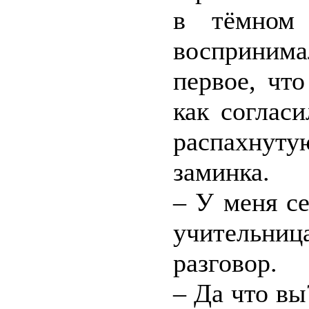
в тёмном 
восприним
первое, чт
как соглас
распахнут
заминка.
– У меня се
учительниц
разговор.
– Да что в