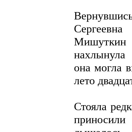
Вернувши
Сергеевна
Мишуткин
нахлынула 
она могла 
лето двадца
Стояла редк
приносили