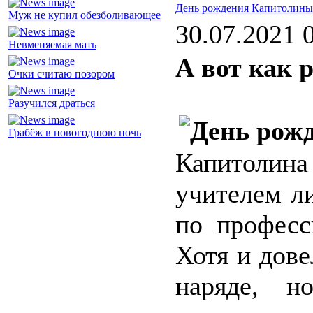
День рождения Капитолины
Муж не купил обезболивающее
30.07.2021 
Невменяемая мать
А вот как р
Очки считаю позором
Разучился драться
Грабёж в новогоднюю ночь
Капитолина
учителем л
по професс
Хотя и дове
наряде, н