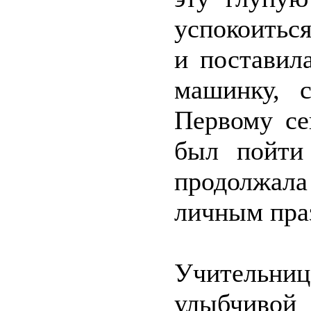
успокоитьс
и поставил
машинку, с
Первому се
был пойти
продолжал
личным пра
Учительни
улыбчивой