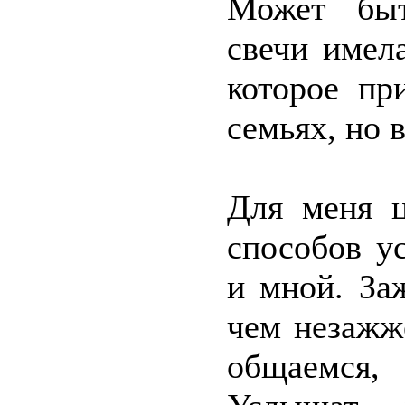
Может быт
свечи имел
которое пр
семьях, но 
Для меня ц
способов у
и мной. За
чем незажж
общаемся,