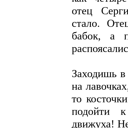
отец Серг
стало. Оте
бабок, а 
распоясалис
Заходишь в
на лавочка
то косточк
подойти к
движуха! Не