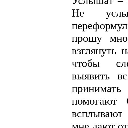
Услышат – 
Не услы
переформул
прошу мно
взглянуть 
чтобы сл
выявить в
принимать
помогают 
всплывают 
мне дают от