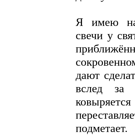
Я имею на
свечи у свя
приближ
сокровенно
дают сдела
вслед за
ковыряетс
переставля
подметает.