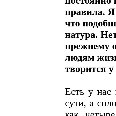
постоянно 
правила. Я
что подобн
натура. Не
прежнему 
людям жизн
творится у 
Есть у нас
сути, а спл
как четыре