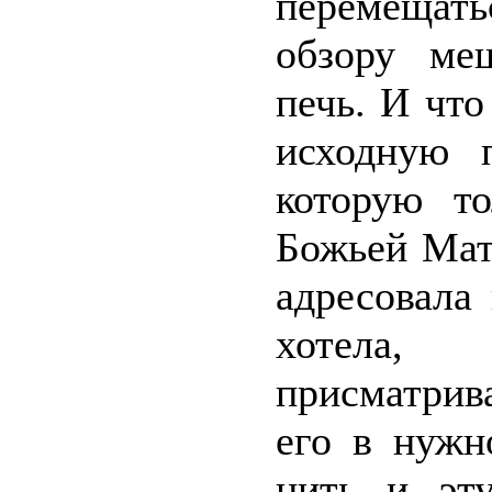
перемещать
обзору ме
печь. И чт
исходную п
которую т
Божьей Мат
адресовала
хотела,
присматрив
его в нужн
нить и эт