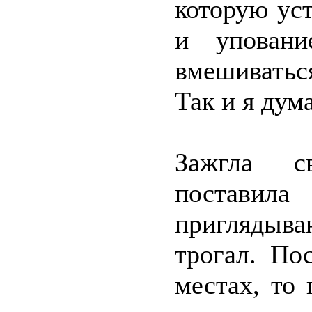
которую ус
и уповани
вмешиваться
Так и я дум
Зажгла св
поставил
приглядыва
трогал. По
местах, то