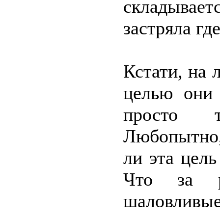
складывает
застряла гд
Кстати, на 
целью они 
просто т
Любопытно,
ли эта цель
Что за р
шаловлив