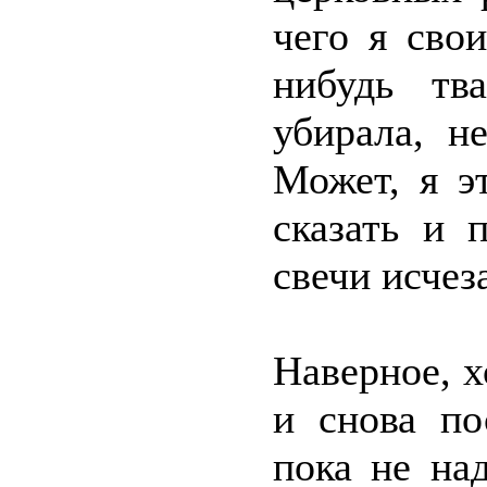
чего я сво
нибудь тв
убирала, н
Может, я э
сказать и 
свечи исчез
Наверное, х
и снова по
пока не над