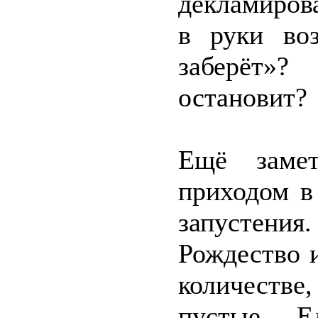
декламирова
в руки воз
заберёт»
остановит?
Ещё заме
приходом в
запустени
Рождество и
количестве,
пустые. Е