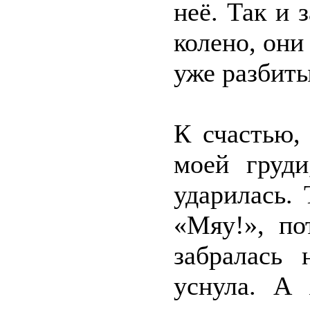
неё. Так и 
колено, они
уже разбиты
К счастью,
моей груди
ударилась. 
«Мяу!», по
забралась 
уснула. А 