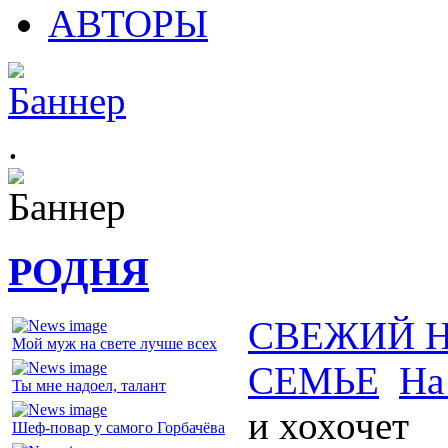
АВТОРЫ
.
РОДНЯ
СВЕЖИЙ 
Мой муж на свете лучше всех
СЕМЬЕ
На
Ты мне надоел, талант
и хохочет
Шеф-повар у самого Горбачёва