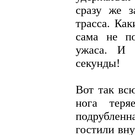
сразу же з
трасса. Как
сама не п
ужаса. И 
секунды!
Вот так вс
нога теря
подрубленна
гостили вн