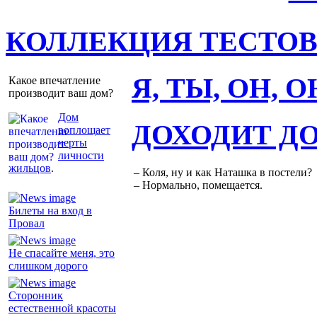
КОЛЛЕКЦИЯ ТЕСТО
Я, ТЫ, ОН, 
Какое впечатление
производит ваш дом?
Дом
ДОХОДИТ Д
воплощает
черты
личности
жильцов
.
– Коля, ну и как Наташка в постели?
– Нормально, помещается.
Билеты на вход в
Провал
Не спасайте меня, это
слишком дорого
Сторонник
естественной красоты