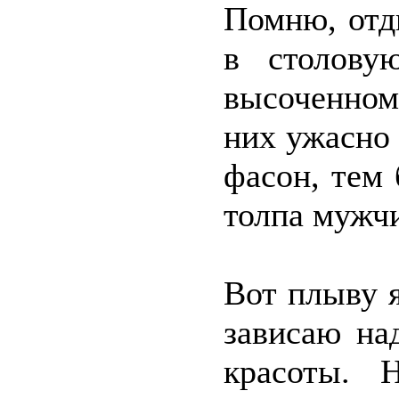
Помню, отд
в столову
высоченном
них ужасно 
фасон, тем 
толпа мужч
Вот плыву 
зависаю на
красоты. 