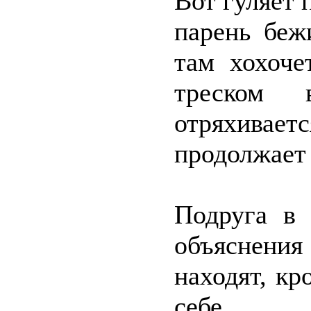
Вот гуляет 
парень беж
там хохоче
треском в
отряхивает
продолжает 
Подруга в 
объяснения
находят, кр
себе.