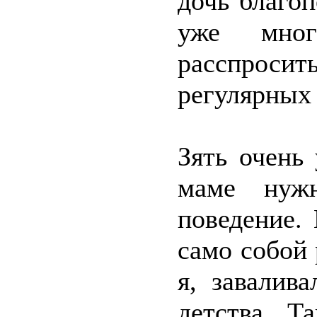
дочь благо
уже мно
расспроси
регулярных 
Зять очень 
маме нужн
поведение. 
само собой 
я, завалив
детства. Т