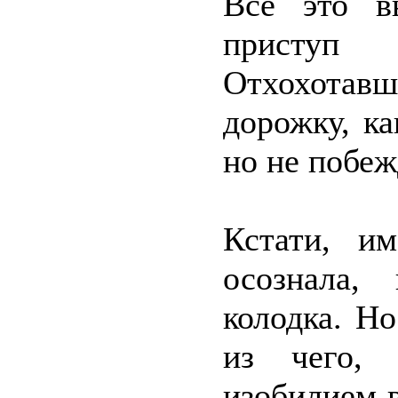
Всё это в
приступ
Отхохотав
дорожку, ка
но не побеж
Кстати, и
осознала,
колодка. Н
из чего, 
изобилием 