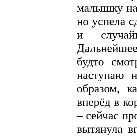
малышку на 
но успела с
и случай
Дальнейше
будто смот
наступаю 
образом, к
вперёд в ко
– сейчас пр
вытянула в