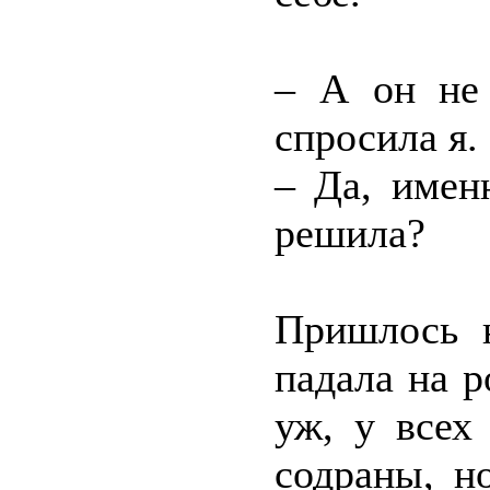
– А он не 
спросила я.
– Да, имен
решила?
Пришлось н
падала на р
уж, у всех
содраны, н