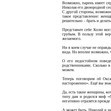
Возможно, парень имеет се
Николая его двоюродной сес
С другой стороны, возможно
такое представление: женщ
решительно – брать и делать
Представьте себе: Колю мог
грубым. В пользу этой вер
желаемого.
Ни в коем случае не оправды
вида. Но вполне возможно, 
О его недостойном поведе
родственниками. Сколько в
можем.
Теперь поговорим об Окса
настороженно». Ещё вы знае
Да, есть такие женщины, ко
типу дам и родился миф «
негативно отразятся прежде 
А может быть, Николай и не