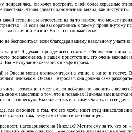
му понравилась, он хочет построить с ней более серьёзные отно
известных, чтобы сделать однозначный вывод, как поступить.
в какой степени вы ответственны за то плохое, что может про
транство». И если бы вы обратились к такому продвинутому пси
нет своей личной жизни? Вот ею и занимайтесь».
о не беспокоиться, если благодаря вашему невольному участию в
ситуации? Я думаю, прежде всего снять с себя чувство вины з
росто познакомились в вашем присутствии, это очень важный н
х. Вы же случайно оказались в кафе втроём.
 и Оксана могли познакомиться на улице, в кино, в гостях. В
дочным человеком. Оксана – взрослая, она должна сама разобрать
 чиста, возможно, имеет смысл всё-таки поговорить с коллегой
ь своими мыслями о том, что в повадках Николая вам видится н
сле и физическую. Вы опасаетесь и за саму Оксану, и за её дочь.
де, где он живёт, о том, что его якобы ищет отец изнасилованн
ите только о том, чему сами были свидетельницей.
 ревности наговариваете на Николая? Мстите ему за то, что о
. Если что-нибудь случится – «не говорите, что мы вас не предуп