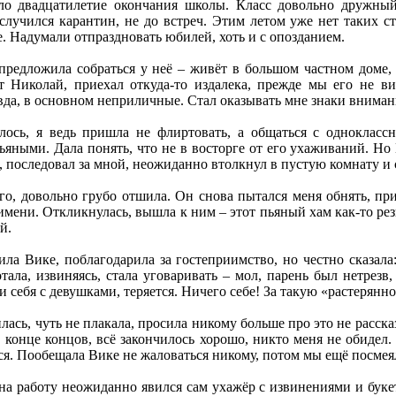
о двадцатилетие окончания школы. Класс довольно дружный,
 случился карантин, не до встреч. Этим летом уже нет таких 
 Надумали отпраздновать юбилей, хоть и с опозданием.
редложила собраться у неё – живёт в большом частном доме, 
т Николай, приехал откуда-то издалека, прежде мы его не 
вда, в основном неприличные. Стал оказывать мне знаки вниман
лось, я ведь пришла не флиртовать, а общаться с однокласс
ьяными. Дала понять, что не в восторге от его ухаживаний. Но
н, последовал за мной, неожиданно втолкнул в пустую комнату и 
его, довольно грубо отшила. Он снова пытался меня обнять, при
о имени. Откликнулась, вышла к ним – этот пьяный хам как-то ре
й.
а Вике, поблагодарила за гостеприимство, но честно сказала: 
тала, извиняясь, стала уговаривать – мол, парень был нетрез
ти себя с девушками, теряется. Ничего себе! За такую «растерян
ась, чуть не плакала, просила никому больше про это не рассказ
 конце концов, всё закончилось хорошо, никто меня не обидел.
лся. Пообещала Вике не жаловаться никому, потом мы ещё посмея
на работу неожиданно явился сам ухажёр с извинениями и буке