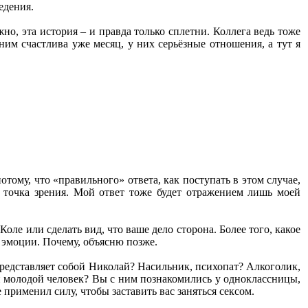
едения.
но, эта история – и правда только сплетни. Коллега ведь тоже
ним счастлива уже месяц, у них серьёзные отношения, а тут я
тому, что «правильного» ответа, как поступать в этом случае,
 точка зрения. Мой ответ тоже будет отражением лишь моей
оле или сделать вид, что ваше дело сторона. Более того, какое
 эмоции. Почему, объясню позже.
 представляет собой Николай? Насильник, психопат? Алкоголик,
 молодой человек? Вы с ним познакомились у одноклассницы,
 применил силу, чтобы заставить вас заняться сексом.