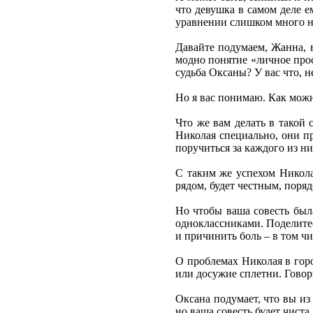
что девушка в самом деле е
уравнении слишком много не
Давайте подумаем, Жанна, 
модно понятие «личное прос
судьба Оксаны? У вас что, 
Но я вас понимаю. Как можн
Что же вам делать в такой 
Николая специально, они п
поручиться за каждого из ни
С таким же успехом Николай
рядом, будет честным, поря
Но чтобы ваша совесть была
одноклассниками. Поделитес
и причинить боль – в том чи
О проблемах Николая в горо
или досужие сплетни. Говор
Оксана подумает, что вы из
но ваша совесть будет чиста