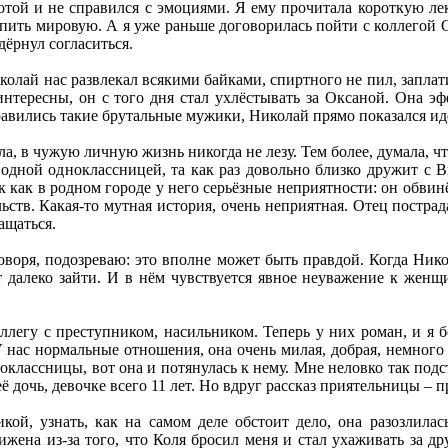
той и не справился с эмоциями. Я ему прочитала короткую лекц
пить мировую. А я уже раньше договорилась пойти с коллегой 
дёрнул согласиться.
олай нас развлекал всякими байками, спиртного не пил, заплат
нтересны, он с того дня стал ухлёстывать за Оксаной. Она эф
равились такие брутальные мужики, Николай прямо показался и
ла, в чужую личную жизнь никогда не лезу. Тем более, думала, чт
одной одноклассницей, та как раз довольно близко дружит с В
ак как в родном городе у него серьёзные неприятности: он обвин
льств. Какая-то мутная история, очень неприятная. Отец постра
ащаться.
оворя, подозреваю: это вполне может быть правдой. Когда Нико
ет далеко зайти. И в нём чувствуется явное неуважение к жен
ллегу с преступником, насильником. Теперь у них роман, и я б
У нас нормальные отношения, она очень милая, добрая, немного
оклассницы, вот она и потянулась к нему. Мне неловко так подс
 её дочь, девочке всего 11 лет. Но вдруг рассказ приятельницы – 
кой, узнать, как на самом деле обстоит дело, она разозлила
ижена из-за того, что Коля бросил меня и стал ухаживать за др