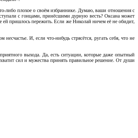
что-либо плохое о своём избраннике. Думаю, ваши отношения с
поступали с гонцами, принёсшими дурную весть? Оксана может
ые ей пришлось пережить. Если же Николай ничем её не обидит,
 несчастье. И, если что-нибудь стрясётся, ругать себя, что не
гоприятного выхода. Да, есть ситуации, которые даже опытный
с хватит сил и мужества принять правильное решение. От души