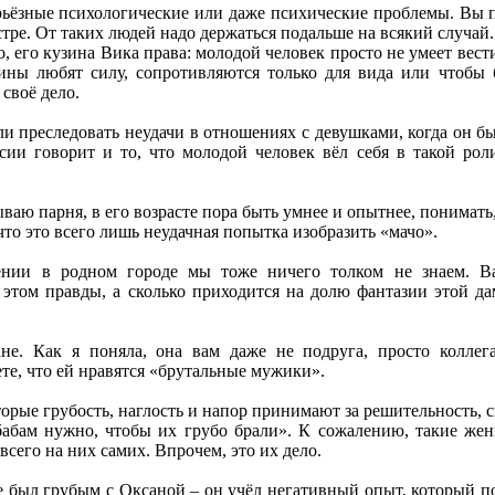
рьёзные психологические или даже психические проблемы. Вы п
тре. От таких людей надо держаться подальше на всякий случай.
, его кузина Вика права: молодой человек просто не умеет вест
ины любят силу, сопротивляются только для вида или чтобы 
 своё дело.
ли преследовать неудачи в отношениях с девушками, когда он бы
сии говорит и то, что молодой человек вёл себя в такой рол
ваю парня, в его возрасте пора быть умнее и опытнее, понимать,
что это всего лишь неудачная попытка изобразить «мачо».
нии в родном городе мы тоже ничего толком не знаем. Ва
 этом правды, а сколько приходится на долю фантазии этой да
не. Как я поняла, она вам даже не подруга, просто коллега
те, что ей нравятся «брутальные мужики».
торые грубость, наглость и напор принимают за решительность, 
бабам нужно, чтобы их грубо брали». К сожалению, такие же
всего на них самих. Впрочем, это их дело.
 был грубым с Оксаной – он учёл негативный опыт, который по