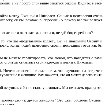
шения, а не просто спонтанно заняться сексом. Видите, в этом
изойти между Оксаной и Николаем. Сейчас в психологии очень
хологу, он бы, возможно, спросил: «А почему вас так волнует
 опасности оказалась женщина и, не дай бог, её ребёнок?
а то, что вы «подставили» коллегу. Вы не знакомили Оксану и
юанс. Когда людей намеренно сводят, посредник готов как бы
ы не можете гарантировать, что любой, кто находится с вами
ся, стоит ли связывать свои надежды и планы с Николаем.
. Ничего лишнего – только о том, что случилось на встрече с
еуважение к женщине. Вам кажется, что он может далеко зайти
ой девушки, я бы не стала упоминать. Мы не знаем, правда это
н «переметнулся» к другой женщине? Это уже проблемы Оксаны,
реждали».