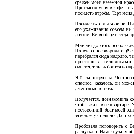
сражён моей неземной красо
Пригласил меня в кафе – вы
посидеть втроём. Чёрт меня 
Посидели-то мы хорошо, Ник
его ухаживания совсем не и
дочкой. Ей вообще всегда н
Мне нет до этого особого де
Но вчера поговорила ещё с 
перебрался сюда надолго, т
просто не хватило доказате
смылся, теперь боится возвр
Я была потрясена. Честно г
опасное, казалось, он мож
джентльменством.
Получается, познакомила ко
чтобы жить в её квартире. 
посторонний, брат моей одн
за коллегу страшно. Да и за
Пробовала поговорить с Ви
распускаю. Намекнула: я об