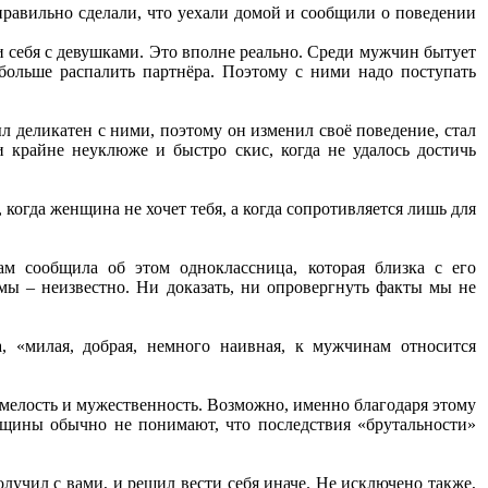
равильно сделали, что уехали домой и сообщили о поведении
и себя с девушками. Это вполне реально. Среди мужчин бытует
больше распалить партнёра. Поэтому с ними надо поступать
л деликатен с ними, поэтому он изменил своё поведение, стал
и крайне неуклюже и быстро скис, когда не удалось достичь
 когда женщина не хочет тебя, а когда сопротивляется лишь для
м сообщила об этом одноклассница, которая близка с его
мы – неизвестно. Ни доказать, ни опровергнуть факты мы не
, «милая, добрая, немного наивная, к мужчинам относится
смелость и мужественность. Возможно, именно благодаря этому
нщины обычно не понимают, что последствия «брутальности»
лучил с вами, и решил вести себя иначе. Не исключено также,