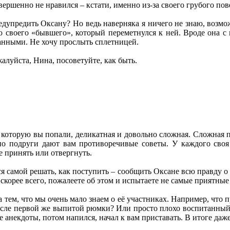
вершенно не нравился – кстати, именно из-за своего грубого пов
едупредить Оксану? Но ведь наверняка я ничего не знаю, возмож
 своего «бывшего», который переметнулся к ней. Вроде она с 
анными. Не хочу прослыть сплетницей.
алуйста, Нина, посоветуйте, как быть.
 которую вы попали, деликатная и довольно сложная. Сложная по
но подруги дают вам противоречивые советы. У каждого своя
 принять или отвергнуть.
 самой решать, как поступить – сообщить Оксане всю правду о К
скорее всего, пожалеете об этом и испытаете не самые приятные
а тем, что мы очень мало знаем о её участниках. Например, что
сле первой же выпитой рюмки? Или просто плохо воспитанный
анекдоты, потом напился, начал к вам приставать. В итоге даже