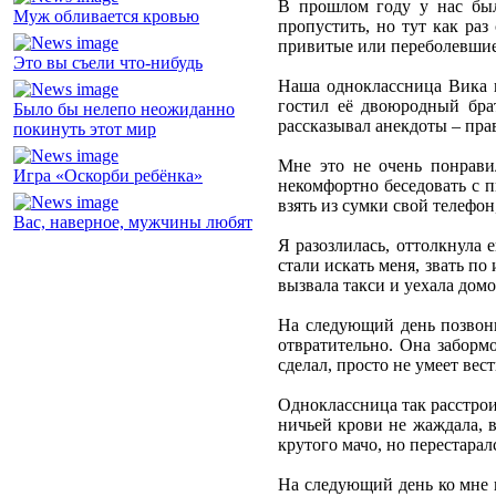
В прошлом году у нас был
Муж обливается кровью
пропустить, но тут как раз
привитые или переболевшие.
Это вы съели что-нибудь
Наша одноклассница Вика п
гостил её двоюродный бра
Было бы нелепо неожиданно
рассказывал анекдоты – пра
покинуть этот мир
Мне это не очень понрави
Игра «Оскорби ребёнка»
некомфортно беседовать с п
взять из сумки свой телефо
Вас, наверное, мужчины любят
Я разозлилась, оттолкнула 
стали искать меня, звать п
вызвала такси и уехала домо
На следующий день позвонил
отвратительно. Она забормо
сделал, просто не умеет вес
Одноклассница так расстроил
ничьей крови не жаждала, в
крутого мачо, но перестара
На следующий день ко мне 