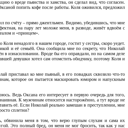
ию о вреде пьянства и хамства, он сделал вид, что согласен.
Оксаной попить кофе после работы. Коля оживился, предложил
ил по счёту – прямо джентльмен. Видимо, убедившись, что мне
фектная, на пару лет моложе меня, в разводе, живёт вдвоём с
деалом и «принцем».
о Коля ненадолго в нашем городе, гостит у сестры, скоро уедет.
икой и её семьёй. Она сообщила мне по секрету, что Николай
ён в изнасиловании. Вроде бы его оправдали, но на самом деле
давшей девушки хотел сам отомстить обидчику, поэтому Коля и
лай приставал ко мне пьяный, в его повадках сквозило что-то
щинам, которое он пытается маскировать юмором и напускным
оюсь. Ведь Оксана его интересует в первую очередь для того,
 наивная. К мужчинам относится насторожённо, а тут вроде не
тавить её. Если Николай реально замешан в преступлении, мне
просто сплетни?
сь, обвинила меня в том, что верю глупым слухам и сама их
угой. Это полный бред, он меня не мог бросить, так как у нас