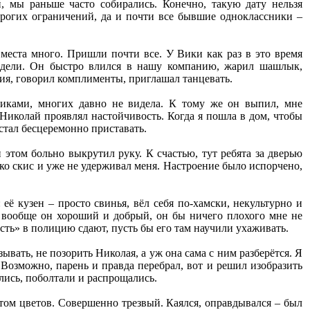
 мы раньше часто собирались. Конечно, такую дату нельзя
строгих ограничений, да и почти все бывшие одноклассники –
места много. Пришли почти все. У Вики как раз в это время
видели. Он быстро влился в нашу компанию, жарил шашлык,
ия, говорил комплименты, приглашал танцевать.
никами, многих давно не видела. К тому же он выпил, мне
 Николай проявлял настойчивость. Когда я пошла в дом, чтобы
стал бесцеремонно приставать.
 этом больно выкрутил руку. К счастью, тут ребята за дверью
зко скис и уже не удерживал меня. Настроение было испорчено,
её кузен – просто свинья, вёл себя по-хамски, некультурно и
в, вообще он хороший и добрый, он бы ничего плохого мне не
ность» в полицию сдают, пусть бы его там научили ухаживать.
ывать, не позорить Николая, а уж она сама с ним разберётся. Я
 Возможно, парень и правда перебрал, вот и решил изобразить
лись, поболтали и распрощались.
том цветов. Совершенно трезвый. Каялся, оправдывался – был