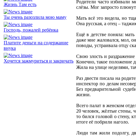
Родители часто избивали ме
Жизнь Там есть
слёзы. Мог запросто плюнуть
Ты очень разозлила мою маму
Мать всё это видела, но тща
Она русская, а отец – таджи
Господь, пожалей ребёнка
Ещё в детстве поняла: мать
даже мне жаловался, мол, он
Платите деньги на содержание
поводы, устраивала отцу ска
внука
Свою злость и раздражение 
Хочется зажмуриться и закричать
Конечно, такое положение де
Жила на улице неделями, та
Раз двести писала на родит
инспектор по делам несове
Без предварительной судеб
жизни.
Всего палат в женском отдел
20 человек, жёлтые стены, 
то бился головой о стену, к
итоге её побрили наголо.
Люди там жили подолгу, дв