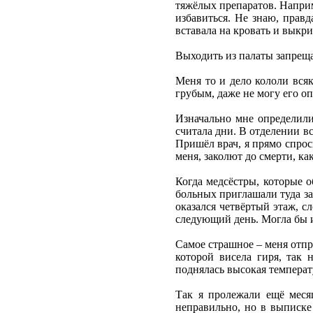
тяжёлых препаратов. Наприме
избавиться. Не знаю, правд
вставала на кровать и выкр
Выходить из палаты запреща
Меня то и дело кололи всяк
грубым, даже не могу его оп
Изначально мне определили
считала дни. В отделении в
Пришёл врач, я прямо спрос
меня, заколют до смерти, к
Когда медсёстры, которые 
больных приглашали туда за 
оказался четвёртый этаж, с
следующий день. Могла бы и
Самое страшное – меня отпра
которой висела гиря, так
поднялась высокая температ
Так я пролежали ещё месяц
неправильно, но в выписке