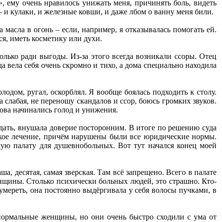
, ему очень нравилось унижать меня, причинять боль, видеть
– и кулаки, и железные ковши, и даже лбом о ванну меня били.
а масла в огонь – если, например, я отказывалась помогать ей.
ся, иметь косметику или духи.
олько ради выгоды. Из-за этого всегда возникали ссоры. Отец
да вела себя очень скромно и тихо, а дома специально находила
одом, ругал, оскорблял. Я вообще боялась подходить к столу.
а слабая, не переношу скандалов и ссор, боюсь громких звуков.
нова начинались голод и унижения.
еждать, внушала доверие посторонним. В итоге по решению суда
кое лечение, причём нарушены были все юридические нормы.
лую палату для душевнобольных. Вот тут начался конец моей
а, десятая, самая зверская. Там всё запрещено. Всего в палате
енщины. Столько психически больных людей, это страшно. Кто-
и умереть, она постоянно выдёргивала у себя волосы пучками, в
 нормальные женщины, но они очень быстро сходили с ума от