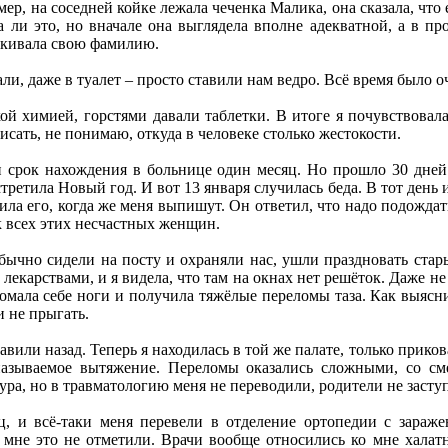
р, на соседней койке лежала чеченка Малика, она сказала, что е
а ли это, но вначале она выглядела вполне адекватной, а в п
икивала свою фамилию.
ли, даже в туалет – просто ставили нам ведро. Всё время было о
ой химией, горстями давали таблетки. В итоге я почувствовал
исать, не понимаю, откуда в человеке столько жестокости.
 срок нахождения в больнице один месяц. Но прошло 30 дней –
стретила Новый год. И вот 13 января случилась беда. В тот день
ила его, когда же меня выпишут. Он ответил, что надо подождат
ак всех этих несчастных женщин.
обычно сидели на посту и охраняли нас, ушли праздновать ста
лекарствами, и я видела, что там на окнах нет решёток. Даже не
ломала себе ноги и получила тяжёлые переломы таза. Как выяс
 не прыгать.
вили назад. Теперь я находилась в той же палате, только прикова
 называемое вытяжение. Переломы оказались сложными, со см
ура, но в травматологию меня не переводили, родители не засту
, и всё-таки меня перевели в отделение ортопедии с зараже
 мне это не отметили. Врачи вообще относились ко мне халат