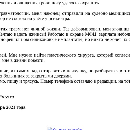
ечения и очищения крови ногу удалось сохранить.
равматологии, меня наконец отправили на судебно-медицинск
ор не состою на учёте у психиатра.
этих травм нет личной жизни. Таз деформирован, мои ягодицы 
Мечтаю надеть джинсы! Работаю в охране МФЦ, зарплата неболь
о решили бы силиконовые имплантаты, но никто не хочет их ст
ей. Мне нужно найти пластического хирурга, который согласит
 мне в жизни повезти.
ие, их самих надо отправить в психушку, но разбираться в этом
их больницах за закрытыми дверями.
о, пишу и трясусь. Номер телефона оставляю в редакции, на тот 
ress.ru
рь 2021 года