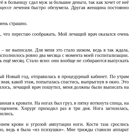
ё в больницу сдал муж за большие деньги, так как хочет от неё
роцессе лечения быстро обезумела. Другая женщина постоянно
чень страшно.
а, что перестаю соображать. Мой лечащий врач оказался очень
 не выписали. Для меня это стало шоком, ведь я так ждала,
 исполнилось ровно два месяца с момента моей госпитализации.
ь ещё месяц. Стало ясно: они вообще не собираются выпускать
рый Новый год, отправилась в процедурный кабинет. По утрам
 зная, какой этаж, попыталась спастись, выпрыгнув в окно. Это
нилось, лечащий врач пошутил, меня должны были выписать на
нная к кровати. На ногах был груз, в пятку воткнута спица, на
ещением. Хирург приходил раз в три дня. Нога загноилась,
пились.
нием крови и угрозой ампутации ноги. Кости таза срослись
но, ведь я была «из психушки». Мне трижды ставили аппарат