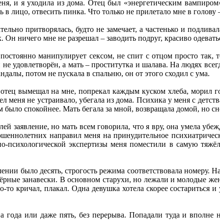
ня, и я уходила из дома. Отец был «энергетическим вампиром»
 в лицо, отвесить пинка. Что только не прилетало мне в голову 
тельно притворялась, будто не замечает, а частенько и подливал
к. Он ничего мне не разрешал – заводить подруг, красиво одевать
 постоянно манипулирует сексом, не спит с отцом просто так, т
 не удовлетворён, а мать – проститутка и шалава. На людях всег
ндалы, потом не пускала в спальню, он от этого сходил с ума.
отец вымещал на мне, попрекал каждым куском хлеба, морил гол
л меня не устраивало, убегала из дома. Психика у меня с детств
м было спокойнее. Мать бегала за мной, возвращала домой, но с
елей заявление, но мать всем говорила, что я вру, она умела уб
ршеннолетних направил меня на принудительное психиатричес
но-психологической экспертизы меня поместили в самую тяжё
ении было десять, строгость режима соответствовала номеру. Наш
чёрные занавески. В основном старухи, но лежали и молодые ж
то-то кричал, плакал. Одна девушка хотела скорее состариться 
а года или даже пять, без перерыва. Попадали туда и вполне