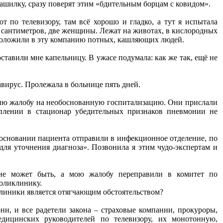
ашилку, сразу поверят этим «бдительным борцам с ковидом».
 по телевизору, там всё хорошо и гладко, а тут я испытала
40 сантиметров, две женщины. Лежат на животах, в кислородных
– положили в эту компанию потных, кашляющих людей.
ставили мне капельницу. В ужасе подумала: как же так, ещё не
авирус. Пролежала в больнице пять дней.
цию жалобу на необоснованную госпитализацию. Они прислали
уплении в стационар убедительных признаков пневмонии не
 основании пациента отправили в инфекционное отделение, по
для уточнения диагноза». Позвонила я этим чудо-экспертам и
 не может быть, а мою жалобу переправили в комитет по
поликлинику.
клиники является отягчающим обстоятельством?
ни, и все радетели закона – страховые компании, прокуроры,
дицинских руководителей по телевизору, их монотонную,