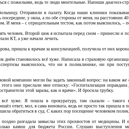
ься с пожилыми, ведь те люди мнительные. Напиши диагноз-стр
больницу. Отправили в палату. Когда наши клиники показывают
 посередине, у окна, а по обе стороны от меня, на расстоянии 
ом. И меня – с отрицательным тестом, как потом выяснилось, 
пять человек. Второй шок я испытала перед сном – принесли и по
лали КТ, а уже начали лечить.
орова, пришла к врачам за консультацией, получила от них корон
м днём становилось всё хуже. Написала в страховую организа
экспертизы выяснилось, что ни в поликлинике, ни при пост
ховой компании могли бы задать законный вопрос: на каком же
 этого они прислали мне отписку: «Госпитализация оправдана 
остранители этой заразы, как и врачи». И бросила трубку.
ь всё хуже. Я пошла в прокуратуру, там сказали – такого
шёл ответ, мол, я сама виновата, ведь не просто так пришла в 
шила обратиться в суд. С каких пор посещение человеком поли
о поздно разгадала замыслы этих прохвостов от медицины. И о
олько камни для бюджета России. Слушаю выступления ме