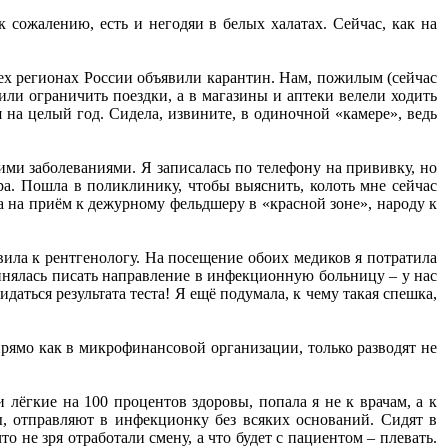
 сожалению, есть и негодяи в белых халатах. Сейчас, как на
сех регионах России объявили карантин. Нам, пожилым (сейчас
или ограничить поездки, а в магазины и аптеки велели ходить
я на целый год. Сидела, извините, в одиночной «камере», ведь
и заболеваниями. Я записалась по телефону на прививку, но
ера. Пошла в поликлинику, чтобы выяснить, колоть мне сейчас
а на приём к дежурному фельдшеру в «красной зоне», народу к
вила к рентгенологу. На посещение обоих медиков я потратила
инялась писать направление в инфекционную больницу – у нас
даться результата теста! Я ещё подумала, к чему такая спешка,
рямо как в микрофинансовой организации, только разводят не
лёгкие на 100 процентов здоровы, попала я не к врачам, а к
, отправляют в инфекционку без всяких оснований. Сидят в
то не зря отработали смену, а что будет с пациентом – плевать.