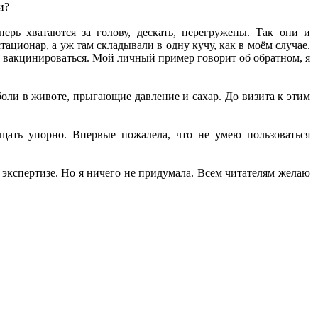
и?
ерь хватаются за голову, дескать, перегружены. Так они и
ационар, а уж там складывали в одну кучу, как в моём случае.
т вакцинироваться. Мой личный пример говорит об обратном, я
боли в животе, прыгающие давление и сахар. До визита к этим
ищать упорно. Впервые пожалела, что не умею пользоваться
 экспертизе. Но я ничего не придумала. Всем читателям желаю