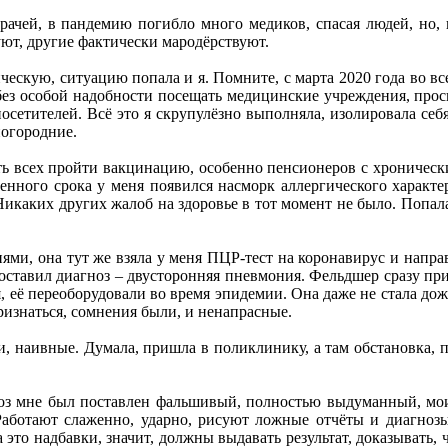
ачей, в пандемию погибло много медиков, спасая людей, но, к
уют, другие фактически мародёрствуют.
ическую, ситуацию попала и я. Помните, с марта 2020 года во в
без особой надобности посещать медицинские учреждения, прос
посетителей. Всё это я скрупулёзно выполняла, изолировала себ
ногородние.
 всех пройти вакцинацию, особенно пенсионеров с хроническим
ченного срока у меня появился насморк аллергического характ
икаких других жалоб на здоровье в тот момент не было. Попал
ми, она тут же взяла у меня ПЦР-тест на коронавирус и напра
оставил диагноз – двусторонняя пневмония. Фельдшер сразу пр
 её переоборудовали во время эпидемии. Она даже не стала дожи
Признаться, сомнения были, и ненапрасные.
 наивные. Думала, пришла в поликлинику, а там обстановка, п
ноз мне был поставлен фальшивый, полностью выдуманный, мои 
аботают слаженно, ударно, рисуют ложные отчёты и диагнозы
 это надбавки, значит, должны выдавать результат, доказывать, ч