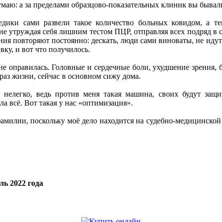
маю: а за пределами образцово-показательных клиник вы бывал
дики сами развели такое количество больных ковидом, а теп
е утруждая себя лишним тестом ПЦР, отправляя всех подряд в ст
ия повторяют постоянно: дескать, люди сами виноваты, не иду
вку, и вот что получилось.
 не оправилась. Головные и сердечные боли, ухудшение зрения, 
раз жизни, сейчас в основном сижу дома.
я нелегко, ведь против меня такая машина, своих будут защ
а всё. Вот такая у нас «оптимизация».
амилии, поскольку моё дело находится на судебно-медицинской
ль 2022 года