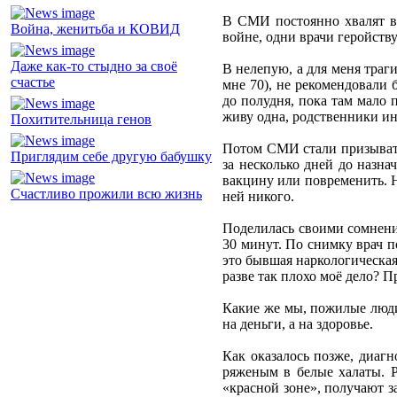
В СМИ постоянно хвалят вр
Война, женитьба и КОВИД
войне, одни врачи геройств
Даже как-то стыдно за своё
В нелепую, а для меня траг
счастье
мне 70), не рекомендовали 
до полудня, пока там мало 
живу одна, родственники и
Похитительница генов
Потом СМИ стали призывать
Приглядим себе другую бабушку
за несколько дней до назна
вакцину или повременить. Н
Счастливо прожили всю жизнь
ней никого.
Поделилась своими сомнения
30 минут. По снимку врач п
это бывшая наркологическая,
разве так плохо моё дело? 
Какие же мы, пожилые люди,
на деньги, а на здоровье.
Как оказалось позже, диаг
ряженым в белые халаты. Р
«красной зоне», получают за