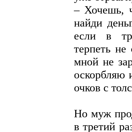
– Хочешь, 
найди день
если в тр
терпеть не 
мной не зар
оскорбляю 
очков с тол
Но муж про
в третий ра