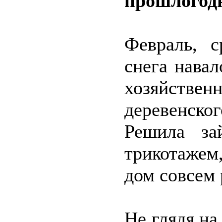
прошлогод
Февраль, с
снега навал
хозяйствен
деревенског
Решила за
трикотажем
дом совсем 
Не глядя на