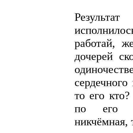
Результат
исполнилось
работай, ж
дочерей ск
одиночест
сердечного
то его кто?
по его с
никчёмная, 