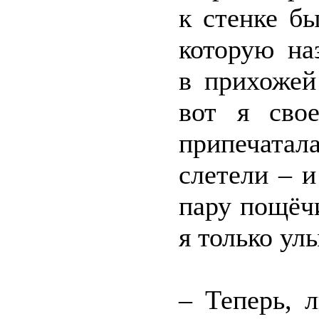
к стенке б
которую на
в прихожей
вот я сво
припечатал
слетели – 
пару пощёчи
я только ул
– Теперь, 