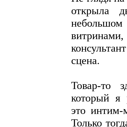
открыла д
небольшом
витринами,
консультан
сцена.
Товар-то 
который я 
это интим-
Только тог