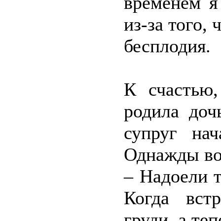
временем я
из-за того,
бесплодия.
К счастью,
родила доч
супруг нач
Однажды во
– Надоели 
Когда вст
груди, а теп