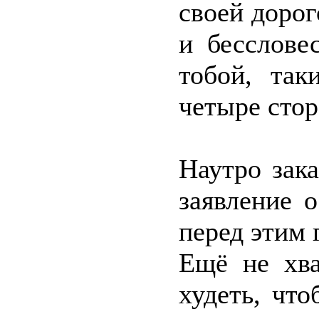
своей доро
и бесслове
тобой, так
четыре сто
Наутро зак
заявление 
перед этим
Ещё не хва
худеть, что