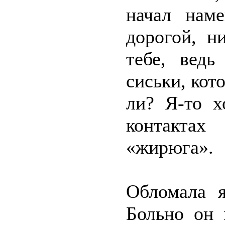
начал нам
дорогой, н
тебе, вед
сиськи, кот
ли? Я-то 
контактах
«жирюга».
Обломала я
Больно он 