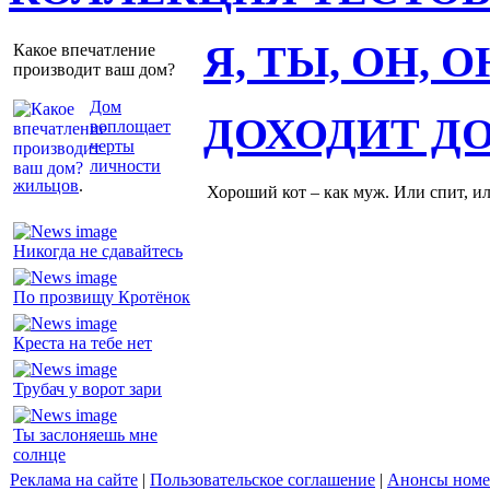
Я, ТЫ, ОН, 
Какое впечатление
производит ваш дом?
Дом
ДОХОДИТ Д
воплощает
черты
личности
жильцов
.
Хороший кот – как муж. Или спит, и
Никогда не сдавайтесь
По прозвищу Кротёнок
Креста на тебе нет
Трубач у ворот зари
Ты заслоняешь мне
солнце
Реклама на сайте
|
Пользовательское соглашение
|
Анонсы номе