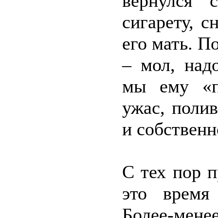
вернулся 
сигарету, 
его мать. П
– мол, над
мы ему «п
ужас, полив
и собственн
С тех пор п
это время 
Более-ме