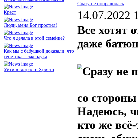
Сразу не понравилась
14.07.2022 
Крест
Люди, меня Бог простил!
Все хотят 
Что я делала в этой семейке?
даже батю
Как мы с бабушкой доказали, что
генетика – лженаука
Уйти в возрасте Христа
со стороны
Надеюсь, ч
кто же всё