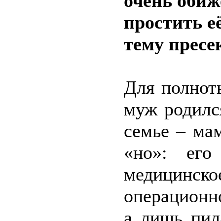
очень обиж
простить е
тему пресе
Для полнот
муж родилс
семье – мам
«но»: его
медицинск
операционно
а лишь пил