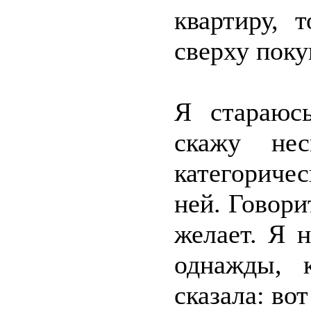
квартиру, 
сверху пок
Я стараюс
скажу не
категориче
ней. Говорит
желает. Я 
однажды, 
сказала: вот