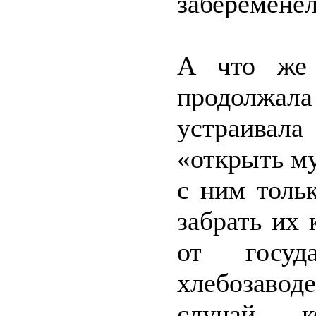
забеременел
А что же 
продолжала
устраивала
«открыть му
с ним толь
забрать их 
от госуд
хлебозаво
случай, 