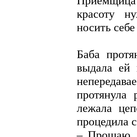
Приёмщица 
красоту н
носить себе
Баба протя
выдала ей
непередава
протянула 
лежала цеп
процедила с
– Прощаю. 