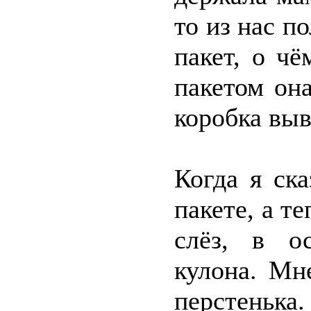
то из нас п
пакет, о ч
пакетом он
коробка выв
Когда я ск
пакете, а те
слёз, в о
кулона. Мн
перстеньк