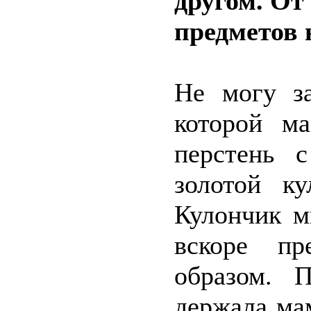
другом. От
предметов 
Не могу за
которой м
перстень 
золотой к
Кулончик м
вскоре п
образом. 
держала ма