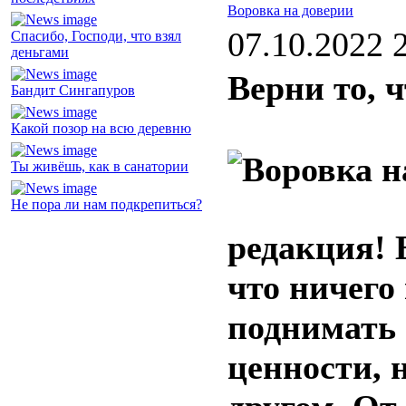
Воровка на доверии
07.10.2022 
Спасибо, Господи, что взял
деньгами
Верни то, ч
Бандит Сингапуров
Какой позор на всю деревню
Ты живёшь, как в санатории
Не пора ли нам подкрепиться?
редакция! 
что ничего
поднимать 
ценности, 