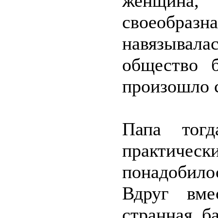
женщина
своеобразн
навязывала
общество 
произошло 
Папа тог
практичес
понадобило
Вдруг вме
странная б