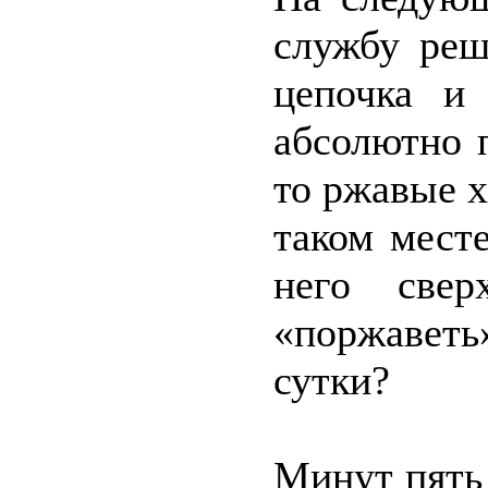
службу реш
цепочка и
абсолютно 
то ржавые х
таком месте
него све
«поржаветь
сутки?
Минут пять 