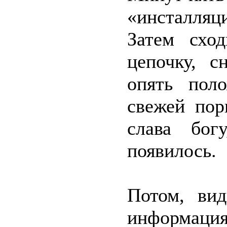
«инсталляц
Затем схо
цепочку, с
опять пол
свежей пор
слава бог
появилось.
Потом, вид
информаци