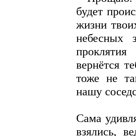
будет прои
жизни твои
небесных 
прокляти
вернётся т
тоже не та
нашу соседс
Сама удивля
взялись, в