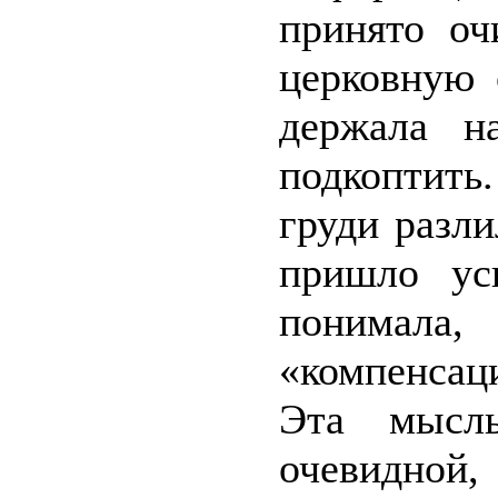
принято о
церковную 
держала н
подкоптить
груди разли
пришло ус
понимала
«компенсац
Эта мысль
очевидной,