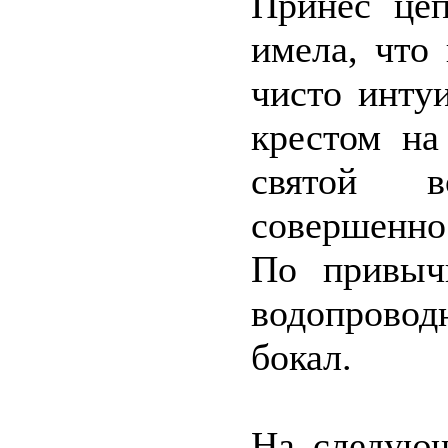
Принёс цеп
имела, что
чисто инту
крестом на
святой в
совершенно
По привыч
водопровод
бокал.
На следующ