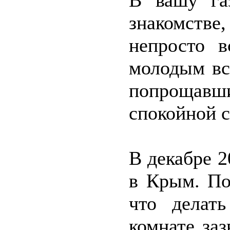
В вашу га
знакомстве
непросто в
молодым вс
попрощавши
спокойной с
В декабре 2
в Крым. По
что делат
комнате за