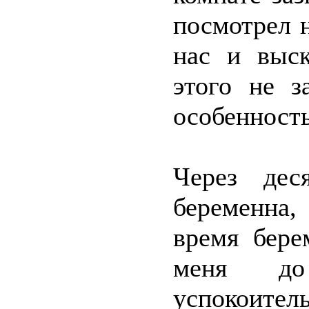
посмотрел н
нас и выск
этого не з
особенность
Через дес
беременна,
время бере
меня до
успокоител