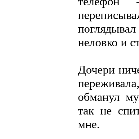
телефон
переписыв
поглядыва
неловко и с
Дочери ниче
переживала
обманул му
так не спи
мне.