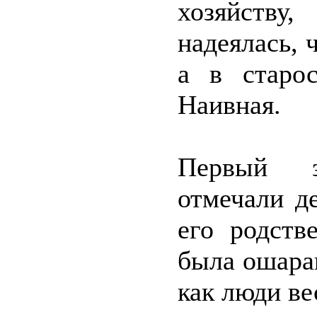
хозяйству
надеялась, 
а в старо
Наивная.
Первый з
отмечали д
его родств
была ошараш
как люди ве