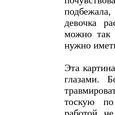
почувствов
подбежала
девочка ра
можно так 
нужно иметь
Эта картина
глазами. 
травмирова
тоскую по
работой, не