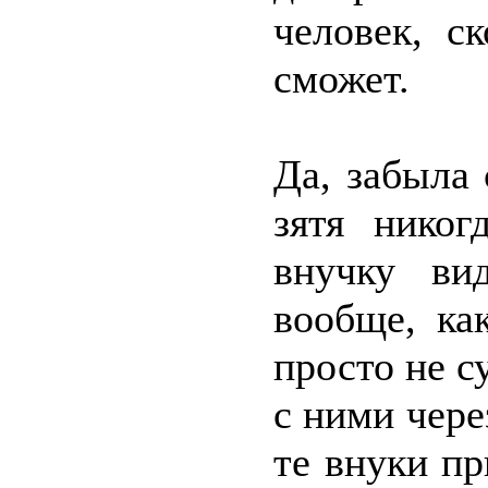
человек, с
сможет.
Да, забыла
зятя нико
внучку ви
вообще, ка
просто не с
с ними через
те внуки пр