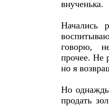
внученька.
Начались р
воспитываю
говорю, н
прочее. Не 
но я возвра
Но однажды
продать зо