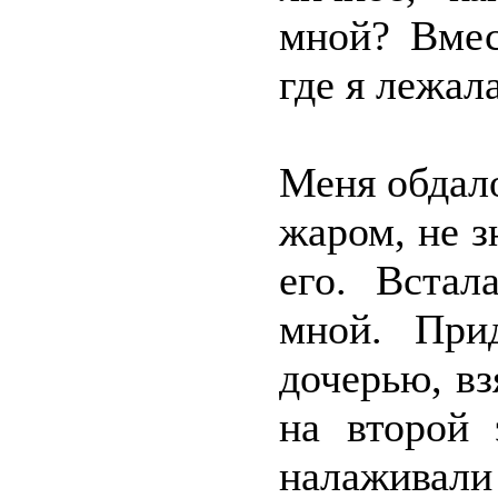
мной? Вмес
где я лежал
Меня обдал
жаром, не з
его. Встал
мной. При
дочерью, вз
на второй 
налаживали