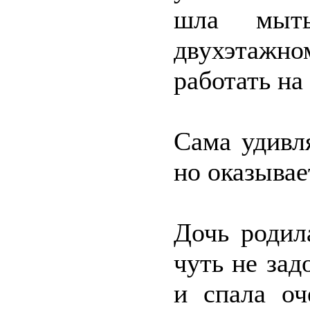
шла мыт
двухэтажн
работать на
Сама удивл
но оказывае
Дочь родил
чуть не зад
и спала оч