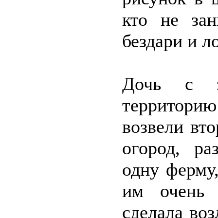
кто не зан
бездари и л
Дочь с з
территорию
возвели вт
огород, ра
одну ферму
им очень 
сделала воз