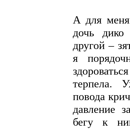
А для меня
дочь дико
другой – зя
я порядоч
здоровать
терпела. 
повода крич
давление з
бегу к ни