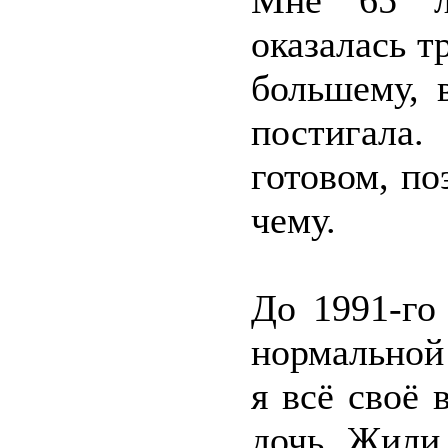
Мне 65 л
оказалась т
большему, 
постигала
готовом, по
чему.
До 1991-го
нормальной
я всё своё
дочь. Жили 