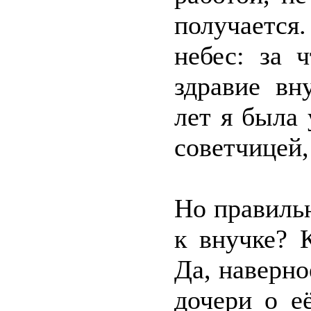
получаетс
небес: за 
здравие вн
лет я была
советчицей,
Но правильн
к внучке? 
Да, наверно
дочери о е