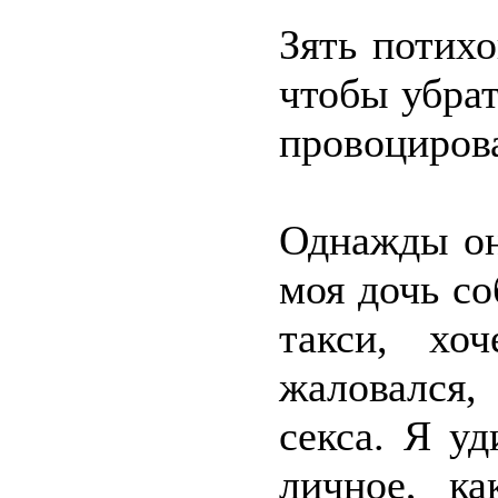
Зять потихо
чтобы убрат
провоцирова
Однажды он
моя дочь со
такси, хо
жаловался
секса. Я уд
личное, к