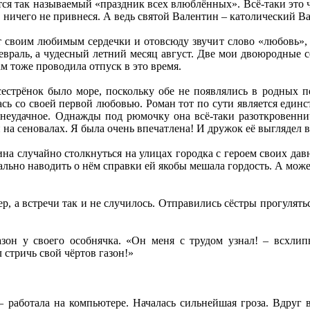
тся так называемый «праздник всех влюблённых». Всё-таки это ч
 ничего не привнеся. А ведь святой Валентин – католический Ва
ют своим любимым сердечки и отовсюду звучит слово «любовь»,
февраль, а чудесный летний месяц август. Две мои двоюродные 
там тоже проводила отпуск в это время.
естрёнок было море, поскольку обе не появлялись в родных пе
лась со своей первой любовью. Роман тот по сути является един
 неудачное. Однажды под рюмочку она всё-таки разоткровеннич
 на сеновалах. Я была очень впечатлена! И дружок её выглядел в
ина случайно столкнуться на улицах городка с героем своих да
ально наводить о нём справки ей якобы мешала гордость. А может,
.
р, а встречи так и не случилось. Отправились сёстры прогулять
азон у своего особнячка. «Он меня с трудом узнал! – всхлипы
л стричь свой чёртов газон!»
 – работала на компьютере. Началась сильнейшая гроза. Вдруг