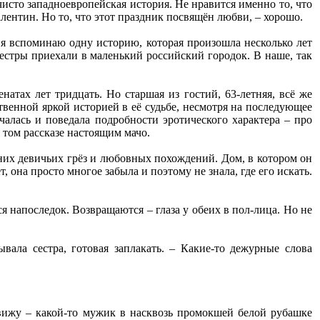
исто западноевропейская история. Не нравится именно то, что
лентин. Но то, что этот праздник посвящён любви, – хорошо.
 я вспоминаю одну историю, которая произошла несколько лет
сестры приехали в маленький российский городок. В наше, так
натах лет тридцать. Но старшая из гостий, 63-летняя, всё же
ственной яркой историей в её судьбе, несмотря на последующее
алась и поведала подробности эротического характера – про
 том рассказе настоящим мачо.
вних девичьих грёз и любовных похождений. Дом, в котором он
 она просто многое забыла и поэтому не знала, где его искать.
ся напоследок. Возвращаются – глаза у обеих в пол-лица. Но не
вала сестра, готовая заплакать. – Какие-то дежурные слова
 вижу – какой-то мужик в насквозь промокшей белой рубашке