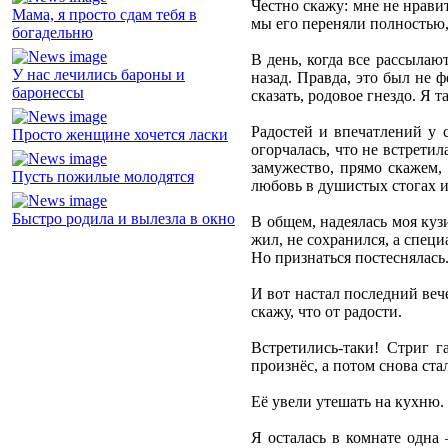
Честно скажу: мне не нрави
Мама, я просто сдам тебя в
мы его переняли полностью,
богадельню
В день, когда все рассыла
У нас лечились бароны и
назад. Правда, это был не 
баронессы
сказать, родовое гнездо. Я 
Радостей и впечатлений у с
Просто женщине хочется ласки
огорчалась, что не встрети
замужество, прямо скажем,
Пусть пожилые молодятся
любовь в душистых стогах и
Быстро родила и вылезла в окно
В общем, надеялась моя куз
жил, не сохранился, а специ
Но признаться постеснялась
И вот настал последний вече
скажу, что от радости.
Встретились-таки! Стриг г
произнёс, а потом снова ста
Её увели утешать на кухню.
Я осталась в комнате одна