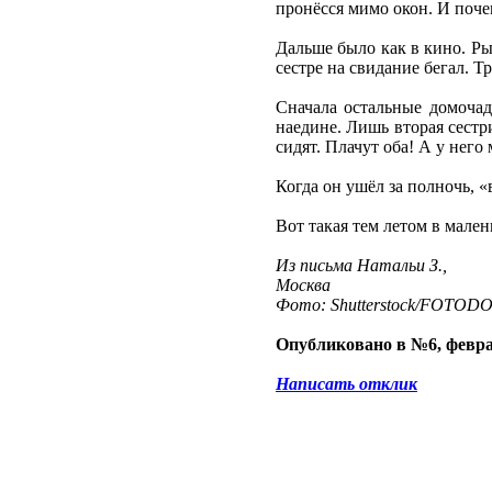
пронёсся мимо окон. И почем
Дальше было как в кино. Ры
сестре на свидание бегал. Т
Сначала остальные домоча
наедине. Лишь вторая сестр
сидят. Плачут оба! А у нег
Когда он ушёл за полночь, «
Вот такая тем летом в мале
Из письма Натальи З.,
Москва
Фото: Shutterstock/FOTOD
Опубликовано в №6, февра
Написать отклик