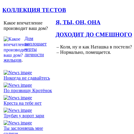
КОЛЛЕКЦИЯ ТЕСТОВ
Я, ТЫ, ОН, ОНА
Какое впечатление
производит ваш дом?
ДОХОДИТ ДО СМЕШНОГО
Дом
воплощает
– Коля, ну и как Наташка в постели?
черты
– Нормально, помещается.
личности
жильцов
.
Никогда не сдавайтесь
По прозвищу Кротёнок
Креста на тебе нет
Трубач у ворот зари
Ты заслоняешь мне
солнце