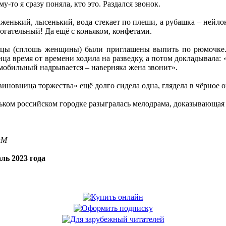
у-то я сразу поняла, кто это. Раздался звонок.
женький, лысенький, вода стекает по плеши, а рубашка – нейлон
рогательный! Да ещё с коньяком, конфетами.
дцы (сплошь женщины) были приглашены выпить по рюмочке.
ица время от времени ходила на разведку, а потом докладывала:
о мобильный надрывается – наверняка жена звонит».
виновница торжества» ещё долго сидела одна, глядела в чёрное о
ньком российском городке разыгралась мелодрама, доказывающая ч
OM
ль 2023 года