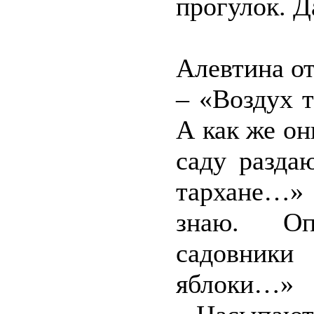
прогулок. Д
Алевтина от
– «Воздух т
А как же о
саду разда
тархане…» 
знаю. Оп
садовники
яблоки…»