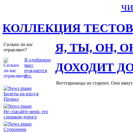
КОЛЛЕКЦИЯ ТЕСТО
Я, ТЫ, ОН, 
Сильно ли вас
отравляют?
В одобрении
ДОХОДИТ Д
масс
нуждаются
все.
Вегетарианцы не стареют. Они вянут
Билеты на вход в
Провал
Не спасайте меня, это
слишком дорого
Сторонник