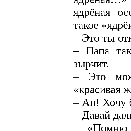
ядрёная о
такое «ядрё
– Это ты от
– Папа так
зырчит.
– Это мо
«красивая 
– Ап! Хочу 
– Давай дал
– «Помню 