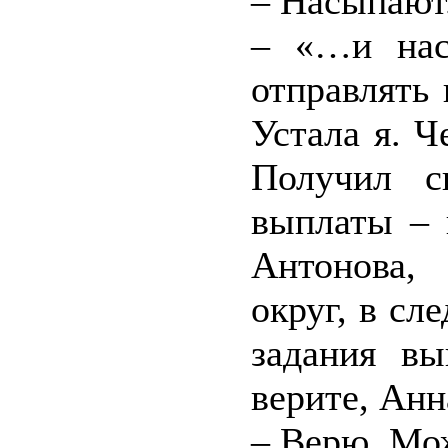
– Насыпают
– «…и нас
отправлять 
Устала я. Ч
Получил с
выплаты – 
Антонова
округ, в сл
задания в
верите, Ан
– Верю. Мо