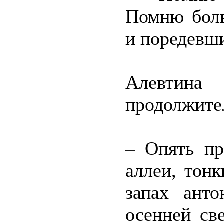
Помню боль
и поредевш
Алевтин
продолжите
– Опять п
аллеи, тон
запах анто
осенней св