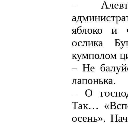
– Алевт
администр
яблоко и 
ослика Бу
кумполом ц
– Не балуй
лапонька.
– О господ
Так… «Вспо
осень». На