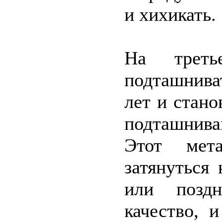
и хихикать.
На треть
подташнива
лет и стано
подташнива
Этот мета
затянуться
или поздн
качество, 