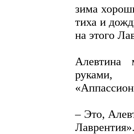
зима хороши
тиха и дожд
на этого Ла
Алевтина 
руками,
«Аппассион
– Это, Алев
Лавренти