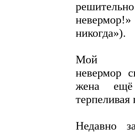
решитель
невермор!
никогда»).
Мой инте
невермор с
жена ещё
терпеливая 
Недавно з