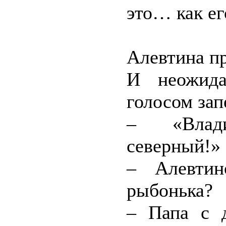
это… как ег
Алевтина п
И неожида
голосом зап
– «Влади
северный!»
– Алевтин
рыбонька?
– Папа с 