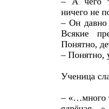
– А чего 
ничего не п
– Он давно
Всякие пр
Понятно, де
– Понятно, 
Ученица сла
– «…много т
ядрёная…»