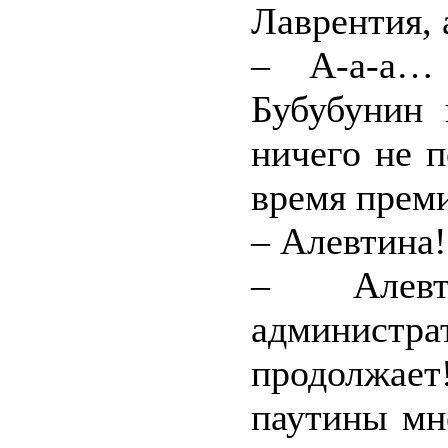
Лаврентия, а
– А-а-а…
Бубубунин 
ничего не п
время прем
– Алевтина!
– Алевт
админист
продолжае
паутины мно