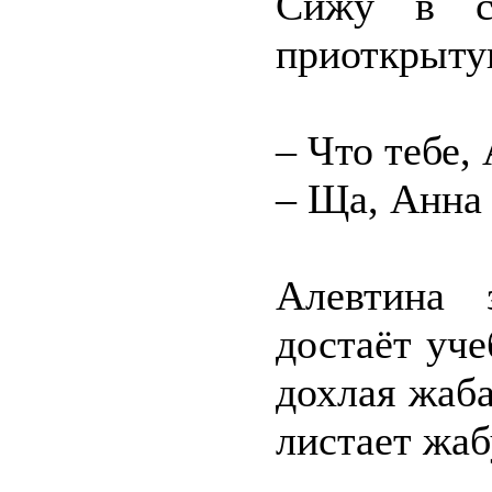
Сижу в св
приоткрытую
– Что тебе,
– Ща, Анна
Алевтина 
достаёт уче
дохлая жаба
листает жаб