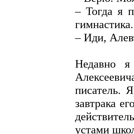
– Тогда я 
гимнастика.
– Иди, Але
Недавно я
Алексееви
писатель. 
завтрака ег
действител
устами шко