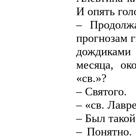
И опять гол
– Продолж
прогнозам г
дождиками
месяца, ок
«св.»?
– Святого.
– «св. Лавр
– Был такой
– Понятно.