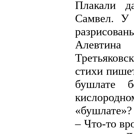
Плакали д
Самвел. У 
разрисован
Алевтин
Третьяковск
стихи пише
бушлате б
кислород
«бушлате»?
– Что-то вр