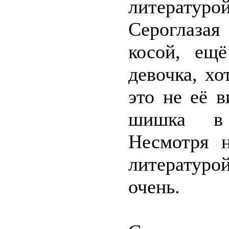
литератур
Сероглазая
косой, ещ
девочка, хо
это не её 
шишка в 
Несмотря н
литератур
очень.