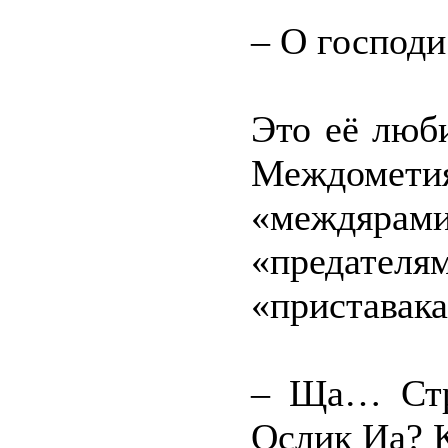
– О господи
Это её люб
Междометия
«междярами
«предат
«приставака
– Ща… Стра
Ослик Иа? 