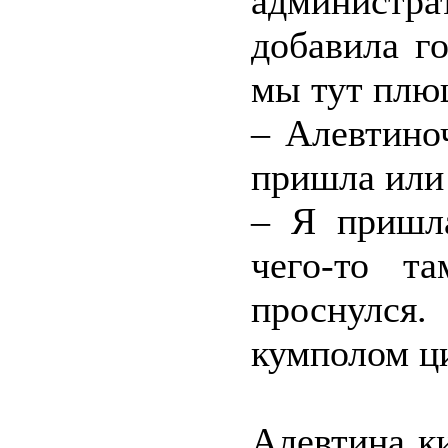
администра
добавила г
мы тут плю
– Алевтиноч
пришла или
– Я пришл
чего-то т
проснулся
кумполом ци
Алевтина к