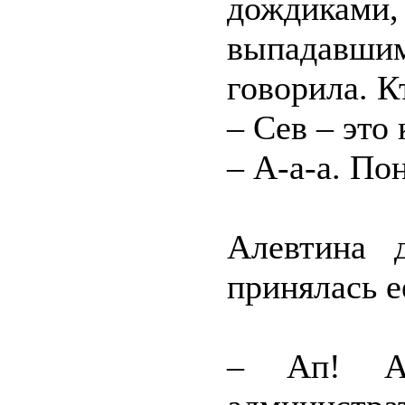
дождика
выпадавш
говорила. К
– Сев – это 
– А-а-а. По
Алевтина 
принялась е
– Ап! Ал