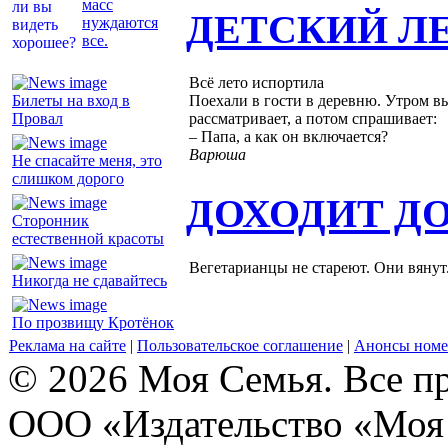
масс
ДЕТСКИЙ Л
нуждаются
все.
Всё лето испортила
Билеты на вход в
Поехали в гости в деревню. Утром вы
Провал
рассматривает, а потом спрашивает:
– Папа, а как он включается?
Варюша
Не спасайте меня, это
слишком дорого
ДОХОДИТ Д
Сторонник
естественной красоты
Вегетарианцы не стареют. Они вянут
Никогда не сдавайтесь
По прозвищу Кротёнок
Реклама на сайте
|
Пользовательское соглашение
|
Анонсы номе
© 2026 Моя Семья. Все п
ООО «Издательство «Моя 