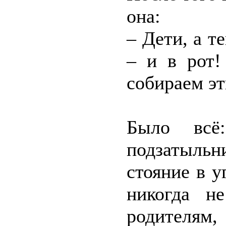
она:
– Дети, а 
– и в рот!
собираем эт
Было всё
подзатыльн
стояние в у
никогда н
родителям