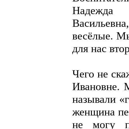
Надежда
Васильевн
весёлые. М
для нас вт
Чего не ск
Ивановне. 
называли «
женщина пе
не могу п