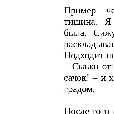
Пример че
тишина. Я
была. Сиж
расклады
Подходит н
– Скажи отц
сачок! – и 
градом.
После того 