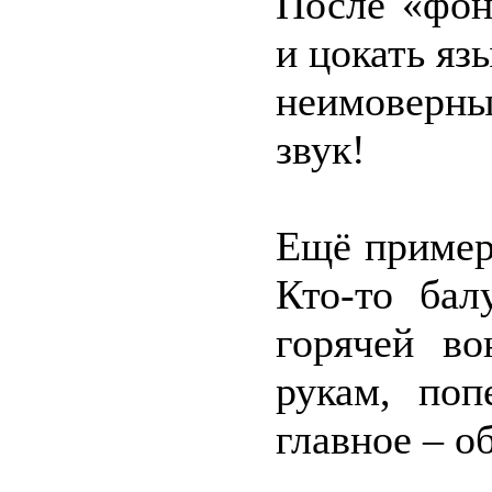
После «фон
и цокать яз
неимоверны
звук!
Ещё пример
Кто-то бал
горячей во
рукам, поп
главное – о