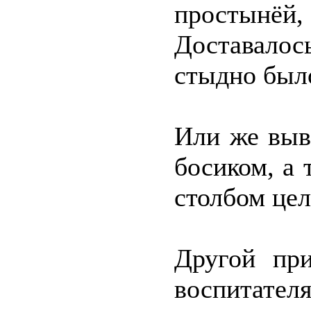
простынё
Доставалос
стыдно был
Или же выве
босиком, а 
столбом цел
Другой пр
воспитател