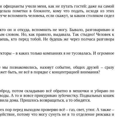
и официанты учили меня, как не путать гостей: даже на самой
елала пометки в блокноте, кому что подать, исходя из этих
егче вспомнить человека, если скажут, за каким столиком сидел
то он и откуда, вспомнить не могу. Бывало, разговариваю и
ым словом. Но, как правило, выдавала. Так стыдно! Человек к
аешь, кто перед тобой. Не будешь же через полчаса разговора
торы – в каких только компаниях я не тусовалась. И огромное
е мы познакомились, назовут событие, общих друзей – сразу
ожет быть, не всё в порядке с концентрацией внимания?
ерброд, потом складываю всё обратно в мешочки и убираю по
я воды. А то и вовсе прикуриваю зубочистку. Подвальных кошек
вила дома. Пришлось возвращаться, а то обидятся.
 пор перед выходом проверяю всё – газ, свет, утюг. А также –
ействие, потому что могу сунуть не в то отделение рюкзака и