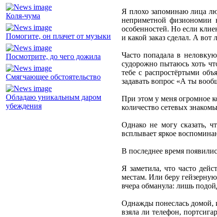
Я плохо запоминаю лица люд
Коля-чума
неприметной физиономии на
особенностей. Но если клиен
Помогите, он плачет от музыки
и какой заказ сделал. А вот
Часто попадала в неловкую
Посмотрите, до чего дожила
судорожно пытаюсь хоть что
тебе с распростёртыми объя
Смягчающее обстоятельство
задавать вопрос «А ты вооб
Обладаю уникальным даром
При этом у меня огромное к
убеждения
количество сетевых знакомы
Однако не могу сказать, ч
всплывает яркое воспоминани
В последнее время появилис
Я заметила, что часто дей
местам. Или беру гейзерную
вчера обманула: лишь подойд
Однажды понеслась домой, и
взяла ли телефон, портсига