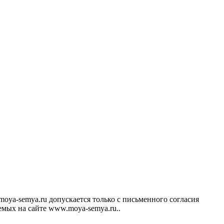
ya-semya.ru допускается только с письменного согласия
аемых на сайте www.moya-semya.ru..