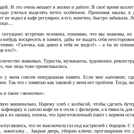
ей. И это очень мешает в жизни и работе. В своё время коллег
до учиться выделять нечто особенное. Принимая заказы, я д
т не ходил в кафе регулярно, я его, конечно, быстро забывала. Л
 лицо…
 ситуацию: встречаю человека, понимаю, что мы знакомы, но к
-нибудь воскресить в памяти, дабы не выдать себя неосторожн
тиями: «Галочка, как давно я тебя не видел!» – а ты не поним
ще кто?».
оличество знакомых. Туристы, музыканты, художники, реконструк
х, чьи лица тоже примелькались.
то у меня совсем никудышная память. Если мне напомнят, гд
е. Так что с памятью как таковой у меня нет проблем. Тогда, м
ь и такие «звоночки».
ствую машинально. Нарежу хлеб с колбасой, чтобы сделать бут
 кофеварку и сыплю кофе не в отсек с фильтром, а в ёмкость дл
я к их окошку, поняла, что приготовленный пакет с кормом оста
спугавшись, что не выключила газ под кастрюлей с борщом. С тех
р, зажигалку… Закрыв дверь, убираю ключи, проговаривая это д