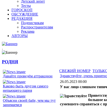
Детский лепет
Тесты
ГОРОСКОП
ОБСУЖДЕНИЕ
РЕДАКЦИЯ
Подписчикам
Распространителям
Реклама
АВТОРЫ
.
РОДНЯ
СВЕЖИЙ НОМЕР
ТОЛЬКО
Здравствуйте, очень приятно
Давайте проведём аттракцион
26.05.2023 00:00
Каково быть другом самого
У вас лицо слишком типич
непьющего парня
Приветству
большое ко
Объясни своей бабе, чем мы тут
сумевшего справиться с пр
занимаемся