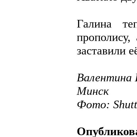
Галина те
прополису,
заставили е
Валентин
Минск
Фото: Shut
Опубликова