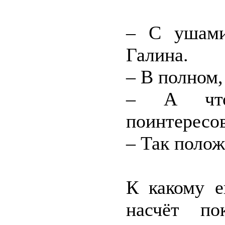
– С ушами
Галина.
– В полном,
– А что
поинтересов
– Так полож
К какому е
насчёт по