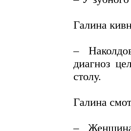
Галина кивн
– Наколдо
диагноз це
столу.
Галина смот
– Женщина