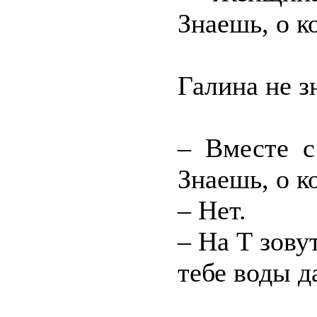
Знаешь, о к
Галина не з
– Вместе с
Знаешь, о к
– Нет.
– На Т зовут
тебе воды д