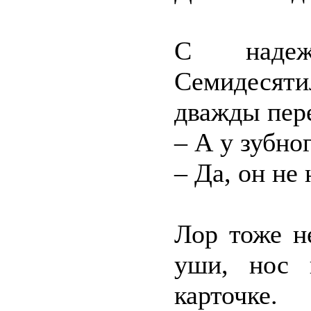
С наде
Семидесят
дважды пер
– А у зубно
– Да, он не
Лор тоже н
уши, нос 
карточке.