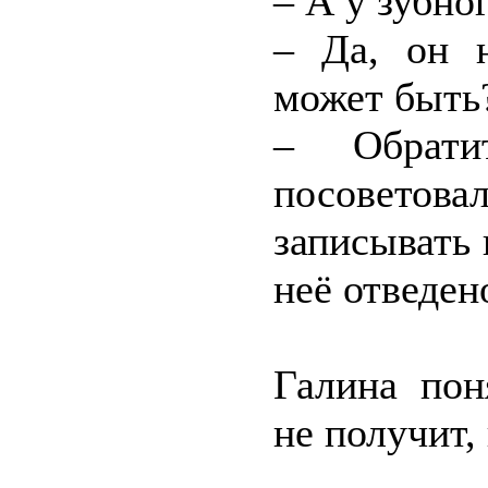
– А у зубно
– Да, он 
может быть
– Обрати
посоветов
записывать 
неё отведен
Галина пон
не получит,