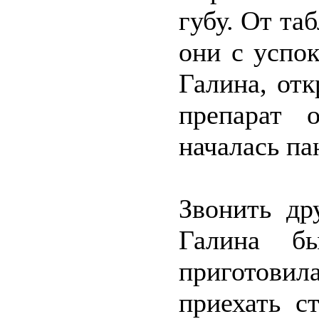
губу. От та
они с успо
Галина, от
препарат 
началась па
Звонить др
Галина б
приготови
приехать с