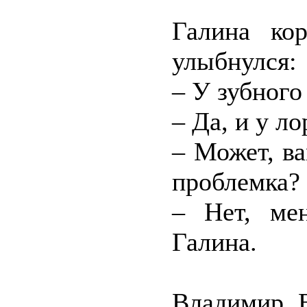
Галина ко
улыбнулся:
– У зубного
– Да, и у ло
– Может, ва
проблемка?
– Нет, мен
Галина.
Владимир В