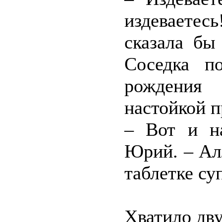
издеваетес
сказала бы
Соседка п
рождения
настойкой п
– Вот и н
Юрий. – Ал
таблетке су
Хватило дву