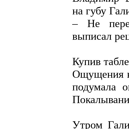
на губу Гал
– Не пере
выписал рец
Купив табле
Ощущения н
подумала о
Покалывани
Утром Гали