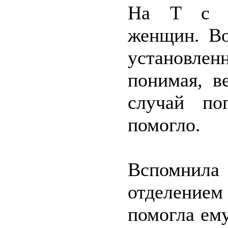
На Т с Га
женщин. Во
установле
понимая, в
случай по
помогло.
Вспомнил
отделение
помогла ем