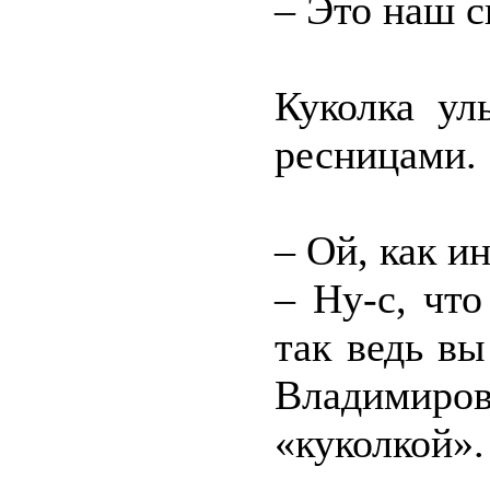
– Это наш с
Куколка ул
ресницами.
– Ой, как и
– Ну-с, чт
так ведь в
Владимиров
«куколкой».