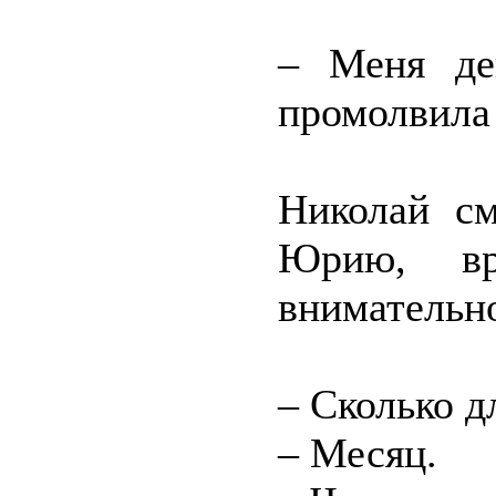
– Меня дей
промолвила 
Николай см
Юрию, вра
внимательн
– Сколько 
– Месяц.