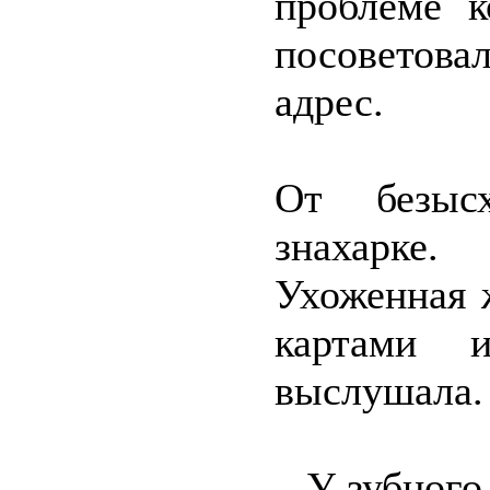
проблеме 
посоветовал
адрес.
От безыс
знахарке.
Ухоженная 
картами 
выслушала.
– У зубного