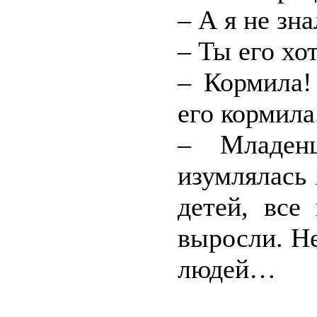
– А я не зна
– Ты его хо
– Кормила!
его кормила
– Младен
изумлялась
детей, все
выросли. Не
людей…