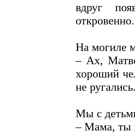
вдруг поя
откровенно.
На могиле 
– Ах, Матв
хороший че
не ругались
Мы с детьми
– Мама, ты 