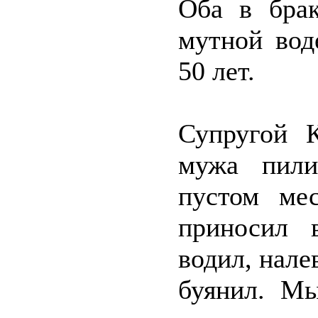
Оба в брак
мутной вод
50 лет.
Супругой К
мужа пили
пустом ме
приносил 
водил, нале
буянил. М