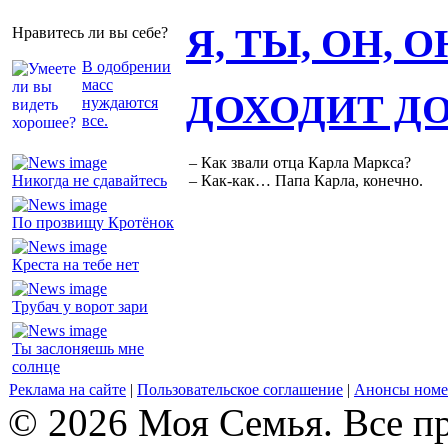
Я, ТЫ, ОН, 
Нравитесь ли вы себе?
В одобрении
масс
ДОХОДИТ Д
нуждаются
все.
– Как звали отца Карла Маркса?
Никогда не сдавайтесь
– Как-как… Папа Карла, конечно.
По прозвищу Кротёнок
Креста на тебе нет
Трубач у ворот зари
Ты заслоняешь мне
солнце
Реклама на сайте
|
Пользовательское соглашение
|
Анонсы номе
© 2026 Моя Семья. Все п