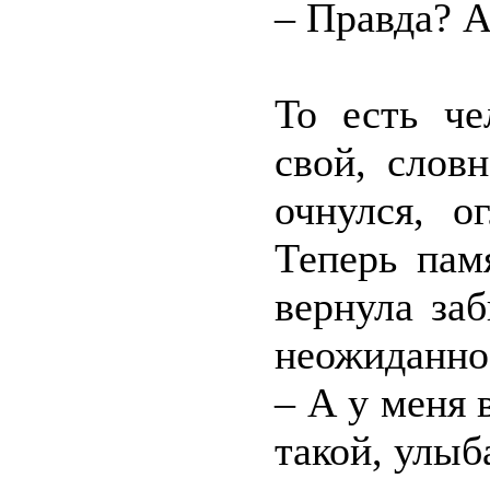
– Правда? А
То есть че
свой, слов
очнулся, о
Теперь пам
вернула за
неожиданно
– А у меня
такой, улы