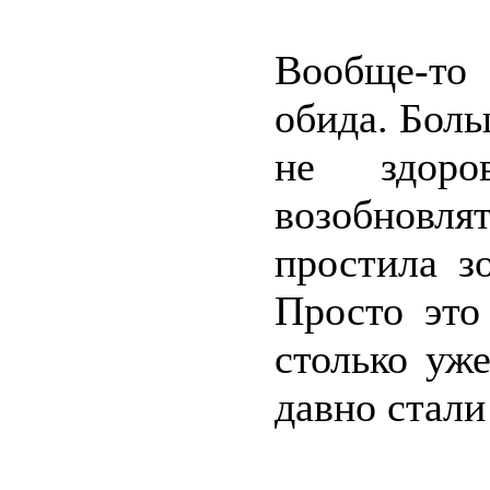
Вообще-то
обида. Боль
не здоро
возобновл
простила з
Просто это
столько уж
давно стали