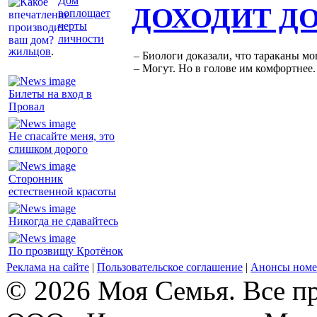
Дом
ДОХОДИТ Д
воплощает
черты
личности
жильцов
.
– Биологи доказали, что тараканы мо
– Могут. Но в голове им комфортнее.
Билеты на вход в
Провал
Не спасайте меня, это
слишком дорого
Сторонник
естественной красоты
Никогда не сдавайтесь
По прозвищу Кротёнок
Реклама на сайте
|
Пользовательское соглашение
|
Анонсы номе
© 2026 Моя Семья. Все п