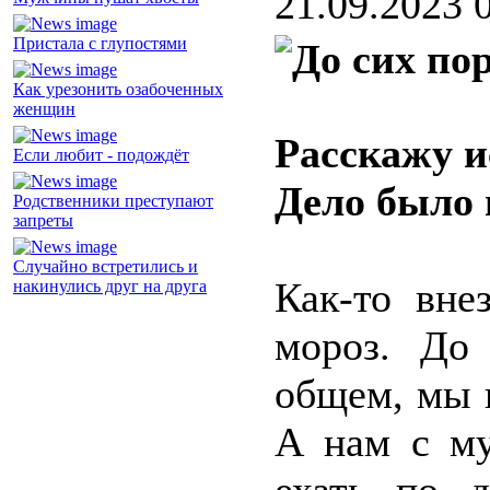
21.09.2023 
Пристала с глупостями
Как урезонить озабоченных
женщин
Расскажу и
Если любит - подождёт
Дело было 
Родственники преступают
запреты
Случайно встретились и
Как-то вне
накинулись друг на друга
мороз. До 
общем, мы 
А нам с м