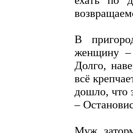
ехать по д
возвращаем
В пригоро
женщину – 
Долго, наве
всё крепчае
дошло, что 
– Остановись
Муж заторм