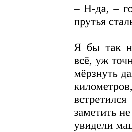
– Н-да, – г
прутья стал
Я бы так н
всё, уж точ
мёрзнуть да
километров
встретилс
заметить не
увидели маш