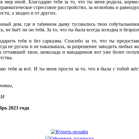
 мир иной. Благодарю тебя за то, что ты меня родила, кормил
травматическое стрессовое расстройство, за нелюбовь и равнодуш
сти, а заодно и от других.
нный дом, где в табачном дыму тусовались твои собутыльники
, не бьёт ли он тебя. За то, что ты была всегда холодна и безраз
одарить тебя и без сарказма. Спасибо за то, что ты предоста
огда не ругала и не наказывала, за разрешение заводить любых 
х оттаявшей хвои, шоколада и мандаринов вот уже более полув
тства.
ю тебя за всё. И ты меня прости за то, что я была с тобой жёс
ровны,
OM
рь 2023 года