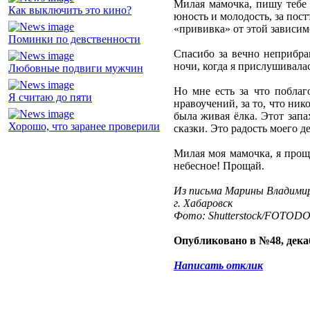
Милая мамочка, пишу тебе в
Как выключить это кино?
юность и молодость, за пост
«прививка» от этой зависимо
Поминки по девственности
Спасибо за вечно неприбра
ночи, когда я прислушивалась
Любовные подвиги мужчин
Но мне есть за что поблаг
Я считаю до пяти
нравоучений, за то, что ник
была живая ёлка. Этот запа
Хорошо, что заранее проверили
сказки. Это радость моего де
Милая моя мамочка, я проща
небесное! Прощай.
Из письма Марины Владими
г. Хабаровск
Фото: Shutterstock/FOTOD
Опубликовано в №48, декаб
Написать отклик