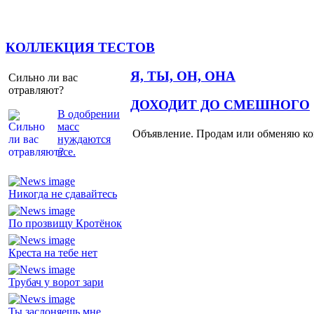
КОЛЛЕКЦИЯ ТЕСТОВ
Я, ТЫ, ОН, ОНА
Сильно ли вас
отравляют?
ДОХОДИТ ДО СМЕШНОГО
В одобрении
масс
Объявление. Продам или обменяю ков
нуждаются
все.
Никогда не сдавайтесь
По прозвищу Кротёнок
Креста на тебе нет
Трубач у ворот зари
Ты заслоняешь мне