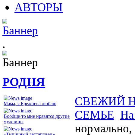
АВТОРЫ
.
РОДНЯ
СВЕЖИЙ 
Мама, я Брежнева люблю
СЕМЬЕ
На
Вообще-то мне нравятся другие
мужчины
нормально, 
«Типичный гестаповец»