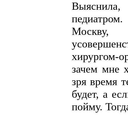
Выяснила,
педиатром.
Москв
усовершен
хирургом-
зачем мне 
зря время т
будет, а ес
пойму. Тогд