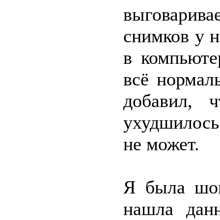
выговарив
снимков у н
в компьюте
всё нормал
добавил, 
ухудшилось
не может.
Я была шок
нашла данн