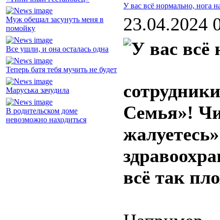
У вас всё нормально, нога н
23.04.2024 
Муж обещал засунуть меня в
помойку
Все ушли, и она осталась одна
Теперь батя тебя мучить не будет
сотрудники
Маруська зачудила
Семья»! Чи
В родительском доме
невозможно находиться
жалуетесь»
здравоохран
всё так пло