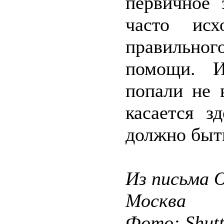
первичное 
часто исх
правильног
помощи. И
попали не 
касается з
должно быть
Из письма О
Москва
Фото: Shut