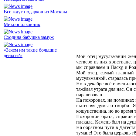
Все ждут подарков из Москвы
Микрополковник
Сходила бабушка замуж
«Зачем им такие большие
деньги?»
Мой отец-мусульманин жени
четверо из них христиане, 
мы справляем и Пасху, и Рож
Мой отец, самый главный а
мусульманкой, старалась пр
Но в декабре всё изменилос
тяжёлая утрата для нас. Он 
парализован.
На похоронах, на поминках 
вытесняя думы о скорби. Я
кощунственна, но во время 
Похоронив брата, справив в
плакала. Камень был на душе
На обратном пути в Дагеста
тумане! Это была церковь т