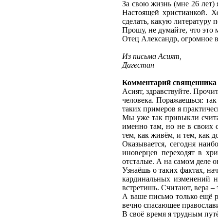
За свою жизнь (мне 26 лет) 
Настоящей христианкой. Хо
сделать, какую литературу 
Прошу, не думайте, что это 
Отец Александр, огромное в
Из письма Асият,
Дагестан
Комментарий священника
Асият, здравствуйте. Прочи
человека. Поражаешься: так
таких примеров я практичес
Мы уже так привыкли считат
именно там, но не в своих 
тем, как живём, и тем, как 
Оказывается, сегодня наиб
иноверцев переходят в хр
отсталые. А на самом деле 
Узнаёшь о таких фактах, нач
кардинальных изменений н
встретишь. Считают, вера – 
А ваше письмо только ещё р
вечно спасающее православ
В своё время я трудным пут