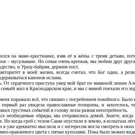
лся на маме-христианке, взяв её в жёны с тремя детьми, пото
трое – мусульмане. Но семья очень крепкая, мы любим друг друга
дество, и Уразу-байрам, держим пост.
вторитет в моей жизни, всегда считал, что Бог один, а рели
идерживаться канонов ислама.
ь. От сердечного приступа умер мой брат по маминой линии Алек
с семьёй жил в Краснодарском крае, и мы с мамой поехали его хо
меня поражало всё, что связано с погребением покойного. Было 
 первый раз увидела православные похороны, и захотелось, 
таких грустных событий в голову лезла разная непотребность.
се необходимые обряды, мы отправились домой. Знаете, когда я
. Но когда гроб с телом Саши опустили в землю, я испытала лёгк
н я уже адекватно мыслила и с интересом могла смотреть в окно 
ёмно-оранжевого цвета с пятью куполами. Пока было можно видет