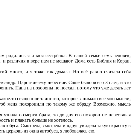
м родились я и моя сестрёнка. В нашей семье семь человек,
, и различия в вере нам не мешают. Дома есть Библия и Коран,
гий много, и я тоже так думала. Но всё равно считала себя
сандр. Царствие ему небесное. Саше было всего 35 лет, и это
ронить. Папа на похороны не поехал, потому что уже десять лет
какое-то священное таинство, которое занимало все мои мысли,
чтоб меня похоронили по такому же обряду. Возможно, мысль
 узнала о смерти брата, то до дня его похорон не переставая
ость и плакать больше не хотелось.
автобуса. Смотрела, смотрела и вдруг увидела такую красоту в
ь церковь из окна автобуса, я любовалась ею.