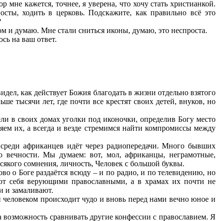
р мне кажется, точнее, я уверена, что хочу стать христианкой.
осты, ходить в церковь. Подскажите, как правильно всё это
?
ом и думаю. Мне стали сниться иконы, думаю, это неспроста.
сь на ваш ответ.
идел, как действует Божия благодать в жизни отдельно взятого
ше тысячи лет, где почти все крестят своих детей, внуков, но
ли в своих домах уголки под иконочки, определив Богу место
няем их, а всегда и везде стремимся найти компромиссы между
ь среди африканцев идёт через радиопередачи. Много бывших
 вечности. Мы думаем: вот, мол, африканцы, неграмотные,
всякого сомнения, личность, Человек с большой буквы.
ово о Боге раздаётся всюду – и по радио, и по телевидению, но
ют себя верующими православными, а в храмах их почти не
хи и замаливают.
 человеком происходит чудо и вновь перед нами вечно юное и
а возможность сравнивать другие конфессии с православием. Я