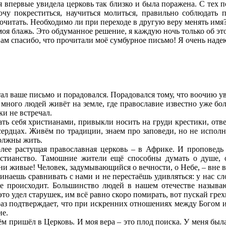
я впервые увидела церковь так близко и была поражена. С тех по
чу покреститься, научиться молиться, правильно соблюдать п
почитать. Необходимо ли при переходе в другую веру менять имя
моя блажь. Это обдуманное решение, я каждую ночь только об эт
ам спасибо, что прочитали моё сумбурное письмо! Я очень надею
тал ваше письмо и порадовался. Порадовался тому, что воочию ув
 много людей живёт на земле, где православие известно уже боль
ки не встречал.
ь себя христианами, привыкли носить на груди крестики, отве
сердцах. Живём по традиции, знаем про заповеди, но не испол
должны жить.
олее растущая православная церковь – в Африке. И проповед
истианство. Тамошние жители ещё способны думать о душе, о
они живые! Человек, задумывающийся о вечности, о Небе, – вне 
инаешь сравнивать с нами и не перестаёшь удивляться: у нас сл
е происходит. Большинство людей в нашем отечестве называ
это удел старушек, им всё равно скоро помирать, вот пускай гре
аз подтверждает, что при искренних отношениях между Богом и
ие.
ём пришёл в Церковь. И моя вера – это плод поиска. У меня был