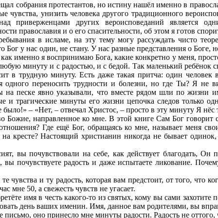
щал собрания протестантов, но истину нашёл именно в православ
ые чувства, унизить человека другого традиционного вероиспов
над приверженцами других вероисповеданий является одн
ости православия и о его спасительности, об этом я готов спори
ребывания в исламе, на эту тему могу рассуждать чисто теоре
 Бог у нас один, не стану. У нас разные представления о Боге, 
, как именно я воспринимаю Бога, какие конкретно у меня, прост
 любую минуту и с радостью, и с бедой. Так маленький ребёнок с
сит в трудную минуту. Есть даже такая притча: один человек 
я одного переносить трудности и болезни, но где Ты? Я не ви
ы на песке явно указывали, что вместе рядом шли по жизни им
е и трагические минуты его жизни цепочка следов только одна
е было!» – «Нет, – отвечал Христос, – просто в эту минуту Я нёс 
во Божие, направленное ко мне. В этой книге Сам Бог говорит с
тношения? Где ещё Бог, обращаясь ко мне, называет меня свои
на кресте? Настоящий христианин никогда не бывает одинок,
ят, вы почувствовали на себе, как действует благодать, Он п
, вы почувствуете радость и даже испытаете ликование. Поче
е чувства и ту радость, которая вам предстоит, от того, что к
час мне 50, а свежесть чувств не угасает.
етёте имя в честь какого-то из святых, кому вы сами захотите п
новать день ваших именин. Имя, данное вам родителями, вы впра
ше письмо, оно принесло мне минуты радости. Радость не оттого,