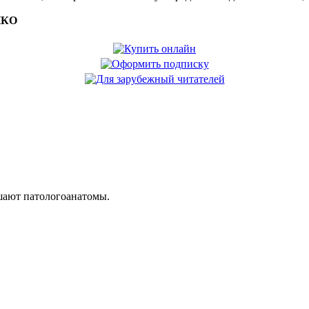
НКО
шают патологоанатомы.