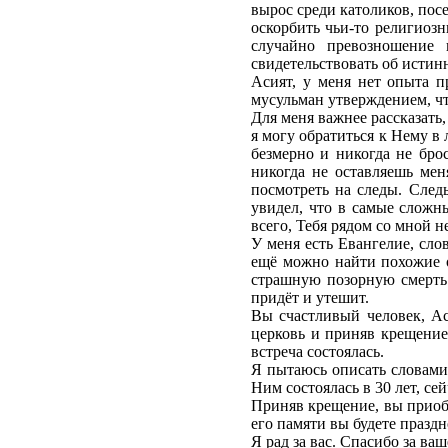
вырос среди католиков, посе
оскорбить чьи-то религиозн
случайно превозношение 
свидетельствовать об истинн
Асият, у меня нет опыта п
мусульман утверждением, что
Для меня важнее рассказать
я могу обратиться к Нему в
безмерно и никогда не бро
никогда не оставляешь мен
посмотреть на следы. След
увидел, что в самые сложны
всего, Тебя рядом со мной н
У меня есть Евангелие, сло
ещё можно найти похожие о
страшную позорную смерть 
придёт и утешит.
Вы счастливый человек, Аси
церковь и приняв крещение
встреча состоялась.
Я пытаюсь описать словами т
Ним состоялась в 30 лет, сей
Приняв крещение, вы приобр
его памяти вы будете празд
Я рад за вас. Спасибо за ва