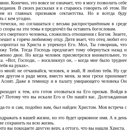
ии. Конечно, это вовсе не означает, что я могу позволить себе
едания. В своих рассказах я и стараюсь говорить об этом. Не
им из главных признаков сектантства. Но я всегда буду
ть с кем угодно.
тически, но соглашаться с весьма распространённым в среде
но споры на эти темы я предпочёл бы оставить богословам.
ого смертного человека, сложились отношения с Богом. Знаете,
пешит к горячо любимому отцу. Дитя знает, что отец любит его
возроптал на Христа и упрекнул Его. Мол, Ты говоришь, что
жу Тебя. Тогда Господь предлагает тому обернуться назад и
енно двое. Но когда человек присмотрелся внимательнее, то
. «Вот, Господи, – воскликнул он, – когда мне было труднее
тебя на руках».
о мной: не отчаивайся, человек, и знай, Я люблю тебя. Ну где
м другом и ради меня, вместо меня, за мои грехи принимает
 Асият. Даже в темницу и в палату умирающего человека Он
риходит к тем, кто готов отозваться на Его призыв. Войдя в
му? Потому что вы искали Его и Он нашёл вас. Долгожданная
огда-то и сам, подобно вам, был найден Христом. Моя встреча с
одражать в вашей жизни, но это будет церковное имя. А в день
ве сохранить на всю жизнь.
 что вы покидаете другую веру, а оттого, что вы нашли Христа.