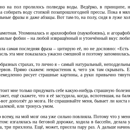
но на пол пролилось полведра воды. Ведёрко, в принципе, н
ла собирать воду стопкой позапрошлогодней прессы. Пока я мял
льные фразы и даже абзацы. Вот там-то, на полу, сидя в луже хо
рамотная. Упоминалась и арахнофобия (паукобоязнь), и агорафоб
 милые фобии – на любой извращённый и утончённый вкус любит
ла самая последняя фраза – цитирую её, но не дословно: «Ест
ысль эта мне показалась ужасно смешной и поэтому запомнилась
образных страхах, то лично я – самый натуральный, неподдельны
рвов. Прямо скажем: неврастеник я, чего уж там скрывать. Ес
емедленно рисует страшные картины, а руки привычно тянутс
 стоит мне только придумать себе какую-нибудь страшную болезнь 
жет, ещё скажете, что я её застудила, когда, вспотевшая, на ба
-вот доползёт до мозга. Не спрашивайте меня, бывает ли киста 
калекой, или тронусь умом.
по всему, на мой мозг она уже сильно повлияла. Потому что у меня
том: изгалялась на беговой дорожке, ходила в бассейн, делала 
опа, три прихлопа. Ещё, может, присела пару раз. А дальше начи