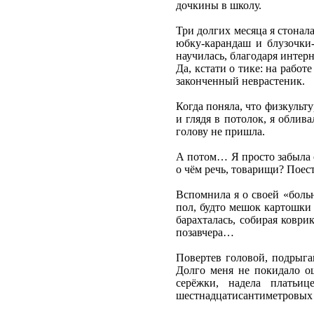
дочкины в школу.
Три долгих месяца я стонал
юбку-карандаш и блузочки-
научилась, благодаря интер
Да, кстати о тике: на работ
законченный неврастеник.
Когда поняла, что физкульту
и глядя в потолок, я облив
голову не пришла.
А потом… Я просто забыла о 
о чём речь, товарищи? Поест
Вспомнила я о своей «больн
пол, будто мешок картошки 
барахталась, собирая коври
позавчера…
Повертев головой, подрыгав
Долго меня не покидало ощ
серёжки, надела платьи
шестнадцатисантиметровых ш