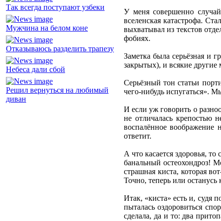
Так всегда поступают узбеки
У меня совершенно случай
вселенская катастрофа. Ста
Мужчина на белом коне
выхватывал из текстов отде
фобиях.
Отказываюсь разделить трапезу
Заметка была серьёзная и г
закрытых), и всякие другие
Небеса дали сбой
Серьёзный тон статьи порти
Решил вернуться на любимый
чего-нибудь испугаться». М
диван
И если уж говорить о разно
не отличалась крепостью не
воспалённое воображение н
ответит.
А что касается здоровья, то
банальный остеохондроз! Мо
страшная киста, которая вот
Точно, теперь или останусь 
Итак, «киста» есть и, судя 
пыталась оздоровиться спор
сделала, да и то: два прит