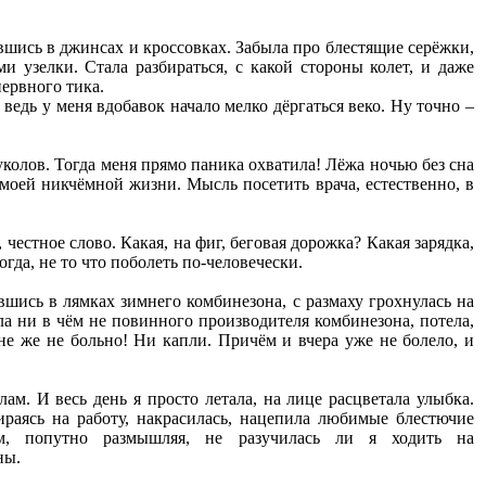
ившись в джинсах и кроссовках. Забыла про блестящие серёжки,
 узелки. Стала разбираться, с какой стороны колет, и даже
нервного тика.
 ведь у меня вдобавок начало мелко дёргаться веко. Ну точно –
 уколов. Тогда меня прямо паника охватила! Лёжа ночью без сна
моей никчёмной жизни. Мысль посетить врача, естественно, в
честное слово. Какая, на фиг, беговая дорожка? Какая зарядка,
гда, не то что поболеть по-человечески.
вшись в лямках зимнего комбинезона, с размаху грохнулась на
ла ни в чём не повинного производителя комбинезона, потела,
мне же не больно! Ни капли. Причём и вчера уже не болело, и
ам. И весь день я просто летала, на лице расцветала улыбка.
ираясь на работу, накрасилась, нацепила любимые блестючие
, попутно размышляя, не разучилась ли я ходить на
ны.