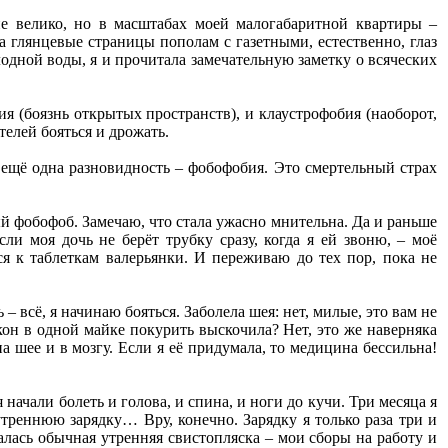
е велико, но в масштабах моей малогабаритной квартиры –
а глянцевые страницы пополам с газетными, естественно, глаз
лодной воды, я и прочитала замечательную заметку о всяческих
ия (боязнь открытых пространств), и клаустрофобия (наоборот,
елей бояться и дрожать.
ь ещё одна разновидность – фобофобия. Это смертельный страх
.
й фобофоб. Замечаю, что стала ужасно мнительна. Да и раньше
ли моя дочь не берёт трубку сразу, когда я ей звоню, – моё
я к таблеткам валерьянки. И переживаю до тех пор, пока не
– всё, я начинаю бояться. Заболела шея: нет, милые, это вам не
лкон в одной майке покурить выскочила? Нет, это же наверняка
на шее и в мозгу. Если я её придумала, то медицина бессильна!
 начали болеть и голова, и спина, и ноги до кучи. Три месяца я
утреннюю зарядку… Вру, конечно. Зарядку я только раза три и
налась обычная утренняя свистопляска – мои сборы на работу и