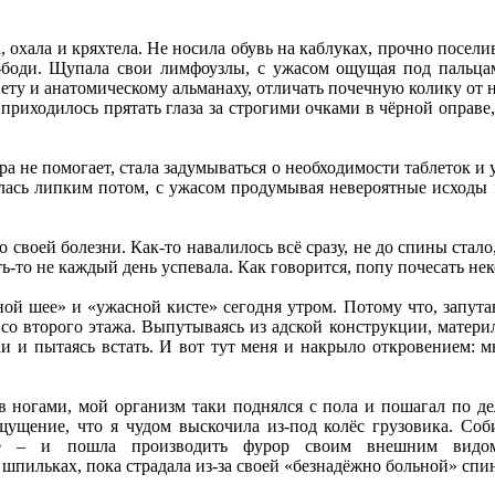
а, охала и кряхтела. Не носила обувь на каблуках, прочно посел
боди. Щупала свои лимфоузлы, с ужасом ощущая под пальцами
нету и анатомическому альманаху, отличать почечную колику от 
е приходилось прятать глаза за строгими очками в чёрной оправе,
ра не помогает, стала задумываться о необходимости таблеток и
алась липким потом, с ужасом продумывая невероятные исходы 
своей болезни. Как-то навалилось всё сразу, не до спины стало, 
ь-то не каждый день успевала. Как говорится, попу почесать неко
ой шее» и «ужасной кисте» сегодня утром. Потому что, запута
со второго этажа. Выпутываясь из адской конструкции, матери
ки и пытаясь встать. И вот тут меня и накрыло откровением: 
 ногами, мой организм таки поднялся с пола и пошагал по дел
ущение, что я чудом выскочила из-под колёс грузовика. Соб
це – и пошла производить фурор своим внешним видом
пильках, пока страдала из-за своей «безнадёжно больной» спи