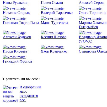
Нина Русакова
Павел Сежин
Алексей Серов
Наталия Старых
Валерий Тарасенко
Ольга Торощина
Гюльшан Тофиг-Гызы
Маша Тургенева
Марина Хакимов
Гатцемайер
Алексей Худяков
Ксения Шахова
Владимир Ивано
(VOVA)
Игорь Киселёв
Яков Кравченко
Станислав Олеф
Геннадий Фролов
Нравитесь ли вы себе?
В одобрении
масс
нуждаются
все.