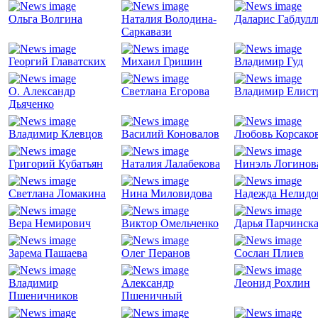
Ольга Волгина
Наталия Володина-
Даларис Габдул
Саркавази
Георгий Главатских
Михаил Гришин
Владимир Гуд
О. Александр
Светлана Егорова
Владимир Елист
Дьяченко
Владимир Клевцов
Василий Коновалов
Любовь Корсако
Григорий Кубатьян
Наталия Лалабекова
Нинэль Логинов
Светлана Ломакина
Нина Миловидова
Надежда Нелидо
Вера Немирович
Виктор Омельченко
Дарья Парчинск
Зарема Пашаева
Олег Перанов
Сослан Плиев
Владимир
Александр
Леонид Рохлин
Пшеничников
Пшеничный