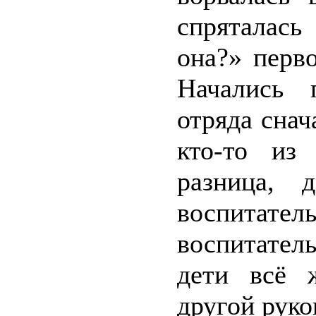
спряталась
она?» перв
Начались 
отряда снач
кто-то из
разница, 
воспитат
воспитател
дети всё 
другой руко