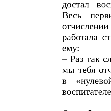
достал вос
Весь перв
отчислени
работала с
ему:
– Раз так с
мы тебя от
в «нулево
воспитателе