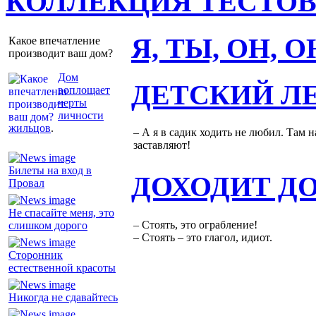
КОЛЛЕКЦИЯ ТЕСТО
Я, ТЫ, ОН, 
Какое впечатление
производит ваш дом?
Дом
ДЕТСКИЙ Л
воплощает
черты
личности
жильцов
.
– А я в садик ходить не любил. Там н
заставляют!
Билеты на вход в
ДОХОДИТ Д
Провал
Не спасайте меня, это
– Стоять, это ограбление!
слишком дорого
– Стоять – это глагол, идиот.
Сторонник
естественной красоты
Никогда не сдавайтесь