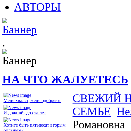
АВТОРЫ
.
НА ЧТО ЖАЛУЕТЕСЬ
СВЕЖИЙ 
Меня хвалят, меня одобряют
СЕМЬЕ
Не
И доживёт до ста лет
Романовна
Хотите быть пятьдесят вторым
больным?