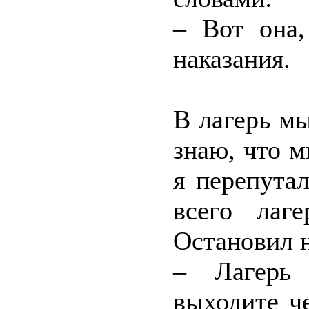
– Вот она,
наказания.
В лагерь мы
знаю, что м
я перепута
всего лаг
Остановил н
– Лагерь 
выходите ч