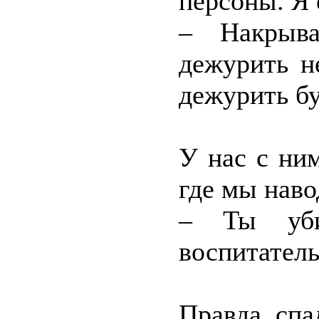
персоны. Я 
– Накрыв
дежурить н
дежурить бу
У нас с ни
где мы наво
– Ты уби
воспитатель
Правда, спа