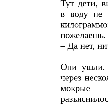
Тут дети, в
в воду не 
килограмм
пожелаешь.
– Да нет, н
Они ушли. 
через неско
мокрые 
разъяснилос