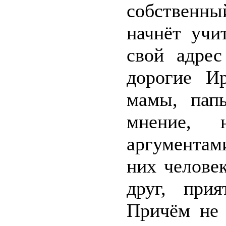
собственны
начнёт учи
свой адрес
дорогие И
мамы, пап
мнение, 
аргументам
них челове
друг, при
Причём не 