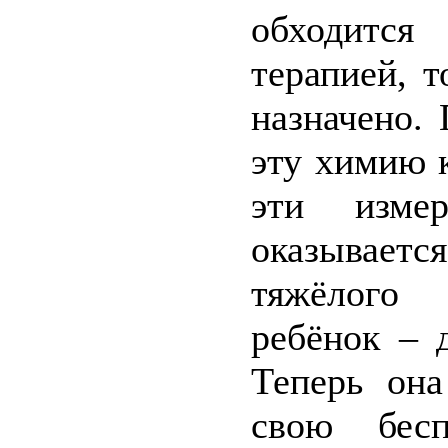
обходитс
терапией, т
назначено.
эту химию 
эти изме
оказываетс
тяжёлого 
ребёнок – 
Теперь она
свою бес