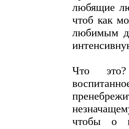
любящие лю
чтоб как м
любимым де
интенсивную
Что это?
воспитан
пренебрежи
незначащем
чтобы о 