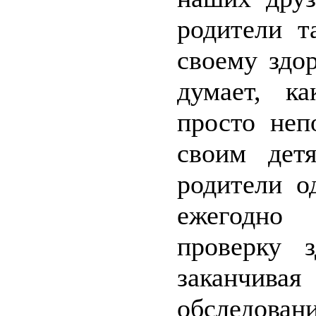
родители т
своему здо
думает, к
просто неп
своим дет
родители о
ежегодно 
проверку 
заканчи
обследован