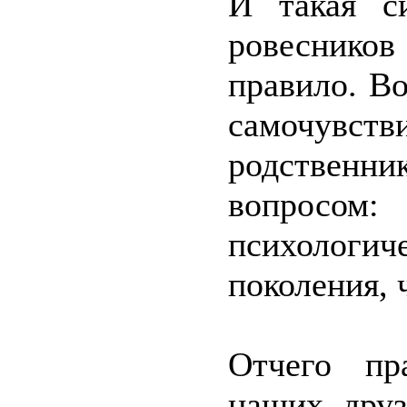
И такая с
ровеснико
правило. Во
самочув
родственник
вопросом:
психолог
поколения, 
Отчего пр
наших друз