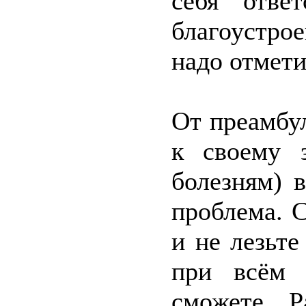
себя отве
благоустро
надо отмети
От преамбу
к своему 
болезням) 
проблема. 
и не лезьт
при всём 
сможете. Р