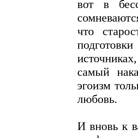
вот в бес
сомневаются
что старос
подготовк
источниках
самый нака
эгоизм тол
любовь.
И вновь к 