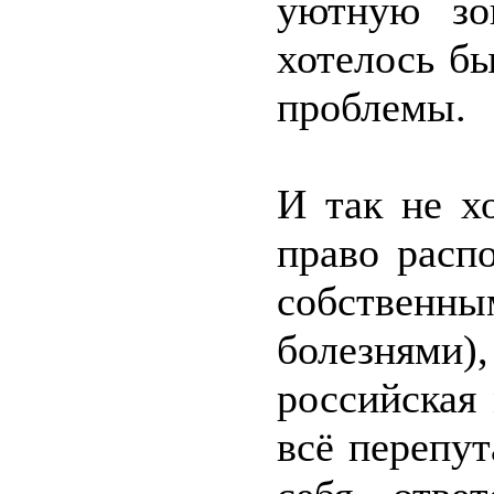
уютную зо
хотелось бы
проблемы.
И так не х
право расп
собстве
болезнями)
российская 
всё перепут