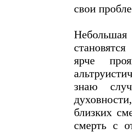
свои пробл
Небольшая 
становятся
ярче проя
альтруисти
знаю случ
духовности,
близких см
смерть с о