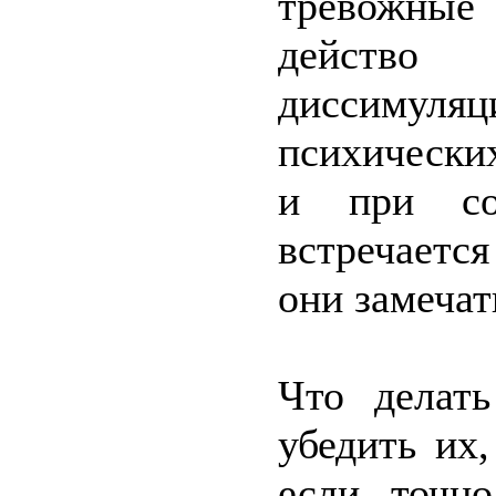
тревожные
действо 
диссимуляц
психически
и при сом
встречаетс
они замеча
Что делат
убедить их
если точн