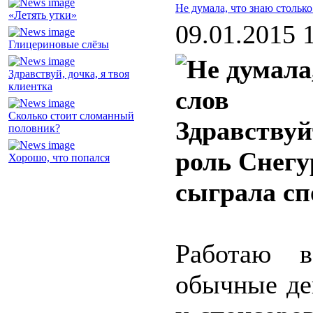
Не думала, что знаю стольк
«Летять утки»
09.01.2015 
Глицериновые слёзы
Здравствуй, дочка, я твоя
клиентка
Сколько стоит сломанный
Здравствуй
половник?
роль Снегу
Хорошо, что попался
сыграла сп
Работаю в
обычные де