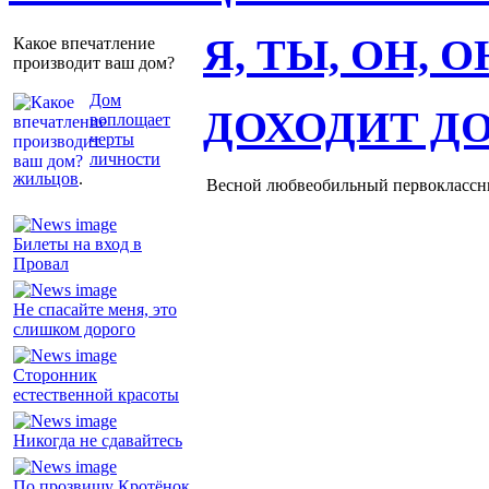
Я, ТЫ, ОН, 
Какое впечатление
производит ваш дом?
Дом
ДОХОДИТ Д
воплощает
черты
личности
жильцов
.
Весной любвеобильный первоклассник
Билеты на вход в
Провал
Не спасайте меня, это
слишком дорого
Сторонник
естественной красоты
Никогда не сдавайтесь
По прозвищу Кротёнок