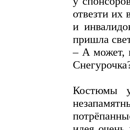
у спонсоро
отвезти их 
и инвалидо
пришла све
– А может,
Снегурочка
Костюмы у
незапамя
потрёпанны
идея очень 