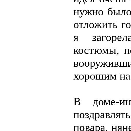
нужно было 
отложить го
я загорел
костюмы, п
вооруживш
хорошим нас
В доме-ин
поздравля
повара, нян