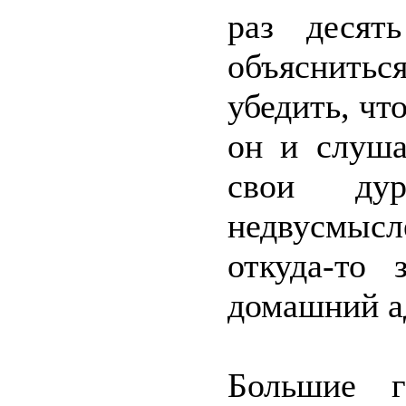
раз десят
объяснитьс
убедить, чт
он и слуша
свои дур
недвусмысл
откуда-то
домашний а
Большие г