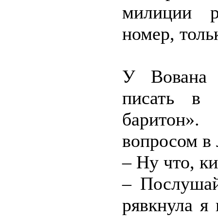
милиции р
номер, толь
У Вована 
писать в 
баритон».
вопросом в 
– Ну что, к
– Послушай
рявкнула я 