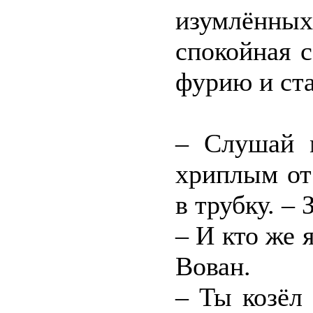
изумлённы
спокойная 
фурию и ста
– Слушай м
хриплым от
в трубку. – 
– И кто же 
Вован.
– Ты козёл 