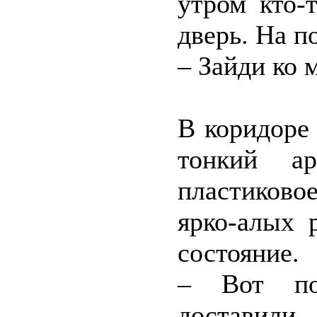
утром кто-
дверь. На п
– Зайди ко 
В коридоре
тонкий а
пластиков
ярко-алых 
состояние.
– Вот по
доставил