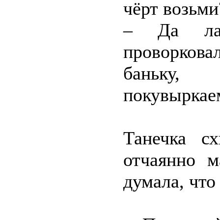
чёрт возьми
– Да ла
проворков
баньку,
покувыркае
Танечка сх
отчаянно м
думала, что