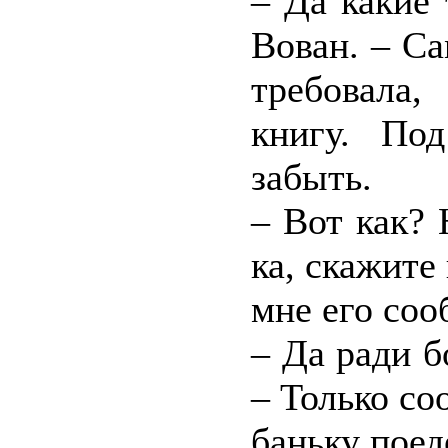
– Да какие
Вован. – Са
требовала,
книгу. По
забыть.
– Вот как?
ка, скажите
мне его со
– Да ради б
– Только со
баньку поед