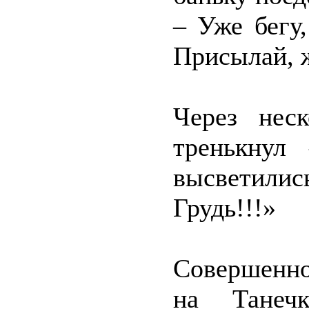
– Уже бегу
Присылай, 
Через нес
тренькнул
высветилис
Грудь!!!»
Совершенно
на Танеч