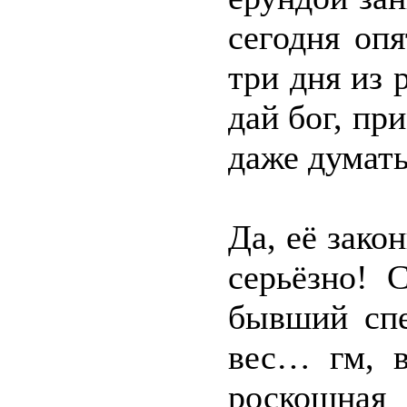
сегодня оп
три дня из 
дай бог, при
даже думать
Да, её зако
серьёзно! 
бывший спе
вес… гм, в
роскошная