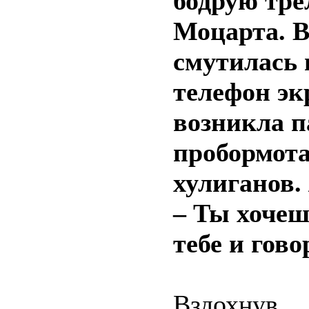
бодрую тре
Моцарта. В
смутилась 
телефон эк
возникла п
пробормота
хулиганов.
– Ты хочеш
тебе и гов
Вздохнув,