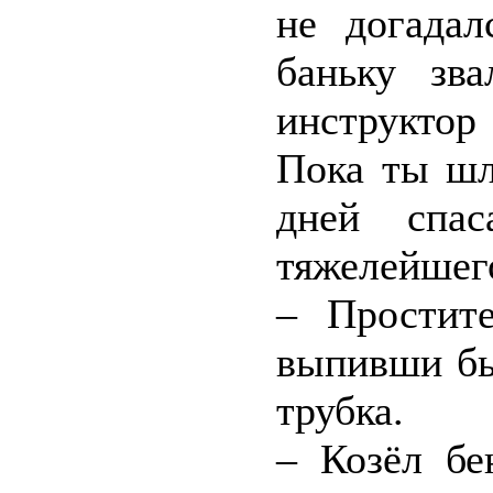
не догадал
баньку зв
инструктор
Пока ты шл
дней спа
тяжелейшег
– Простит
выпивши бы
трубка.
– Козёл бе