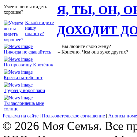
Я, ТЫ, ОН, 
Умеете ли вы видеть
хорошее?
Какой видите
ДОХОДИТ Д
нашу
планету?
– Вы любите свою жену?
Никогда не сдавайтесь
– Конечно. Чем она хуже других?
По прозвищу Кротёнок
Креста на тебе нет
Трубач у ворот зари
Ты заслоняешь мне
солнце
Реклама на сайте
|
Пользовательское соглашение
|
Анонсы номе
© 2026 Моя Семья. Все п