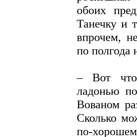
обоих пре
Танечку и т
впрочем, н
по полгода 
– Вот что
ладонью по
Вованом ра
Сколько мо
по-хороше