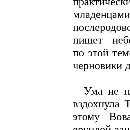
практиче
младенцам
послеродо
пишет неб
по этой тем
черновики д
– Ума не п
вздохнула Т
этому Вов
ерундой зан