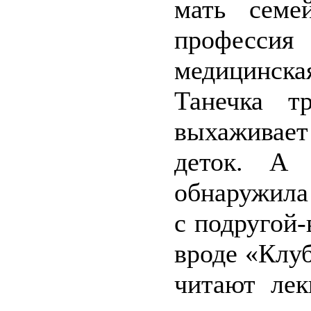
мать семей
профессия
медицинск
Танечка т
выхаживае
деток. А 
обнаружила 
с подругой-
вроде «Клу
читают лек