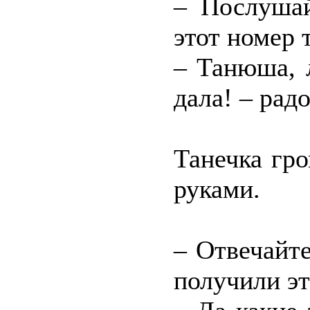
– Послушай
этот номер 
– Танюша, 
дала! – рад
Танечка гр
руками.
– Отвечайте
получили эт