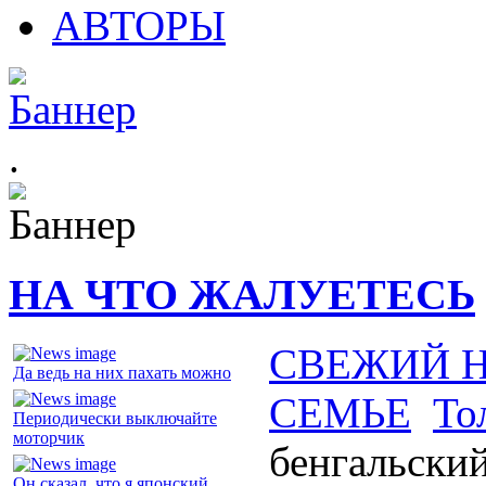
АВТОРЫ
.
НА ЧТО ЖАЛУЕТЕСЬ
СВЕЖИЙ 
Да ведь на них пахать можно
СЕМЬЕ
То
Периодически выключайте
моторчик
бенгальски
Он сказал, что я японский